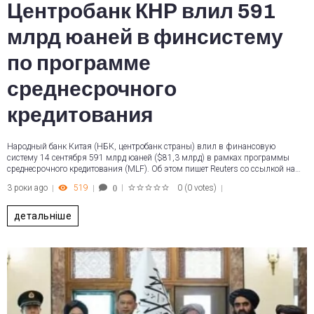
Центробанк КНР влил 591
млрд юаней в финсистему
по программе
среднесрочного
кредитования
Народный банк Китая (НБК, центробанк страны) влил в финансовую
систему 14 сентября 591 млрд юаней ($81,3 млрд) в рамках программы
среднесрочного кредитования (MLF). Об этом пишет Reuters со ссылкой на…
3 роки ago
519
0
(
0 votes
)
0
1
2
3
4
5
детальніше