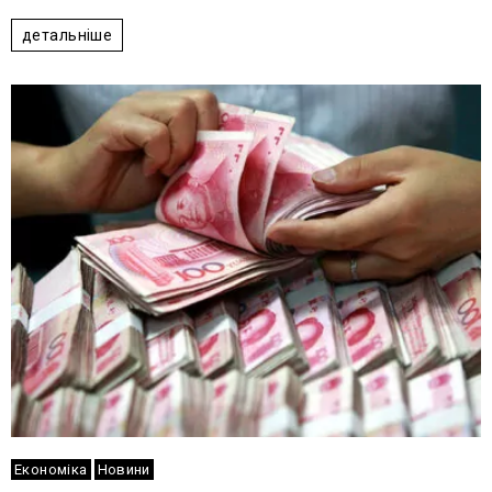
1
2
3
4
5
детальніше
Економіка
Новини