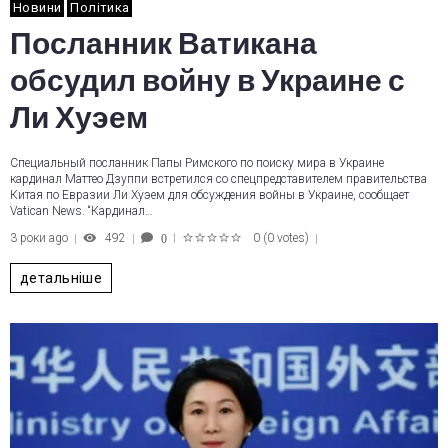
Новини
Політика
Посланник Ватикана
обсудил войну в Украине с
Ли Хуэем
Специальный посланник Папы Римского по поиску мира в Украине
кардинал Маттео Дзуппи встретился со спецпредставителем правительства
Китая по Евразии Ли Хуэем для обсуждения войны в Украине, сообщает
Vatican News. “Кардинал…
3 роки ago
492
0
(
0 votes
)
0
1
2
3
4
5
детальніше