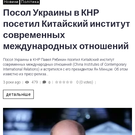
Новини
Політика
Посол Украины в КНР
посетил Китайский институт
современных
международных отношений
Посол Украины в КНР Павел Рябикин посетил Китайский институт
современных международных отношений (China Institutes of Contemporary
International Relations) и встретился с его президентом Ян Минцзе. Об этом
известно из пресс-релиза…
3 роки ago
479
0
(
0 votes
)
0
1
2
3
4
5
детальніше