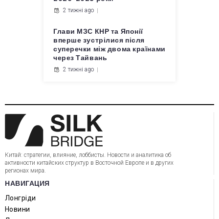
2 тижні ago
Глави МЗС КНР та Японії
вперше зустрілися після
суперечки між двома країнами
через Тайвань
2 тижні ago
Китай: стратегии, влияние, лоббисты. Новости и аналитика об
активности китайских структур в Восточной Европе и в других
регионах мира.
НАВИГАЦИЯ
Лонгріди
Новини