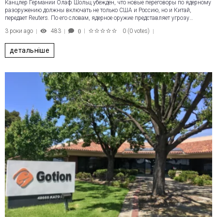
Канцлер Германии Олаф Шольц убежден, что новые переговоры по ядерному
разоружению должны включать не только США и Россию, но и Китай,
передает Reuters. По его словам, ядерное оружие представляет угрозу…
3 роки ago
483
0
(
0 votes
)
0
1
2
3
4
5
детальніше