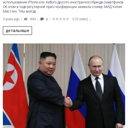
использование iPhone или любого другого иностранного бренда смартфонов.
Об этом в ходе регулярной пресс-конференции заявила спикер МИД Китая
Мао Нин. “Мы всегда…
3 роки ago
494
0
(
0 votes
)
0
1
2
3
4
5
детальніше