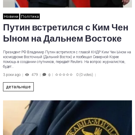
Новини
Політика
Путин встретился с Ким Чен
Ыном на Дальнем Востоке
Президент РФ Владимир Путин встретился с главой КНДР Ким Чен Ыном на
космодроме Восточный (Дальний Восток) и пообещал Северной Корее
помощь в создании спутников, передаёт Reuters. На вопрос журналистов,
будет…
3 роки ago
479
0
(
0 votes
)
0
1
2
3
4
5
детальніше