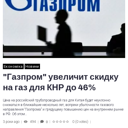
Економіка
Новини
"Газпром" увеличит скидку
на газ для КНР до 46%
Цена на российский трубопроводный газ для Китая будет неуклонно
снижаться в ближайшие несколько лет, вопреки убыточности газового
направления “Газпрома” и грядущему повышению цен на внутреннем рынке
в РФ. Об этом…
3 роки ago
494
0
(
0 votes
)
0
1
2
3
4
5