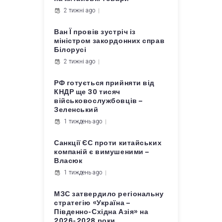
2 тижні ago
Ван Ї провів зустріч із
міністром закордонних справ
Білорусі
2 тижні ago
РФ готується прийняти від
КНДР ще 30 тисяч
військовослужбовців –
Зеленський
1 тиждень ago
Санкції ЄС проти китайських
компаній є вимушеними –
Власюк
1 тиждень ago
МЗС затвердило регіональну
стратегію «Україна –
Південно-Східна Азія» на
2026-2028 роки