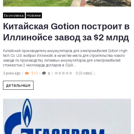
Економіка
Новини
Китайская Gotion построит в
Иллинойсе завод за $2 млрд
Китайский производитель аккумуляторов для электромобилей Gotion High-
tech Co. Ltd. выбрал Иллинойс в качестве места для строительства нового
завода по производству литиевых аккумуляторов для электромобилей
стоимостью 2 миллиарда долларов в США.…
3 роки ago
510
0
(
0 votes
)
0
1
2
3
4
5
детальніше