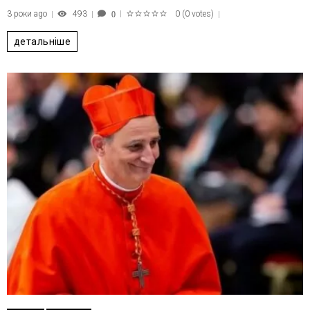
3 роки ago
493
0
(
0 votes
)
0
1
2
3
4
5
детальніше