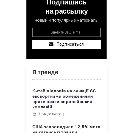
Подпишись
на рассылку
новый и популярные материалы
Подписаться
В тренде
Китай відповів на санкції ЄС
експортними обмеженнями
проти низки європейських
компаній
1 тиждень ago
США запровадили 12,5% мита
на китайські товари