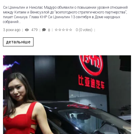
Си Цзиньпин и Николас Мадуро объявили о повышении уровня отношений
между Китаем и Венесуэлой до “всепогодного стратегического партнерства”,
пишет Синьхуа. Глава КНР Си Цзиньпин 13 сентября в Доме народных
собраний…
3 роки ago
479
0
(
0 votes
)
0
1
2
3
4
5
детальніше