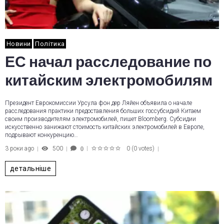
Новини
Політика
ЕС начал расследование по
китайским электромобилям
Президент Еврокомиссии Урсула фон дер Ляйен объявила о начале
расследования практики предоставления больших госсубсидий Китаем
своим производителям электромобилей, пишет Bloomberg. Субсидии
искусственно занижают стоимость китайских электромобилей в Европе,
подрывают конкуренцию…
3 роки ago
500
0
(
0 votes
)
0
1
2
3
4
5
детальніше