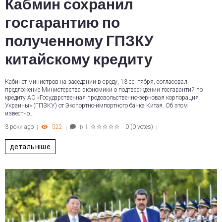
Кабмин сохранил
госгарантию по
полученному ГПЗКУ
китайскому кредиту
Кабинет министров на заседании в среду, 13 сентября, согласовал
предложение Министерства экономики о подтверждении госгарантий по
кредиту АО «Государственная продовольственно-зерновая корпорация
Украины» (ГПЗКУ) от Экспортно-импортного банка Китая. Об этом
известно…
3 роки ago
522
0
(
0 votes
)
0
1
2
3
4
5
детальніше