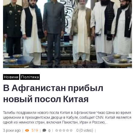
Новини
Політика
В Афганистан прибыл
новый посол Китая
Талибы поздравили нового посла Китая в Афганистане Чжао Шена во время
церемонии в президентском дворце в Кабуле, сообщает CNN. Китай является
одной из немногих стран, включая Пакистан, Иран и Россию,…
3 роки ago
519
0
(
0 votes
)
0
1
2
3
4
5