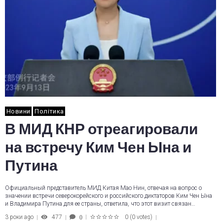
Новини
Політика
В МИД КНР отреагировали
на встречу Ким Чен Ына и
Путина
Официальный представитель МИД Китая Мао Нин, отвечая на вопрос о
значении встречи северокорейского и российского диктаторов Ким Чен Ына
и Владимира Путина для ее страны, ответила, что этот визит связан…
3 роки ago
477
0
(
0 votes
)
0