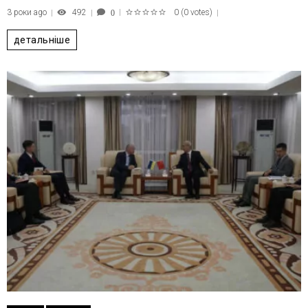
3 роки ago
492
0
(
0 votes
)
0
1
2
3
4
5
детальніше