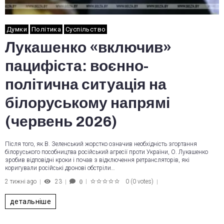
Думки
Політика
Суспільство
Лукашенко «включив»
пацифіста: воєнно-
політична ситуація на
білоруському напрямі
(червень 2026)
Після того, як В. Зеленський жорстко означив необхідність згортання
білоруського пособництва російський агресії проти України, О. Лукашенко
зробив відповідні кроки і почав з відключення ретрансляторів, які
коригували російські дронові обстріли…
2 тижні ago
23
0
(
0 votes
)
0
1
2
3
4
5
детальніше