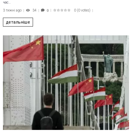
час…
3 тижні ago
34
0
(
0 votes
)
0
1
2
3
4
5
детальніше