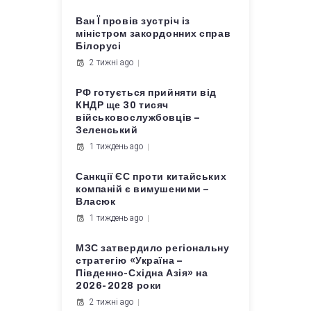
Ван Ї провів зустріч із
міністром закордонних справ
Білорусі
2 тижні ago
РФ готується прийняти від
КНДР ще 30 тисяч
військовослужбовців –
Зеленський
1 тиждень ago
Санкції ЄС проти китайських
компаній є вимушеними –
Власюк
1 тиждень ago
МЗС затвердило регіональну
стратегію «Україна –
Південно-Східна Азія» на
2026-2028 роки
2 тижні ago