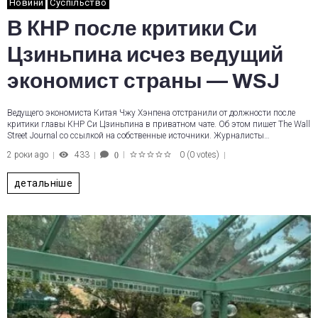
Новини
Суспільство
В КНР после критики Си
Цзиньпина исчез ведущий
экономист страны — WSJ
Ведущего экономиста Китая Чжу Хэнпена отстранили от должности после
критики главы КНР Си Цзиньпина в приватном чате. Об этом пишет The Wall
Street Journal со ссылкой на собственные источники. Журналисты…
2 роки ago
433
0
(
0 votes
)
0
1
2
3
4
5
детальніше