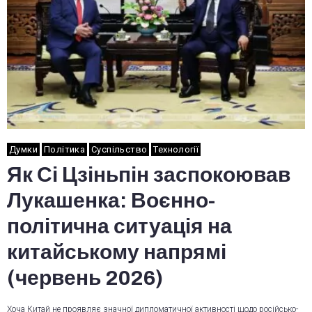
Думки
Політика
Суспільство
Технології
Як Сі Цзіньпін заспокоював
Лукашенка: Воєнно-
політична ситуація на
китайському напрямі
(червень 2026)
Хоча Китай не проявляє значної дипломатичної активності щодо російсько-