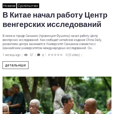
Новини
Суспільство
В Китае начал работу Центр
венгерских исследований
В июне в городе Саньмин (провинция Фуцзянь) начал работу Центр
венгерских исследований. Как сообщает китайское издание China Daily,
развитием центра занимается Университет Саньмина совместно с
Шанхайским университетом международных исследований. Он…
1 місяць ago
37
0
(
0 votes
)
0
1
2
3
4
5
детальніше