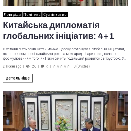
Лонгріди
Політика
Суспільство
Китайська дипломатія
глобальних ініціатив: 4+1
В останні п’ять років Китай майже щороку оголошував глобальні ініціативи,
які є проявом нової китайської ролі на міжнародній арені та одночасно
формулюванням того, як Пекін бачить подальший розвиток світоустрою. У…
2 тижні ago
26
0
(
0 votes
)
0
1
2
3
4
5
детальніше