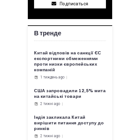
Подписаться
В тренде
Китай відповів на санкції ЄС
експортними обмеженнями
проти низки європейських
компаній
1 тиждень ago
США запровадили 12,5% мита
на китайські товари
2 тижні ago
Індія закликала Китай
вирішити питання доступу до
ринків
2 тижні ago