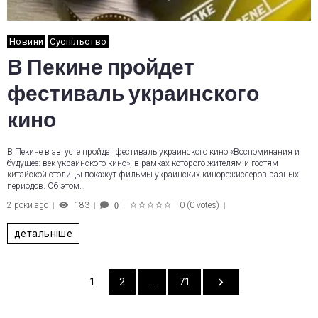
Новини
Суспільство
В Пекине пройдет
фестиваль украинского
кино
В Пекине в августе пройдет фестиваль украинского кино «Воспоминания и
будущее: век украинского кино», в рамках которого жителям и гостям
китайской столицы покажут фильмы украинских кинорежиссеров разных
периодов. Об этом…
2 роки ago
183
0
(
0 votes
)
0
1
2
3
4
5
детальніше
1
2
…
71