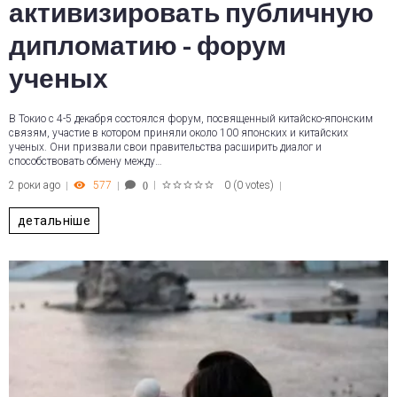
активизировать публичную
дипломатию - форум
ученых
В Токио с 4-5 декабря состоялся форум, посвященный китайско-японским
связям, участие в котором приняли около 100 японских и китайских
ученых. Они призвали свои правительства расширить диалог и
способствовать обмену между…
2 роки ago
577
0
(
0 votes
)
0
1
2
3
4
5
детальніше