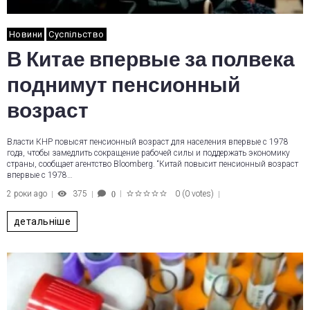
Новини
Суспільство
В Китае впервые за полвека
поднимут пенсионный
возраст
Власти КНР повысят пенсионный возраст для населения впервые с 1978
года, чтобы замедлить сокращение рабочей силы и поддержать экономику
страны, сообщает агентство Bloomberg. “Китай повысит пенсионный возраст
впервые с 1978…
2 роки ago
375
0
(
0 votes
)
0
1
2
3
4
5
детальніше