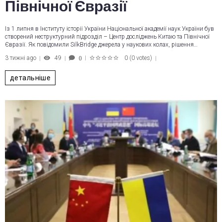
Північної Євразії
Із 1 липня в Інституту історії України Національної академії наук України був
створений неструктурний підрозділ – Центр досліджень Китаю та Північної
Євразії. Як повідомили SilkBridge джерела у наукових колах, рішення…
3 тижні ago
49
0
(
0 votes
)
0
1
2
3
4
5
детальніше