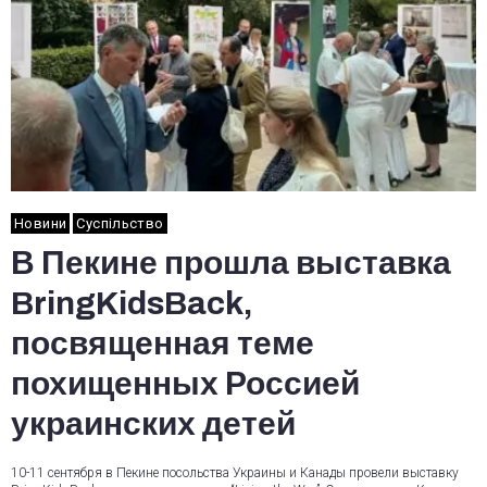
Новини
Суспільство
В Пекине прошла выставка
BringKidsBack,
посвященная теме
похищенных Россией
украинских детей
10-11 сентября в Пекине посольства Украины и Канады провели выставку