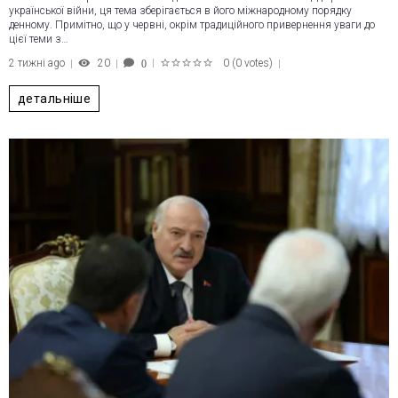
української війни, ця тема зберігається в його міжнародному порядку
денному. Примітно, що у червні, окрім традиційного привернення уваги до
цієї теми з…
2 тижні ago
20
0
(
0 votes
)
0
1
2
3
4
5
детальніше