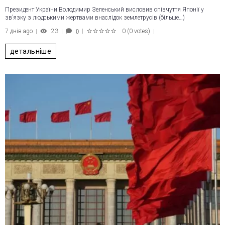
Президент України Володимир Зеленський висловив співчуття Японії у
зв’язку з людськими жертвами внаслідок землетрусів (більше…)
7 днів ago
23
0
(
0 votes
)
0
1
2
3
4
5
детальніше