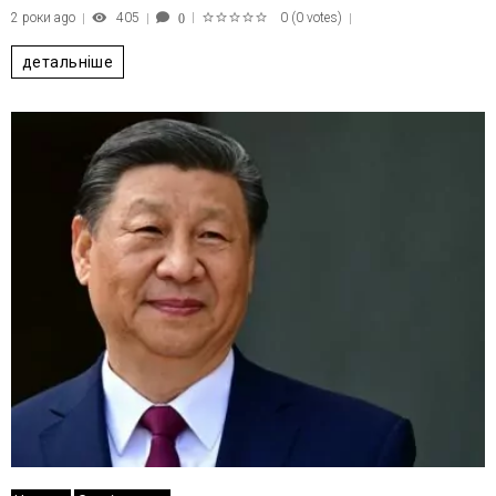
2 роки ago
405
0
(
0 votes
)
0
1
2
3
4
5
детальніше