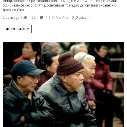
BringKidsBack и презентацию книги “Living the War”. Это – первое в Китае
официальное мероприятие, осветившее трагедию депортации украинских
детей, сообщается…
2 роки ago
425
0
(
0 votes
)
0
1
2
3
4
5
детальніше