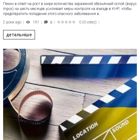
Пекин в ответ на рост в мире количества заражений обезьяньей оспой (вирус
mpox) на шесть месяцев усиливает меры контроля на въезде в КНР, чтобы
предотвратить попадание этого опасного заболевания в…
2 роки ago
191
0
(
0 votes
)
0
1
2
3
4
5
детальніше