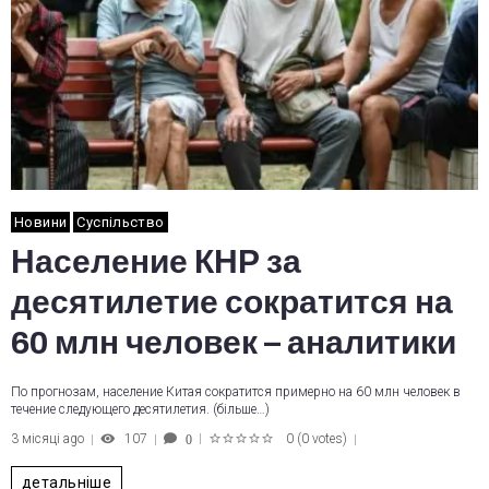
Новини
Суспільство
Население КНР за
десятилетие сократится на
60 млн человек – аналитики
По прогнозам, население Китая сократится примерно на 60 млн человек в
течение следующего десятилетия. (більше…)
3 місяці ago
107
0
(
0 votes
)
0
1
2
3
4
5
детальніше