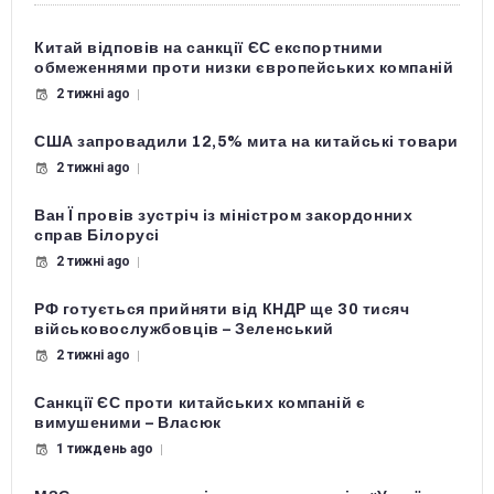
Китай відповів на санкції ЄС експортними
обмеженнями проти низки європейських компаній
2 тижні ago
США запровадили 12,5% мита на китайські товари
2 тижні ago
Ван Ї провів зустріч із міністром закордонних
справ Білорусі
2 тижні ago
РФ готується прийняти від КНДР ще 30 тисяч
військовослужбовців – Зеленський
2 тижні ago
Санкції ЄС проти китайських компаній є
вимушеними – Власюк
1 тиждень ago