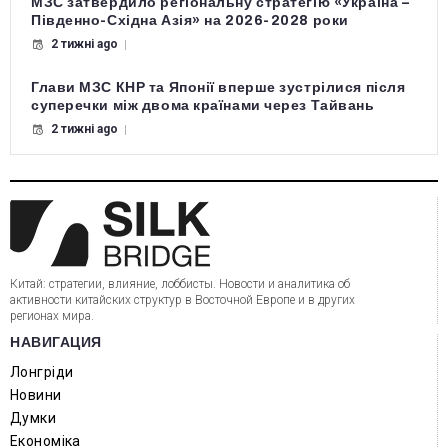
МЗС затвердило регіональну стратегію «Україна –
Південно-Східна Азія» на 2026-2028 роки
2 тижні ago
Глави МЗС КНР та Японії вперше зустрілися після
суперечки між двома країнами через Тайвань
2 тижні ago
Китай: стратегии, влияние, лоббисты. Новости и аналитика об
активности китайских структур в Восточной Европе и в других
регионах мира.
НАВИГАЦИЯ
Лонгріди
Новини
Думки
Економіка