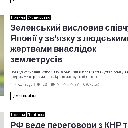
Новини
Суспільство
Зеленський висловив співч
Японії у зв'язку з людським
жертвами внаслідок
землетрусів
Президент України Володимир Зеленський висловив співчуття Японії у зв
людськими жертвами внаслідок землетрусів (більше…)
1 тиждень ago
23
0
(
0 votes
)
0
1
2
3
4
5
детальніше
Новини
Політика
РФ веде переговори з КНР т