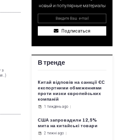
новый и популярные материалы
Подписаться
В тренде
 з
ше…)
Китай відповів на санкції ЄС
експортними обмеженнями
проти низки європейських
компаній
1 тиждень ago
США запровадили 12,5%
мита на китайські товари
2 тижні ago