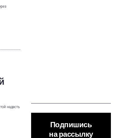
ерез
й
той надасть
Подпишись
на рассылку