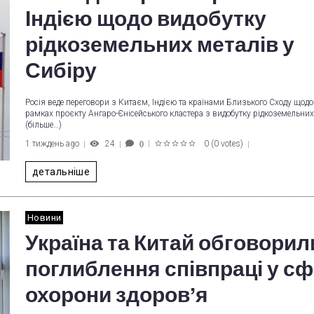
Індією щодо видобутку
рідкоземельних металів у
Сибіру
Росія веде переговори з Китаєм, Індією та країнами Близького Сходу щодо
рамках проєкту Ангаро-Єнісейського кластера з видобутку рідкоземельних
(більше…)
1 тиждень ago
24
0
(
0 votes
)
0
1
2
3
4
5
детальніше
Новини
Україна та Китай обговорил
поглиблення співпраці у сф
охорони здоров’я