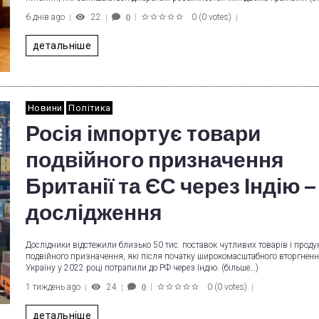
6 днів ago
22
0
(
0 votes
)
0
1
2
3
4
5
детальніше
Новини
Політика
Росія імпортує товари
подвійного призначення
Британії та ЄС через Індію –
дослідження
Дослідники відстежили близько 50 тис. поставок чутливих товарів і продук
подвійного призначення, які після початку широкомасштабного вторгнення
Україну у 2022 році потрапили до РФ через Індію. (більше…)
1 тиждень ago
24
0
(
0 votes
)
0
1
2
3
4
5
детальніше