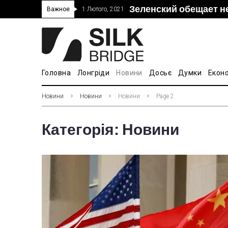
Зеленский обещает н
“Дочка” Beijing Skyr
Прошло 5-тое засед
В Украине ввели пош
Важное
1 Лютого, 2021
покупке “Мотор Сич”
вопросам культуры
Головна
Лонгріди
Новини
Досьє
Думки
Екон
Новини
Новини
Новини
Page 2
Категорія:
Новини