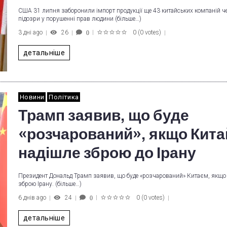
США 31 липня заборонили імпорт продукції ще 43 китайських компаній ч
підозри у порушенні прав людини (більше…)
3 дні ago
26
0
(
0 votes
)
0
1
2
3
4
5
детальніше
Новини
Політика
Трамп заявив, що буде
«розчарований», якщо Кита
надішле зброю до Ірану
Президент Дональд Трамп заявив, що буде «розчарований» Китаєм, якщо 
зброю Ірану. (більше…)
6 днів ago
24
0
(
0 votes
)
0
1
2
3
4
5
детальніше