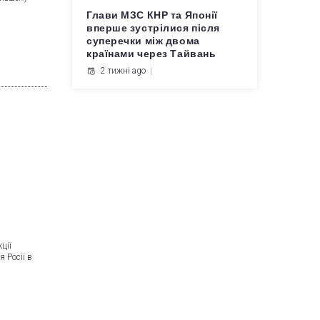
Глави МЗС КНР та Японії
вперше зустрілися після
суперечки між двома
країнами через Тайвань
2 тижні ago
ції
 Росії в