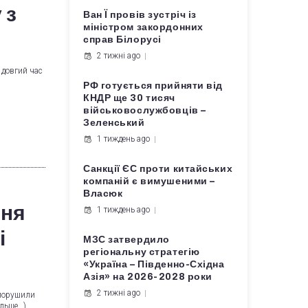
 з
Ван Ї провів зустріч із
міністром закордонних
справ Білорусі
2 тижні ago
 довгий час
РФ готується прийняти від
КНДР ще 30 тисяч
військовослужбовців –
Зеленський
1 тиждень ago
Санкції ЄС проти китайських
компаній є вимушеними –
Власюк
ння
1 тиждень ago
і
МЗС затвердило
регіональну стратегію
«Україна – Південно-Східна
Азія» на 2026-2028 роки
2 тижні ago
 порушили
ільше…)