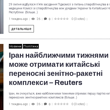
29 липня відбулося п’яте засідання Підкомісії з питань співробітництва в 
медицини Комісії зі співробітництва між урядами України та Китайської Н
Республіки. (більше…)
1 тиждень ago
26
0
(
0 votes
)
0
1
2
3
4
5
детальніше
Новини
Політика
Іран найближчими тижнями
може отримати китайські
переносні зенітно-ракетні
комплекси – Reuters
Іран, як очікується, вже найближчими тижнями отримає першу партію ки
переносних зенітно-ракетних комплексів (більше…)
1 тиждень ago
26
0
(
0 votes
)
0
1
2
3
4
5