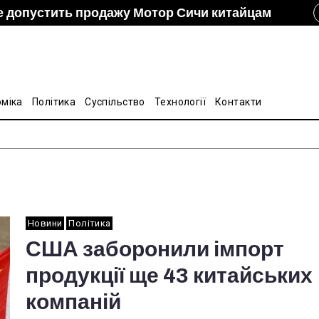
е допустить продажу Мотор Сичи китайцам
izon и DCH Group подали новую заявку в АМКУ о
ание украинско-китайской Подкомиссии по
лину на стальные трубы из Китая
оміка
Політика
Суспільство
Технології
Контакти
Новини
Політика
США заборонили імпорт
продукції ще 43 китайських
компаній