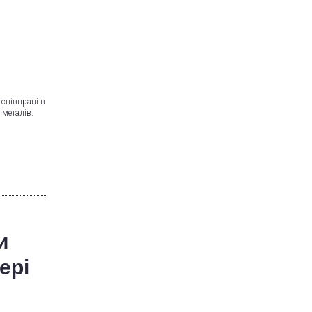
 співпраці в
 металів.
и
ері