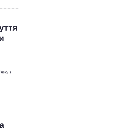
уття
и
’язку з
а