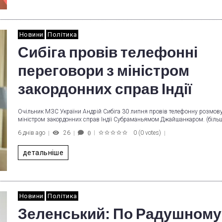
Новини
Політика
Сибіга провів телефонні
переговори з міністром
закордонних справ Індії
Очільник МЗС України Андрій Сибіга 30 липня провів телефонну розмову
міністром закордонних справ Індії Субраманьямом Джайшанкаром. (біль
6 днів ago
26
0
(
0 votes
)
0
1
2
3
4
5
детальніше
Новини
Політика
Зеленський: По Радушному