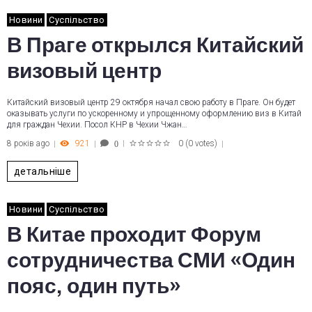
Новини
Суспільство
В Праге открылся Китайский
визовый центр
Китайский визовый центр 29 октября начал свою работу в Праге. Он будет
оказывать услуги по ускоренному и упрощенному оформлению виз в Китай
для граждан Чехии. Посол КНР в Чехии Чжан…
8 років ago
921
0
(
0 votes
)
0
1
2
3
4
5
детальніше
Новини
Суспільство
В Китае проходит Форум
сотрудничества СМИ «Один
пояс, один путь»