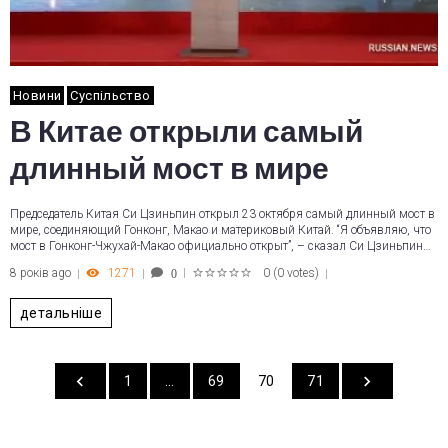
Новини
Суспільство
В Китае открыли самый
длинный мост в мире
Председатель Китая Си Цзиньпин открыл 23 октября самый длинный мост в
мире, соединяющий Гонконг, Макао и материковый Китай. “Я объявляю, что
мост в Гонконг-Чжухай-Макао официально открыт”, – сказал Си Цзиньпин…
8 років ago
1271
0
(
0 votes
)
0
1
2
3
4
5
детальніше
1
…
69
70
71