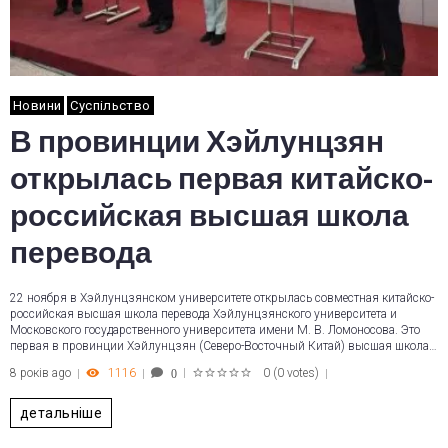
Новини
Суспільство
В провинции Хэйлунцзян
открылась первая китайско-
российская высшая школа
перевода
22 ноября в Хэйлунцзянском университете открылась совместная китайско-
российская высшая школа перевода Хэйлунцзянского университета и
Московского государственного университета имени М. В. Ломоносова. Это
первая в провинции Хэйлунцзян (Северо-Восточный Китай) высшая школа…
8 років ago
1116
0
(
0 votes
)
0
1
2
3
4
5
детальніше