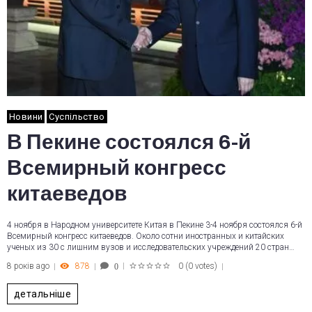
Новини
Суспільство
В Пекине состоялся 6-й
Всемирный конгресс
китаеведов
4 ноября в Народном университете Китая в Пекине 3-4 ноября состоялся 6-й
Всемирный конгресс китаеведов. Около сотни иностранных и китайских
ученых из 30 с лишним вузов и исследовательских учреждений 20 стран…
8 років ago
878
0
(
0 votes
)
0
1
2
3
4
5
детальніше