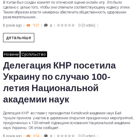
В Китае был создан комитет по этической оценке онлайн игр. Это было
сделано с целью того, чтобы они отвечали соответствующему кодексу этики.
Таким образом власти намерены обеспечить общественность здоровыми
развлекательными…
8 років ago
937
0
(
0 votes
)
0
1
2
3
4
5
детальніше
Новини
Суспільство
Делегация КНР посетила
Украину по случаю 100-
летия Национальной
академии наук
Делегация КНР во главе с президентом Китайской академии наук Бай
Чуньли приняла участие в церемонии открытия праздничных мероприятий,
приуроченных к 100-летней годовщине основания Национальной академии
наук Украины. Об этом сообщает…
8 років ago
934
0
(
0 votes
)
0