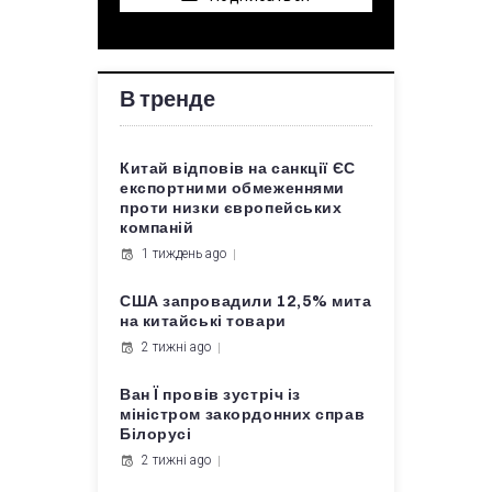
В тренде
Китай відповів на санкції ЄС
експортними обмеженнями
проти низки європейських
компаній
1 тиждень ago
США запровадили 12,5% мита
на китайські товари
2 тижні ago
Ван Ї провів зустріч із
міністром закордонних справ
Білорусі
2 тижні ago