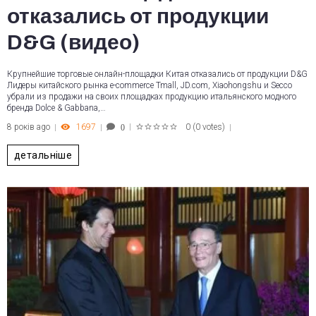
отказались от продукции
D&G (видео)
Крупнейшие торговые онлайн-площадки Китая отказались от продукции D&G
Лидеры китайского рынка e-commerce Tmall, JD.com, Xiaohongshu и Secco
убрали из продажи на своих площадках продукцию итальянского модного
бренда Dolce & Gabbana,…
8 років ago
1697
0
(
0 votes
)
0
1
2
3
4
5
детальніше