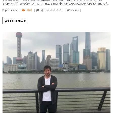
вторник, 11 декабря, отпустил под залог финансового директора китайской…
8 років ago
991
0
(
0 votes
)
0
1
2
3
4
5
детальніше