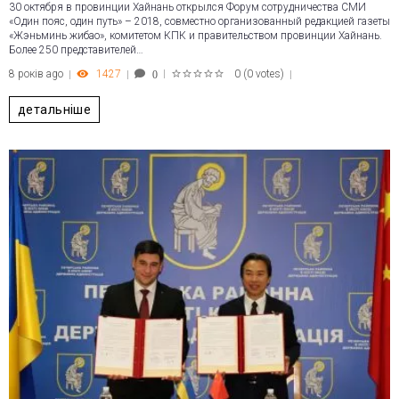
30 октября в провинции Хайнань открылся Форум сотрудничества СМИ
«Один пояс, один путь» – 2018, совместно организованный редакцией газеты
«Жэньминь жибао», комитетом КПК и правительством провинции Хайнань.
Более 250 представителей…
8 років ago
1427
0
(
0 votes
)
0
1
2
3
4
5
детальніше