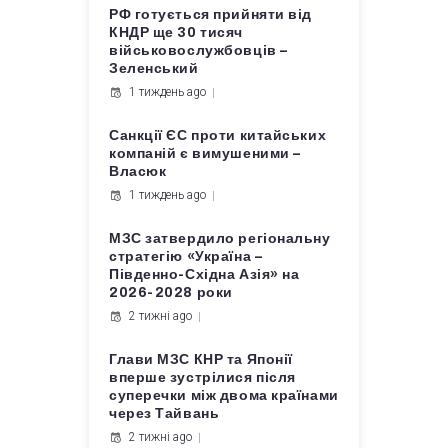
РФ готується прийняти від
КНДР ще 30 тисяч
військовослужбовців –
Зеленський
1 тиждень ago
Санкції ЄС проти китайських
компаній є вимушеними –
Власюк
1 тиждень ago
МЗС затвердило регіональну
стратегію «Україна –
Південно-Східна Азія» на
2026-2028 роки
2 тижні ago
Глави МЗС КНР та Японії
вперше зустрілися після
суперечки між двома країнами
через Тайвань
2 тижні ago