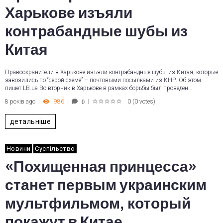
Харькове изъяли
контрабандные шубы из
Китая
Правоохранители в Харькове изъяли контрабандные шубы из Китая, которые
завозились по “серой схеме” – почтовыми посылками из КНР. Об этом
пишет LB.ua Во вторник в Харькове в рамках борьбы был проведен…
8 років ago
986
0
(
0 votes
)
0
1
2
3
4
5
детальніше
Новини
Суспільство
«Похищенная принцесса»
станет первым украинским
мультфильмом, который
покажут в Китае