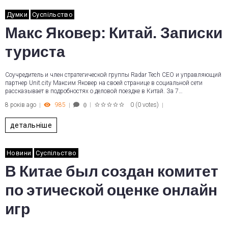
Думки
Суспільство
Макс Яковер: Китай. Записки
туриста
Соучредитель и член стратегической группы Radar Tech CEO и управляющий
партнер Unit.city Максим Яковер на своей странице в социальной сети
рассказывает в подробностях о деловой поездке в Китай. За 7…
8 років ago
985
0
(
0 votes
)
0
1
2
3
4
5
детальніше
Новини
Суспільство
В Китае был создан комитет
по этической оценке онлайн
игр