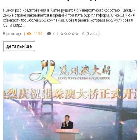
Рынок p2p-кредитования в Китае рушится с невероятной скоростью. Каждый
день в стране закрывается в среднем три-пять p2p-платформ. С конца июня
обанкротилось более 260 компаний. Обвал рынка, который аккумулировал
$218 млрд…
8 років ago
1194
0
(
0 votes
)
0
1
2
3
4
5
детальніше