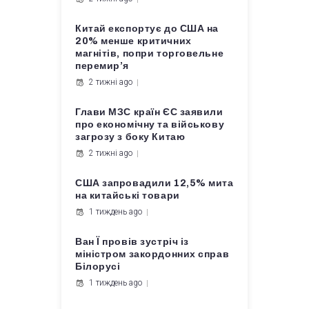
Китай експортує до США на
20% менше критичних
магнітів, попри торговельне
перемир’я
2 тижні ago
Глави МЗС країн ЄС заявили
про економічну та військову
загрозу з боку Китаю
2 тижні ago
США запровадили 12,5% мита
на китайські товари
1 тиждень ago
Ван Ї провів зустріч із
міністром закордонних справ
Білорусі
1 тиждень ago