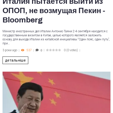
Италия пытается выйти из
ОПОП, не возмущая Пекин -
Bloomberg
Министр иностранных дел Италии Антонио Таяни 2-4 сентября находится с
государственным визитом в Китае, целью которого является заложить
основу для выхода Италии из китайской инициативы “Один пояс, один путь”,
при…
3 роки ago
537
0
(
0 votes
)
0
1
2
3
4
5
детальніше