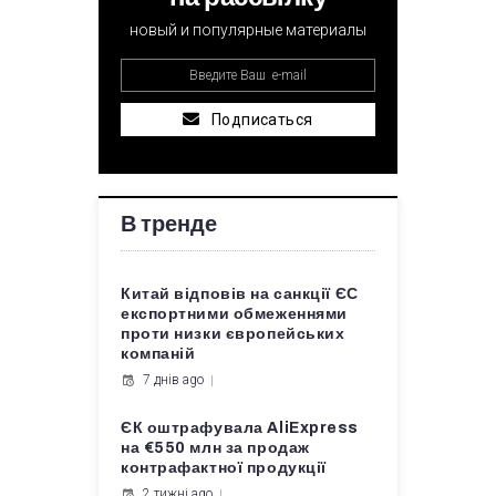
новый и популярные материалы
Подписаться
В тренде
Китай відповів на санкції ЄС
експортними обмеженнями
проти низки європейських
компаній
7 днів ago
ЄК оштрафувала AliExpress
на €550 млн за продаж
контрафактної продукції
2 тижні ago