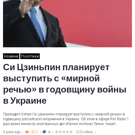
Новини
Політика
Си Цзиньпин планирует
выступить с «мирной
речью» в годовщину войны
в Украине
Президент Китая Си Цзиньпин планирует выступить с «мирной речью» в
годовщину российского вторжения в Украину. Об этом в эфире RAI Radio 1
рассказал министр иностранных дел Италии Антонио Таяни, пишет…
3 роки ago
825
0
(
0 votes
)
0