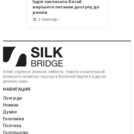
Індія закликала Китай
вирішити питання доступу до
ринків
2 тижні ago
Китай: стратегии, влияние, лоббисты. Новости и аналитика об
активности китайских структур в Восточной Европе и в других
регионах мира.
НАВИГАЦИЯ
Лонгріди
Новини
Думки
Економіка
Політика
Суспільство