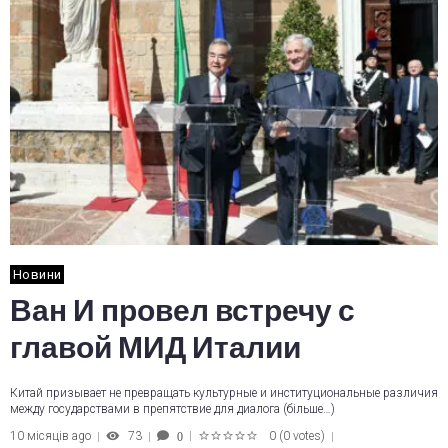
Новини
Ван И провел встречу с
главой МИД Италии
Китай призывает не превращать культурные и институциональные различия
между государствами в препятствие для диалога (більше…)
10 місяців ago
73
0
(
0 votes
)
0
1
2
3
4
5