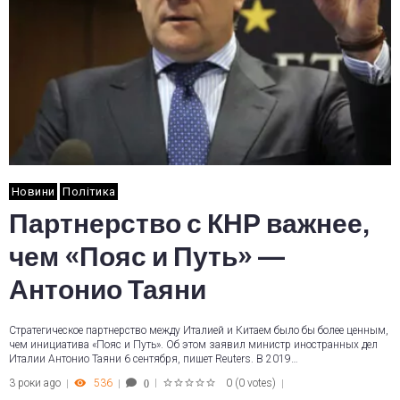
Новини
Політика
Партнерство с КНР важнее,
чем «Пояс и Путь» —
Антонио Таяни
Стратегическое партнерство между Италией и Китаем было бы более ценным,
чем инициатива «Пояс и Путь». Об этом заявил министр иностранных дел
Италии Антонио Таяни 6 сентября, пишет Reuters. В 2019…
3 роки ago
536
0
(
0 votes
)
0
1
2
3
4
5