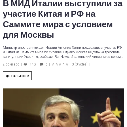
В МИД Италии выступили за
участие Китая и РФ на
Саммите мира с условием
для Москвы
Министр иностранных дел Италии Антонио Таяни поддерживает участие РФ
и Китая на Саммите мира по Украине. Однако Москва не должна требовать
капитуляции Украины, сообщает Rai News. Итальянский чиновник в целом…
2 роки ago
143
0
(
0 votes
)
0
1
2
3
4
5
детальніше