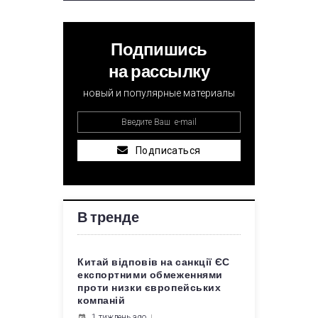
Подпишись
на рассылку
новый и популярные материалы
Подписаться
В тренде
Китай відповів на санкції ЄС
експортними обмеженнями
проти низки європейських
компаній
1 тиждень ago