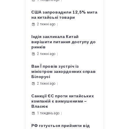
США запровадили 12,5% мита
на китайські товари
2 тижні ago
Індія закликала Китай
вирішити питання доступу до
ринків
2 тижні ago
Ван Ї провів зустріч із
міністром закордонних справ
Білорусі
2 тижні ago
Санкції ЄС проти китайських
компаній є вимушеними –
Власюк
1 тиждень ago
РФ готується прийняти від