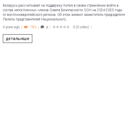
Беларусь рассчитывает на поддержку Китая в своем стремлении войти в
состав непостоянных членов Совета Безопасности ООН на 2024-2025 годы
от восточноевропейского региона. Об этом заявил заместитель председателя
Палаты представителей Национального…
4 роки ago
783
0
(
0 votes
)
0
1
2
3
4
5
детальніше