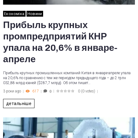
Економіка
Новини
Прибыль крупных
промпредприятий КНР
упала на 20,6% в январе-
апреле
Прибыль крупных промышленных компаний Китая в январе-апреле упала
на 20,6% по сравнению с тем же периодом предыдущего года – до 2 трлн
032,88 млрд юаней ($287,7 млрд). Об этом пишет…
3 роки ago
617
0
(
0 votes
)
0
1
2
3
4
5
детальніше