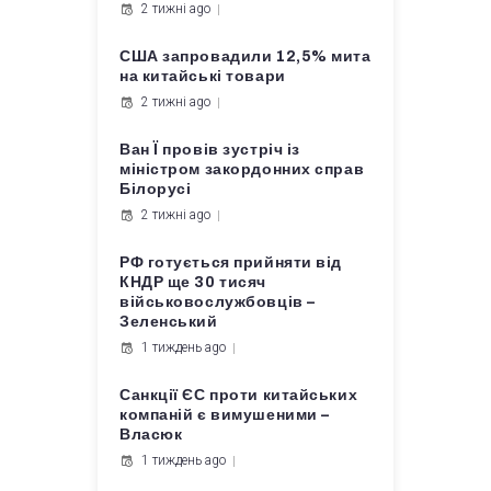
2 тижні ago
США запровадили 12,5% мита
на китайські товари
2 тижні ago
Ван Ї провів зустріч із
міністром закордонних справ
Білорусі
2 тижні ago
РФ готується прийняти від
КНДР ще 30 тисяч
військовослужбовців –
Зеленський
1 тиждень ago
Санкції ЄС проти китайських
компаній є вимушеними –
Власюк
1 тиждень ago