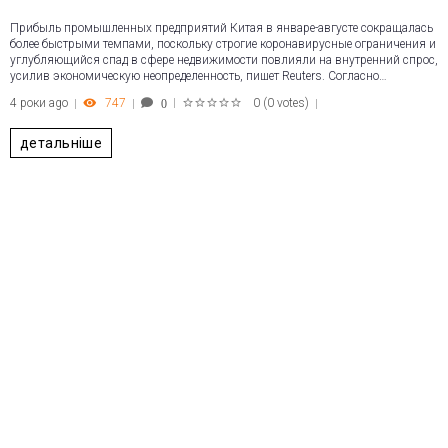
Прибыль промышленных предприятий Китая в январе-августе сокращалась
более быстрыми темпами, поскольку строгие коронавирусные ограничения и
углубляющийся спад в сфере недвижимости повлияли на внутренний спрос,
усилив экономическую неопределенность, пишет Reuters. Согласно…
4 роки ago
747
0
(
0 votes
)
0
1
2
3
4
5
детальніше