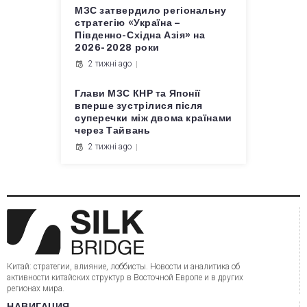
МЗС затвердило регіональну
стратегію «Україна –
Південно-Східна Азія» на
2026-2028 роки
2 тижні ago
Глави МЗС КНР та Японії
вперше зустрілися після
суперечки між двома країнами
через Тайвань
2 тижні ago
Китай: стратегии, влияние, лоббисты. Новости и аналитика об
активности китайских структур в Восточной Европе и в других
регионах мира.
НАВИГАЦИЯ