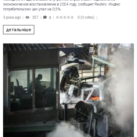
экономическое восстановление в 2024 году, сообщает Reuters. Индекс
потребительских цен упал на 0,5%…
3 роки ago
357
0
(
0 votes
)
0
1
2
3
4
5
детальніше