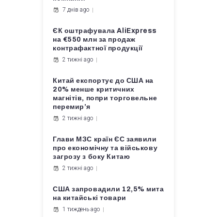
7 днів ago
ЄК оштрафувала AliExpress
на €550 млн за продаж
контрафактної продукції
2 тижні ago
Китай експортує до США на
20% менше критичних
магнітів, попри торговельне
перемир’я
2 тижні ago
Глави МЗС країн ЄС заявили
про економічну та військову
загрозу з боку Китаю
2 тижні ago
США запровадили 12,5% мита
на китайські товари
1 тиждень ago