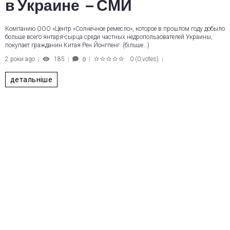
в Украине – СМИ
Компанию ООО «Центр «Солнечное ремесло», которое в прошлом году добыло
больше всего янтаря-сырца среди частных недропользователей Украины,
покупает гражданин Китая Рен Йонгпенг. (більше…)
2 роки ago
185
0
(
0 votes
)
0
1
2
3
4
5
детальніше