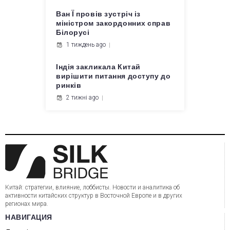
Ван Ї провів зустріч із
міністром закордонних справ
Білорусі
1 тиждень ago
Індія закликала Китай
вирішити питання доступу до
ринків
2 тижні ago
Китай: стратегии, влияние, лоббисты. Новости и аналитика об
активности китайских структур в Восточной Европе и в других
регионах мира.
НАВИГАЦИЯ