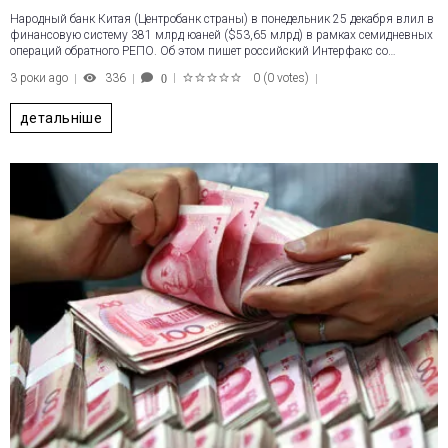
Народный банк Китая (Центробанк страны) в понедельник 25 декабря влил в
финансовую систему 381 млрд юаней ($53,65 млрд) в рамках семидневных
операций обратного РЕПО. Об этом пишет российский Интерфакс со…
3 роки ago
336
0
(
0 votes
)
0
1
2
3
4
5
детальніше