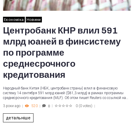
Економіка
Новини
Центробанк КНР влил 591
млрд юаней в финсистему
по программе
среднесрочного
кредитования
Народный банк Китая (НБК, центробанк страны) влил в финансовую
систему 14 сентября 591 млрд юаней ($81,3 млрд) в рамках программы
среднесрочного кредитования (MLF). Об этом пишет Reuters со ссылкой на…
3 роки ago
520
0
(
0 votes
)
0
1
2
3
4
5
детальніше