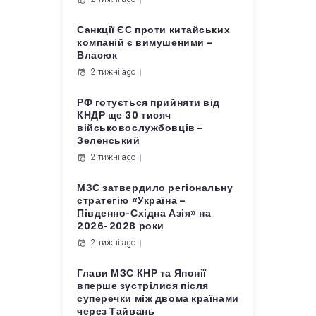
Санкції ЄС проти китайських
компаній є вимушеними –
Власюк
2 тижні ago
РФ готується прийняти від
КНДР ще 30 тисяч
військовослужбовців –
Зеленський
2 тижні ago
МЗС затвердило регіональну
стратегію «Україна –
Південно-Східна Азія» на
2026-2028 роки
2 тижні ago
Глави МЗС КНР та Японії
вперше зустрілися після
суперечки між двома країнами
через Тайвань