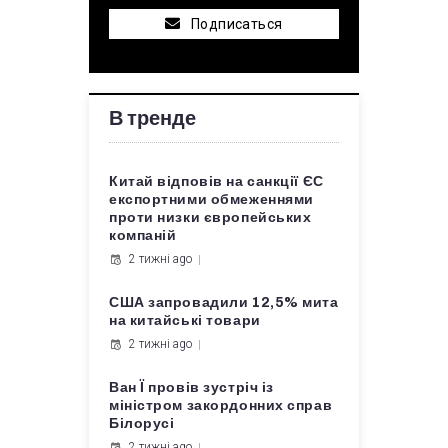
Подписаться
В тренде
Китай відповів на санкції ЄС
експортними обмеженнями
проти низки європейських
компаній
2 тижні ago
США запровадили 12,5% мита
на китайські товари
2 тижні ago
Ван Ї провів зустріч із
міністром закордонних справ
Білорусі
2 тижні ago