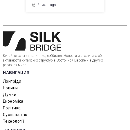
2 тижні ago
Китай: стратегии, влияние, лоббисты. Новости и аналитика об
активности китайских структур в Восточной Европе и в других
регионах мира.
НАВИГАЦИЯ
Лонгріди
Новини
Думки
Економіка
Політика
Суспільство
Технології