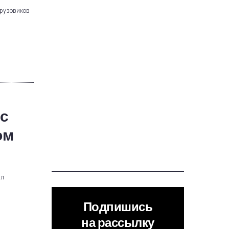
грузовиков
с
ом
ил
Подпишись
на рассылку