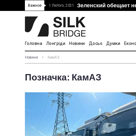
Зеленский обещает н
“Дочка” Beijing Skyr
Прошло 5-тое засед
В Украине ввели пош
Важное
1 Лютого, 2021
покупке “Мотор Сич”
вопросам культуры
Головна
Лонгріди
Новини
Досьє
Думки
Екон
Новини
КамАЗ
Позначка:
КамАЗ