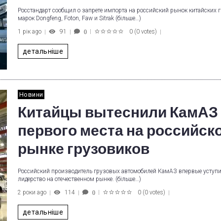
Росстандарт сообщил о запрете импорта на российский рынок китайских 
марок Dongfeng, Foton, Faw и Sitrak (більше…)
1 рік ago
91
0
(
0 votes
)
0
1
2
3
4
5
детальніше
Новини
Китайцы вытеснили КамАЗ 
первого места на российск
рынке грузовиков
Российский производитель грузовых автомобилей КамАЗ впервые уступ
лидерство на отечественном рынке. (більше…)
2 роки ago
114
0
(
0 votes
)
0
1
2
3
4
5
детальніше