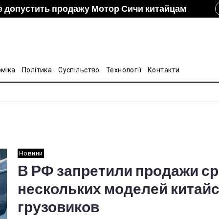
е допустить продажу Мотор Сичи китайцам
izon и DCH Group подали новую заявку в АМКУ о
ание украинско-китайской Подкомиссии по
лину на стальные трубы из Китая
оміка
Політика
Суспільство
Технології
Контакти
Новини
В РФ запретили продажи ср
нескольких моделей китай
грузовиков