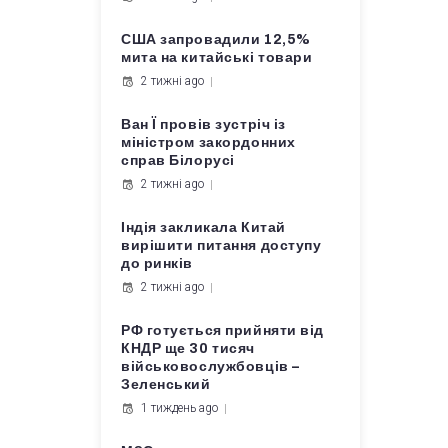
США запровадили 12,5%
мита на китайські товари
2 тижні ago
Ван Ї провів зустріч із
міністром закордонних
справ Білорусі
2 тижні ago
Індія закликала Китай
вирішити питання доступу
до ринків
2 тижні ago
РФ готується прийняти від
КНДР ще 30 тисяч
військовослужбовців –
Зеленський
1 тиждень ago