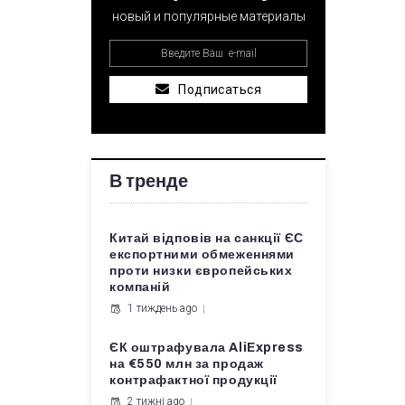
новый и популярные материалы
Подписаться
В тренде
Китай відповів на санкції ЄС
експортними обмеженнями
проти низки європейських
компаній
1 тиждень ago
ЄК оштрафувала AliExpress
на €550 млн за продаж
контрафактної продукції
2 тижні ago