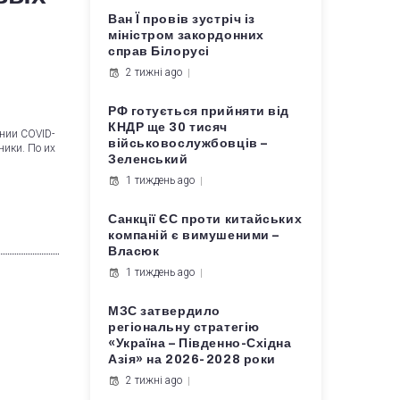
Ван Ї провів зустріч із
міністром закордонних
справ Білорусі
2 тижні ago
РФ готується прийняти від
КНДР ще 30 тисяч
ении CОVID-
військовослужбовців –
ники. По их
Зеленський
1 тиждень ago
Санкції ЄС проти китайських
компаній є вимушеними –
Власюк
1 тиждень ago
МЗС затвердило
регіональну стратегію
«Україна – Південно-Східна
Азія» на 2026-2028 роки
2 тижні ago