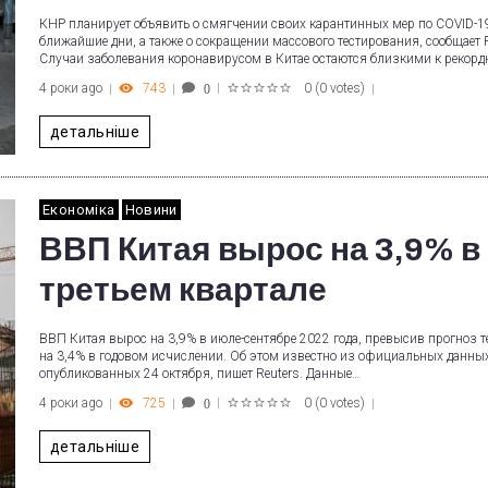
КНР планирует объявить о смягчении своих карантинных мер по COVID-1
ближайшие дни, а также о сокращении массового тестирования, сообщает R
Случаи заболевания коронавирусом в Китае остаются близкими к рекорд
4 роки ago
743
0
(
0 votes
)
0
1
2
3
4
5
детальніше
Економіка
Новини
ВВП Китая вырос на 3,9% в
третьем квартале
ВВП Китая вырос на 3,9% в июле-сентябре 2022 года, превысив прогноз т
на 3,4% в годовом исчислении. Об этом известно из официальных данных
опубликованных 24 октября, пишет Reuters. Данные…
4 роки ago
725
0
(
0 votes
)
0
1
2
3
4
5
детальніше