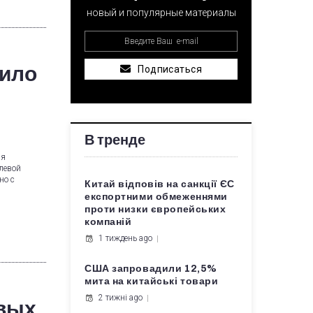
новый и популярные материалы
чило
Подписаться
В тренде
ия
левой
но с
Китай відповів на санкції ЄС
експортними обмеженнями
проти низки європейських
компаній
1 тиждень ago
США запровадили 12,5%
мита на китайські товари
2 тижні ago
овых