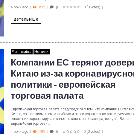
4 роки ago
812
0
(
0 votes
)
0
1
2
3
4
5
детальніше
Економіка
Новини
Компании ЕС теряют довери
Китаю из-за коронавирусно
политики - европейская
торговая палата
Европейская торговая палата предупредила о том, что компании ЕС теряют
Китаю, сославшись на его «негибкую и непоследовательно реализуемую» п
отношении коронавируса в качестве ключевого фактора, передаёт Reuters.
Европейская торговая…
4 роки ago
789
0
(
0 votes
)
0