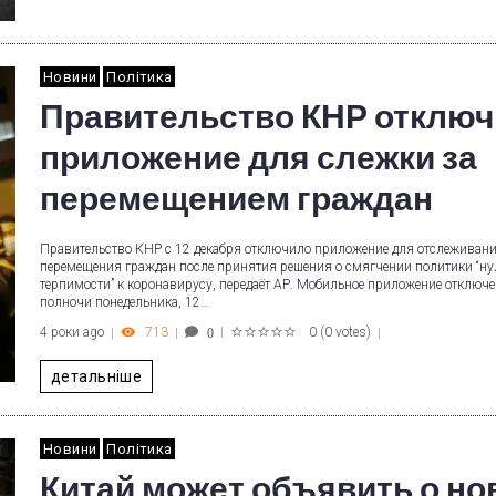
Новини
Політика
Правительство КНР отклю
приложение для слежки за
перемещением граждан
Правительство КНР с 12 декабря отключило приложение для отслеживан
перемещения граждан после принятия решения о смягчении политики “ну
терпимости” к коронавирусу, передаёт АР. Мобильное приложение отключе
полночи понедельника, 12…
4 роки ago
713
0
(
0 votes
)
0
1
2
3
4
5
детальніше
Новини
Політика
Китай может объявить о н