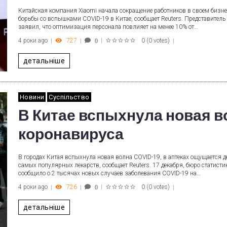
Китайская компания Xiaomi начала сокращение работников в своем бизне
борьбы со вспышками COVID-19 в Китае, сообщает Reuters. Представител
заявил, что оптимизация персонала повлияет на менее 10% от…
4 роки ago
727
0
(
0 votes
)
0
1
2
3
4
5
детальніше
Новини
Суспільство
В Китае вспыхнула новая в
коронавируса
В городах Китая вспыхнула новая волна COVID-19, в аптеках ощущается 
самых популярных лекарств, сообщает Reuters. 17 декабря, бюро статисти
сообщило о 2 тысячах новых случаев заболевания COVID-19 на…
4 роки ago
726
0
(
0 votes
)
0
1
2
3
4
5
детальніше