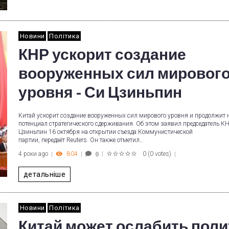
Новини
Політика
КНР ускорит создание
вооруженных сил мировог
уровня - Си Цзиньпин
Китай ускорит создание вооруженных сил мирового уровня и продолжит
потенциал стратегического сдерживания. Об этом заявил председатель К
Цзиньпин 16 октября на открытии съезда Коммунистической
партии, передаёт Reuters. Он также отметил…
4 роки ago
804
0
(
0 votes
)
0
1
2
3
4
5
детальніше
Новини
Політика
Китай может ослабить поли