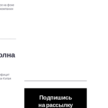
се на фоне
ь компании
олна
дефицит
ки Китая
Подпишись
на рассылку