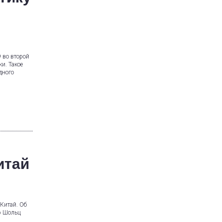
9 во второй
и. Такое
дного
итай
Китай. Об
аф Шольц