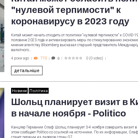
"нулевой терпимости" к
коронавирусу в 2023 году
Китай может начать отходить от политики “нулевой терпимости” к COVID-1
половине 2023 года и активизировать меры по стимулированию экономик
мнение агентству Bloomberg высказал старший представитель Междунаро
валютного…
4 роки ago
770
0
(
0 votes
)
0
1
2
3
4
5
детальніше
Новини
Політика
Шольц планирует визит в К
в начале ноября - Politico
Канцлер Германии Олаф Шольц планирует 3-4 ноября совершить визит в 
этом сообщает Politico со ссылкой на источники. По их информации, Ол
станет первым из лидеров стран G7,…