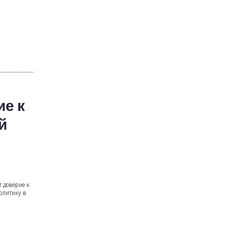
е к
й
 доверие к
олитику в