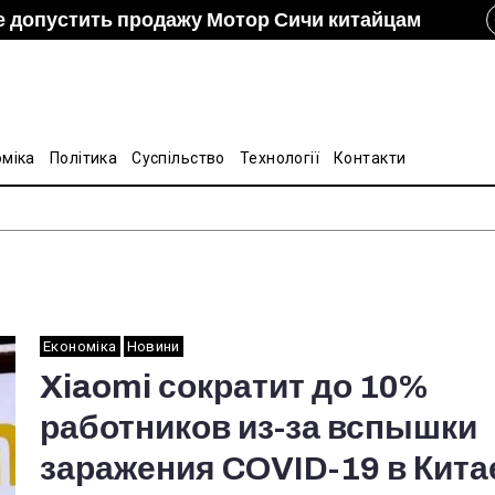
е допустить продажу Мотор Сичи китайцам
izon и DCH Group подали новую заявку в АМКУ о
ание украинско-китайской Подкомиссии по
лину на стальные трубы из Китая
оміка
Політика
Суспільство
Технології
Контакти
Економіка
Новини
Xiaomi сократит до 10%
работников из-за вспышки
заражения COVID-19 в Кита