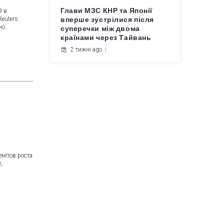
Глави МЗС КНР та Японії
9 в
euters.
вперше зустрілися після
но…
суперечки між двома
країнами через Тайвань
2 тижні ago
емпов роста
,