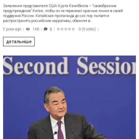
Заявления представителя США Курта Кэмпбелла – “своеобразное
предупреждение” Китая, чтобы он не пересекал красные линии в своей
поддержке России. Китайская пропаганда до сих пор пытается
распространять российские нарративы, обвиняя в…
2 роки ago
146
0
(
0 votes
)
0
1
2
3
4
5
детальніше