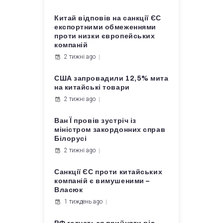
Китай відповів на санкції ЄС
експортними обмеженнями
проти низки європейських
компаній
2 тижні ago
США запровадили 12,5% мита
на китайські товари
2 тижні ago
Ван Ї провів зустріч із
міністром закордонних справ
Білорусі
2 тижні ago
Санкції ЄС проти китайських
компаній є вимушеними –
Власюк
1 тиждень ago