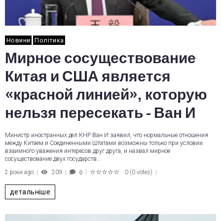
Новини
Політика
Мирное сосуществование
Китая и США является
«красной линией», которую
нельзя пересекать - Ван И
Министр иностранных дел КНР Ван И заявил, что нормальные отношения
между Китаем и Соединенными Штатами возможны только при условии
взаимного уважения интересов друг друга, и назвал мирное
сосуществование двух государств…
2 роки ago
209
0
(
0 votes
)
0
1
2
3
4
5
детальніше