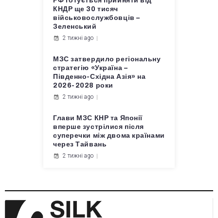
РФ готується прийняти від
КНДР ще 30 тисяч
військовослужбовців –
Зеленський
2 тижні ago
МЗС затвердило регіональну
стратегію «Україна –
Південно-Східна Азія» на
2026-2028 роки
2 тижні ago
Глави МЗС КНР та Японії
вперше зустрілися після
суперечки між двома країнами
через Тайвань
2 тижні ago