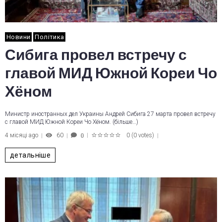
Новини
Політика
Сибига провел встречу с
главой МИД Южной Кореи Чо
Хёном
Министр иностранных дел Украины Андрей Сибига 27 марта провел встречу
с главой МИД Южной Кореи Чо Хёном. (більше…)
4 місяці ago
60
0
(
0 votes
)
0
1
2
3
4
5
детальніше