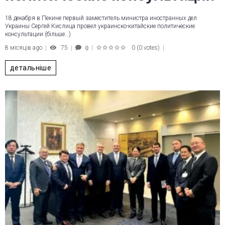
18 декабря в Пекине первый заместитель министра иностранных дел
Украины Сергей Кислица провел украинско-китайские политические
консультации (більше…)
8 місяців ago
75
0
(
0 votes
)
0
1
2
3
4
5
детальніше