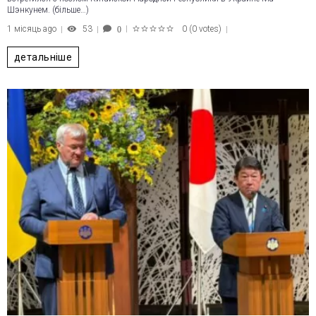
Шэнкунем. (більше…)
1 місяць ago
53
0
(
0 votes
)
0
1
2
3
4
5
детальніше