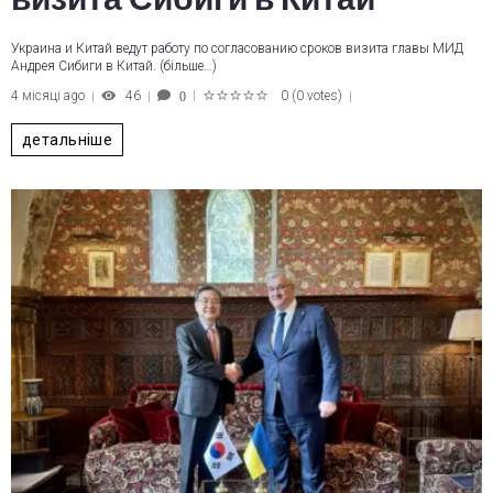
Украина и Китай ведут работу по согласованию сроков визита главы МИД
Андрея Сибиги в Китай. (більше…)
4 місяці ago
46
0
(
0 votes
)
0
1
2
3
4
5
детальніше