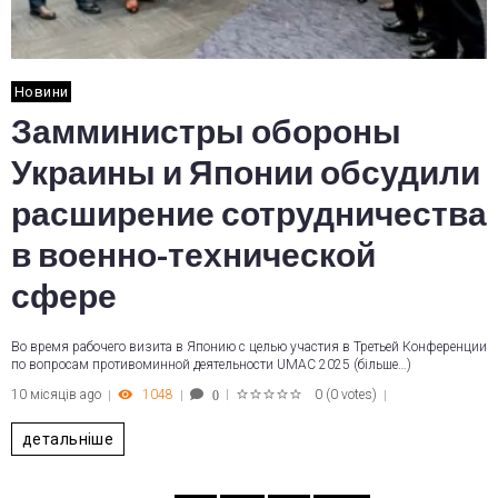
Новини
Замминистры обороны
Украины и Японии обсудили
расширение сотрудничества
в военно-технической
сфере
Во время рабочего визита в Японию с целью участия в Третьей Конференции
по вопросам противоминной деятельности UMAC 2025 (більше…)
10 місяців ago
1048
0
(
0 votes
)
0
1
2
3
4
5
детальніше