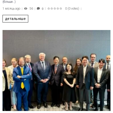
(більше…)
1 місяць ago
56
0
(
0 votes
)
0
1
2
3
4
5
детальніше