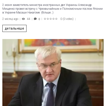
2 июня заместитель министра иностранных дел Украины Александр
Мищенко провел встречу с Чрезвычайным и Полномочным послом Японии
в Украине Масаши Накагоме. (більше…)
2 місяці ago
44
0
(
0 votes
)
0
1
2
3
4
5
детальніше