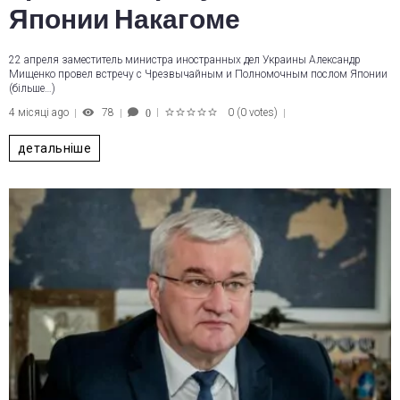
Японии Накагоме
22 апреля заместитель министра иностранных дел Украины Александр
Мищенко провел встречу с Чрезвычайным и Полномочным послом Японии
(більше…)
4 місяці ago
78
0
(
0 votes
)
0
1
2
3
4
5
детальніше