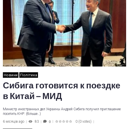
Новини
Політика
Сибига готовится к поездке
в Китай – МИД
Министр иностранных дел Украины Андрей Сибига получил приглашение
посетить КНР. (більше…)
6 місяців ago
83
0
(
0 votes
)
0
1
2
3
4
5