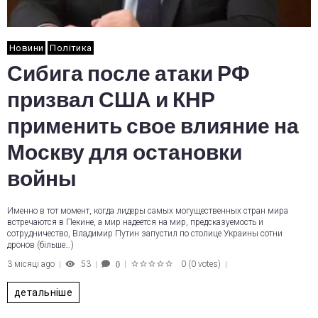
Новини
Політика
Сибига после атаки РФ
призвал США и КНР
применить свое влияние на
Москву для остановки
войны
Именно в тот момент, когда лидеры самых могущественных стран мира
встречаются в Пекине, а мир надеется на мир, предсказуемость и
сотрудничество, Владимир Путин запустил по столице Украины сотни
дронов (більше…)
3 місяці ago
53
0
(
0 votes
)
0
1
2
3
4
5
детальніше