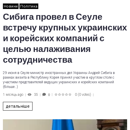
Новини
Політика
Сибига провел в Сеуле
встречу крупных украинских
и корейских компаний с
целью налаживания
сотрудничества
29 июня в Сеуле министр иностранных дел Украины Андрей Сибига в
рамках визита в Республику Корея принял участие в круглом столе с
участием представителей ведущих украинских и корейских компаний
(більше…)
1 місяць ago
35
0
(
0 votes
)
0
1
2
3
4
5
детальніше