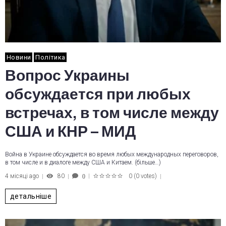
Новини
Політика
Вопрос Украины
обсуждается при любых
встречах, в том числе между
США и КНР – МИД
Война в Украине обсуждается во время любых международных переговоров,
в том числе и в диалоге между США и Китаем. (більше…)
4 місяці ago
80
0
(
0 votes
)
0
1
2
3
4
5
детальніше