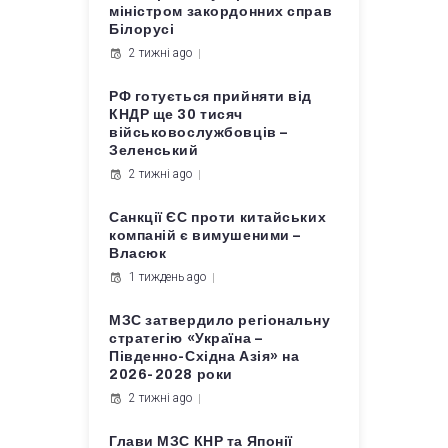
міністром закордонних справ
Білорусі
2 тижні ago
РФ готується прийняти від
КНДР ще 30 тисяч
військовослужбовців –
Зеленський
2 тижні ago
Санкції ЄС проти китайських
компаній є вимушеними –
Власюк
1 тиждень ago
МЗС затвердило регіональну
стратегію «Україна –
Південно-Східна Азія» на
2026-2028 роки
2 тижні ago
Глави МЗС КНР та Японії