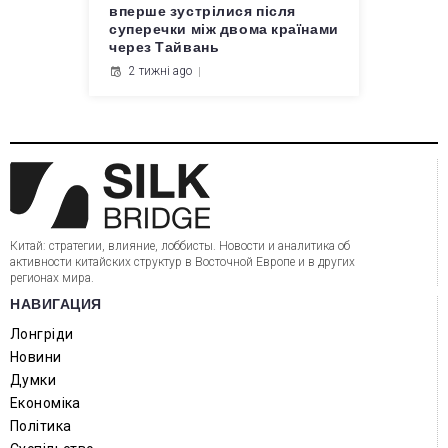
вперше зустрілися після
суперечки між двома країнами
через Тайвань
2 тижні ago
Китай: стратегии, влияние, лоббисты. Новости и аналитика об
активности китайских структур в Восточной Европе и в других
регионах мира.
НАВИГАЦИЯ
Лонгріди
Новини
Думки
Економіка
Політика