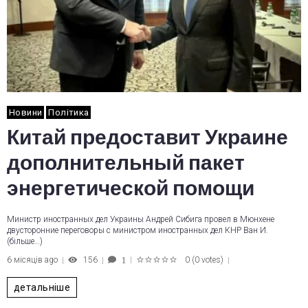
Новини
Політика
Китай предоставит Украине
дополнительный пакет
энергетической помощи
Министр иностранных дел Украины Андрей Сибига провел в Мюнхене
двусторонние переговоры с министром иностранных дел КНР Ван И.
(більше…)
6 місяців ago
156
0
(
0 votes
)
1
1
2
3
4
5
детальніше