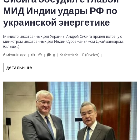
МИД Индии удары РФ по
украинской энергетике
Министр иностранных дел Украины Андрей Сибига провел встречу с
министром иностранных дел Индии Субраманьямом Джайшанкаром.
(більше…)
6 місяців ago
68
0
(
0 votes
)
0
1
2
3
4
5
детальніше