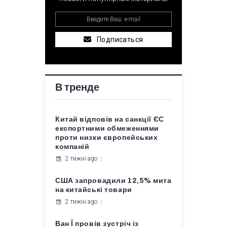
Подписаться
В тренде
Китай відповів на санкції ЄС
експортними обмеженнями
проти низки європейських
компаній
2 тижні ago
США запровадили 12,5% мита
на китайські товари
2 тижні ago
Ван Ї провів зустріч із