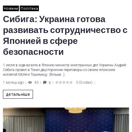
Новини
Політика
Сибига: Украина готова
развивать сотрудничество с
Японией в сфере
безопасности
1 июля в ходе визита в Японию министр иностранных дел Украины Андрей
Сибига провел в Токио двусторонние переговоры со своим японским
коллегой Мотеги Тошимицу. (більше…)
1 місяць ago
40
0
(
0 votes
)
0
1
2
3
4
5
детальніше