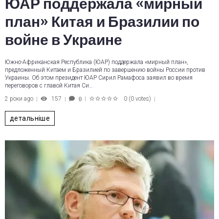
ЮАР поддержала «мирный
план» Китая и Бразилии по
войне в Украине
Южно-Африканская Республика (ЮАР) поддержала «мирный план»,
предложенный Китаем и Бразилией по завершению войны России против
Украины. Об этом президент ЮАР Сирил Рамафоса заявил во время
переговоров с главой Китая Си…
2 роки ago
157
0
(
0 votes
)
0
1
2
3
4
5
детальніше