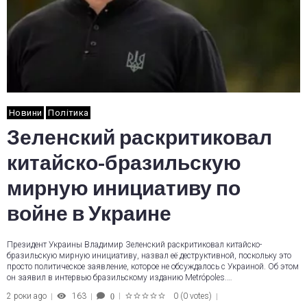
Новини
Політика
Зеленский раскритиковал
китайско-бразильскую
мирную инициативу по
войне в Украине
Президент Украины Владимир Зеленский раскритиковал китайско-
бразильскую мирную инициативу, назвал её деструктивной, поскольку это
просто политическое заявление, которое не обсуждалось с Украиной. Об этом
он заявил в интервью бразильскому изданию Metrópoles.…
2 роки ago
163
0
(
0 votes
)
0
1
2
3
4
5