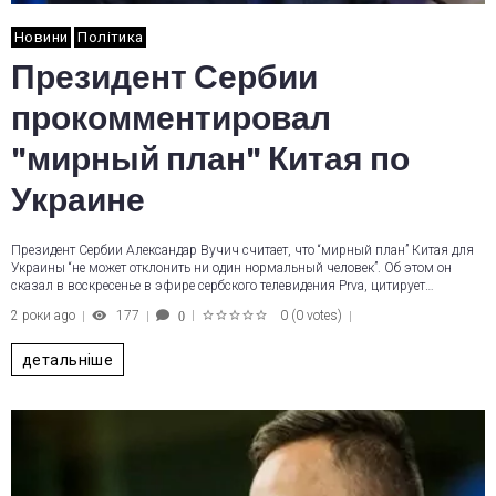
Новини
Політика
Президент Сербии
прокомментировал
"мирный план" Китая по
Украине
Президент Сербии Александар Вучич считает, что “мирный план” Китая для
Украины “не может отклонить ни один нормальный человек”. Об этом он
сказал в воскресенье в эфире сербского телевидения Prva, цитирует…
2 роки ago
177
0
(
0 votes
)
0
1
2
3
4
5
детальніше