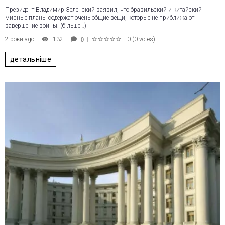
Президент Владимир Зеленский заявил, что бразильский и китайский
мирные планы содержат очень общие вещи, которые не приближают
завершение войны. (більше…)
2 роки ago
132
0
(
0 votes
)
0
1
2
3
4
5
детальніше