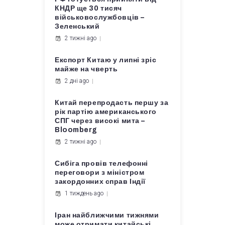
КНДР ще 30 тисяч
військовослужбовців –
Зеленський
2 тижні ago
Експорт Китаю у липні зріс
майже на чверть
2 дні ago
Китай перепродасть першу за
рік партію американського
СПГ через високі мита –
Bloomberg
2 тижні ago
Сибіга провів телефонні
переговори з міністром
закордонних справ Індії
1 тиждень ago
Іран найближчими тижнями
може отримати китайські