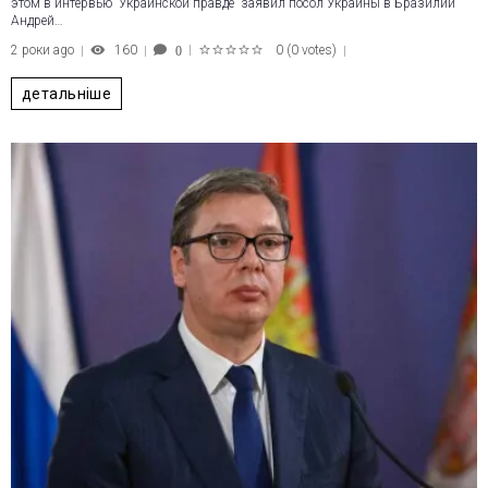
этом в интервью “Украинской правде” заявил посол Украины в Бразилии
Андрей…
2 роки ago
160
0
(
0 votes
)
0
1
2
3
4
5
детальніше