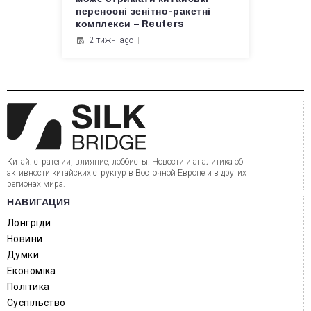
переносні зенітно-ракетні
комплекси – Reuters
2 тижні ago
Китай: стратегии, влияние, лоббисты. Новости и аналитика об
активности китайских структур в Восточной Европе и в других
регионах мира.
НАВИГАЦИЯ
Лонгріди
Новини
Думки
Економіка
Політика
Суспільство