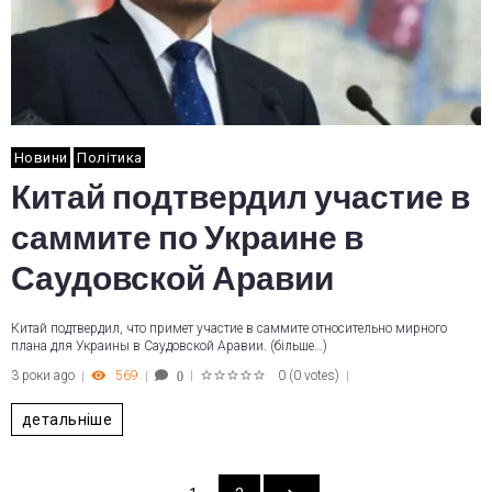
Новини
Політика
Китай подтвердил участие в
саммите по Украине в
Саудовской Аравии
Китай подтвердил, что примет участие в саммите относительно мирного
плана для Украины в Саудовской Аравии. (більше…)
3 роки ago
569
0
(
0 votes
)
0
1
2
3
4
5
детальніше