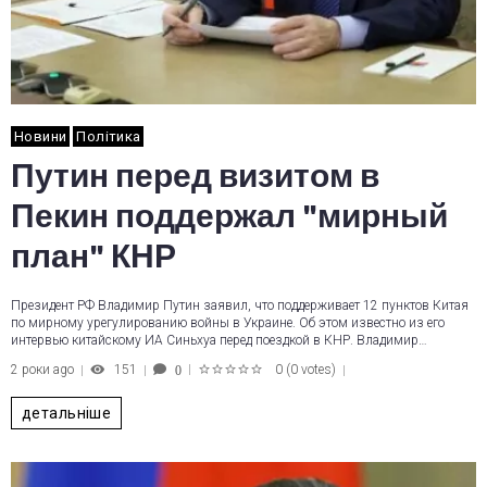
Новини
Політика
Путин перед визитом в
Пекин поддержал "мирный
план" КНР
Президент РФ Владимир Путин заявил, что поддерживает 12 пунктов Китая
по мирному урегулированию войны в Украине. Об этом известно из его
интервью китайскому ИА Синьхуа перед поездкой в КНР. Владимир…
2 роки ago
151
0
(
0 votes
)
0
1
2
3
4
5
детальніше