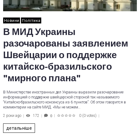
Новини
Політика
В МИД Украины
разочарованы заявлением
Швейцарии о поддержке
китайско-бразильского
"мирного плана"
В Министерстве иностранных дел Украины выразили разочарование
информацией о поддержке швейцарской стороной так называемого
“Китайско-бразильского консенсуса из 6 пунктов”. Об этом говорится в
комментарии на сайте МИД. «Мы не можем…
2 роки ago
172
0
(
0 votes
)
0
1
2
3
4
5
детальніше