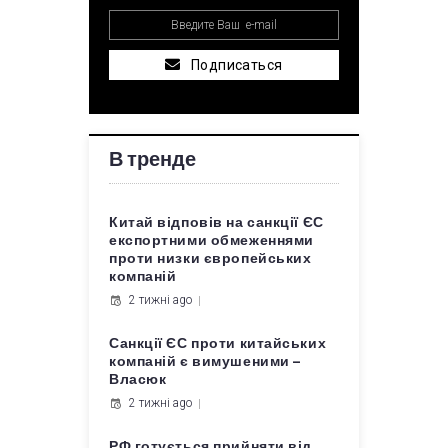
Подписаться
В тренде
Китай відповів на санкції ЄС
експортними обмеженнями
проти низки європейських
компаній
2 тижні ago
Санкції ЄС проти китайських
компаній є вимушеними –
Власюк
2 тижні ago
РФ готується прийняти від