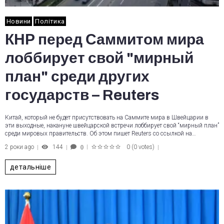
Новини
Політика
КНР перед Саммитом мира
лоббирует свой "мирный
план" среди других
государств – Reuters
Китай, который не будет присутствовать на Саммите мира в Швейцарии в
эти выходные, накануне швейцарской встречи лоббирует свой “мирный план”
среди мировых правительств. Об этом пишет Reuters со ссылкой на…
2 роки ago
144
0
(
0 votes
)
0
1
2
3
4
5
детальніше