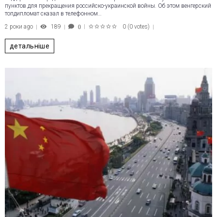
пунктов для прекращения российско-украинской войны. Об этом венгерский
топдипломат сказал в телефонном…
2 роки ago
189
0
(
0 votes
)
0
1
2
3
4
5
детальніше