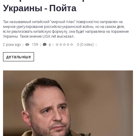
Украины - Пойта
Так называемый китайский “мирный план” поверхностно направлен на
мирное урегулирование российско-украинской войны, но на самом деле,
если реализовать китайскую формулу, она будет направлена на поражение
Украины. Такое мнение LIGA.net высказал…
2 роки ago
159
0
(
0 votes
)
0
1
2
3
4
5
детальніше