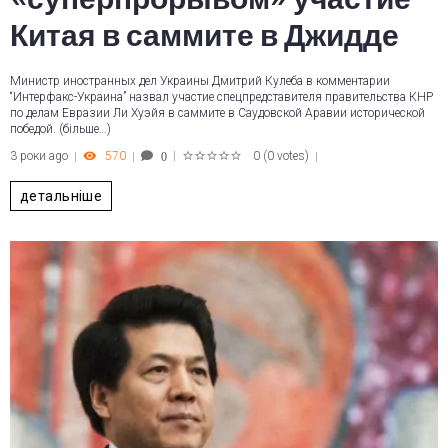
Китая в саммите в Джидде
Министр иностранных дел Украины Дмитрий Кулеба в комментарии
“Интерфакс-Украина” назвал участие спецпредставителя правительства КНР
по делам Евразии Ли Хуэйя в саммите в Саудовской Аравии исторической
победой. (більше…)
3 роки ago
570
0
(
0 votes
)
0
1
2
3
4
5
детальніше