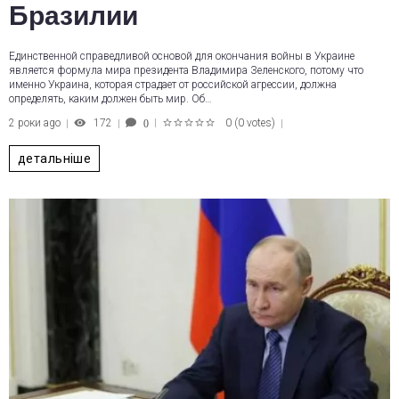
Бразилии
Единственной справедливой основой для окончания войны в Украине
является формула мира президента Владимира Зеленского, потому что
именно Украина, которая страдает от российской агрессии, должна
определять, каким должен быть мир. Об…
2 роки ago
172
0
(
0 votes
)
0
1
2
3
4
5
детальніше