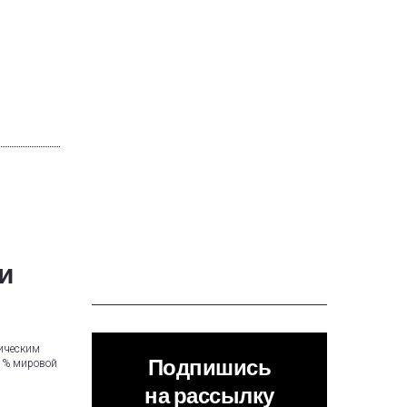
и
тическим
Подпишись
 1% мировой
на рассылку