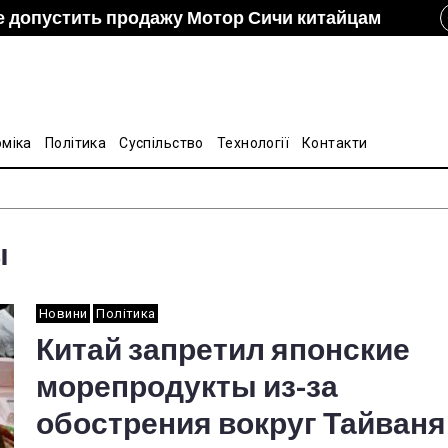
е допустить продажу Мотор Сичи китайцам
izon и DCH Group подали новую заявку в АМКУ о
ание украинско-китайской Подкомиссии по
лину на стальные трубы из Китая
оміка
Політика
Суспільство
Технології
Контакти
ы
Новини
Політика
Китай запретил японские
морепродукты из-за
обострения вокруг Тайваня