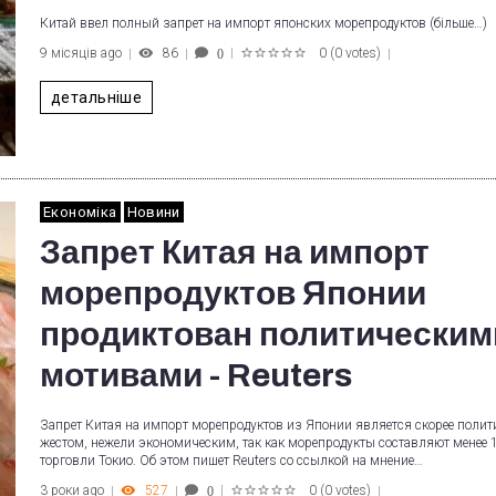
Китай ввел полный запрет на импорт японских морепродуктов (більше…)
9 місяців ago
86
0
(
0 votes
)
0
1
2
3
4
5
детальніше
Економіка
Новини
Запрет Китая на импорт
морепродуктов Японии
продиктован политическим
мотивами - Reuters
Запрет Китая на импорт морепродуктов из Японии является скорее поли
жестом, нежели экономическим, так как морепродукты составляют менее
торговли Токио. Об этом пишет Reuters со ссылкой на мнение…
3 роки ago
527
0
(
0 votes
)
0