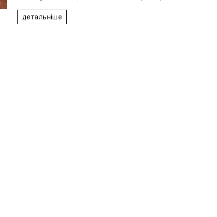
1
2
3
4
5
детальніше