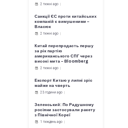
2 тижні ago
Санкції ЄС проти китайських
компаній є вимушеними –
Власюк
2 тижні ago
Китай перепродасть першу
за рік партію
американського СПГ через
високі мита – Bloomberg
2 тижні ago
Експорт Китаю у липні зріс
майже на чверть
23 години ago
Зеленський: По Радушному
росіяни застосували ракету
з Північної Кореї
1 тиждень ago