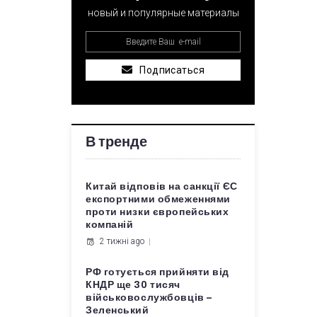
новый и популярные материалы
Подписаться
В тренде
Китай відповів на санкції ЄС
експортними обмеженнями
проти низки європейських
компаній
2 тижні ago
РФ готується прийняти від
КНДР ще 30 тисяч
військовослужбовців –
Зеленський