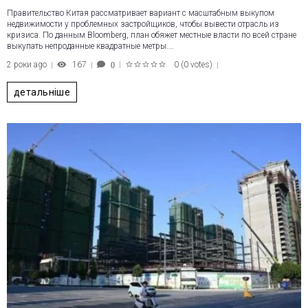
Правительство Китая рассматривает вариант с масштабным выкупом
недвижимости у проблемных застройщиков, чтобы вывести отрасль из
кризиса. По данным Bloomberg, план обяжет местные власти по всей стране
выкупать непроданные квадратные метры.…
2 роки ago
167
0
(
0 votes
)
0
1
2
3
4
5
детальніше