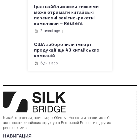
Іран найближчими тижнями
може отримати китайські
переносні зенітно-ракетні
комплекси – Reuters
2 тижні ago
США заборонили імпорт
продукції ще 43 китайських
компаній
6 днів ago
Китай: стратегии, влияние, лоббисты. Новости и аналитика об
активности китайских структур в Восточной Европе и в других
регионах мира.
НАВИГАЦИЯ