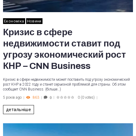
Економіка
Новини
Кризис в сфере
недвижимости ставит под
угрозу экономический рост
КНР – CNN Business
Кризис в сфере недвижимости может поставить под угрозу экономический
рост КНР в 2022 году и станет серьезной проблемой для страны. Об этом
сообщает CNN Business. (більше…)
5 років ago
863
0
(
0 votes
)
0
1
2
3
4
5
детальніше