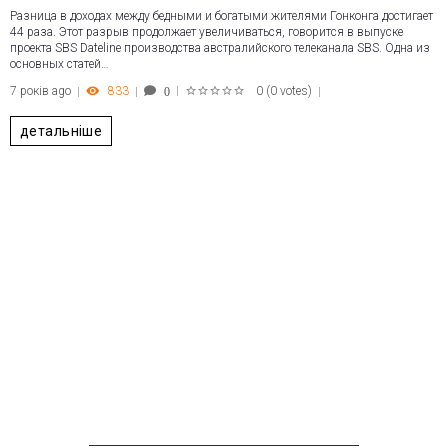
Разница в доходах между бедными и богатыми жителями Гонконга достигает
44 раза. Этот разрыв продолжает увеличиваться, говорится в выпуске
проекта SBS Dateline производства австралийского телеканала SBS. Одна из
основных статей…
7 років ago
833
0
(
0 votes
)
0
1
2
3
4
5
детальніше