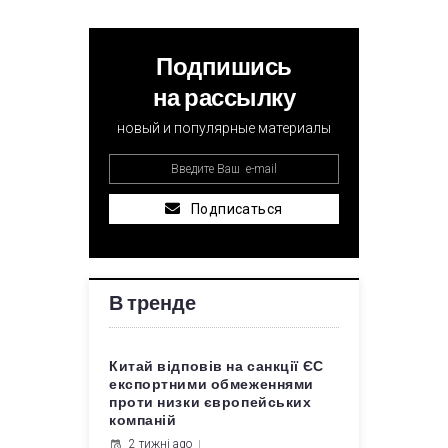
Подпишись
на рассылку
новый и популярные материалы
Подписаться
В тренде
Китай відповів на санкції ЄС
експортними обмеженнями
проти низки європейських
компаній
2 тижні ago