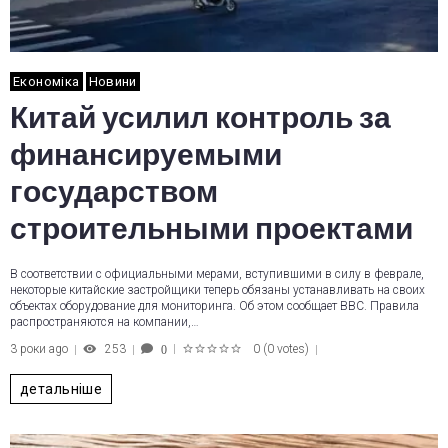
Економіка
Новини
Китай усилил контроль за
финансируемыми
государством
строительными проектами
В соответствии с официальными мерами, вступившими в силу в феврале,
некоторые китайские застройщики теперь обязаны устанавливать на своих
объектах оборудование для мониторинга. Об этом сообщает BBC. Правила
распространяются на компании,…
3 роки ago
253
0
(
0 votes
)
0
1
2
3
4
5
детальніше