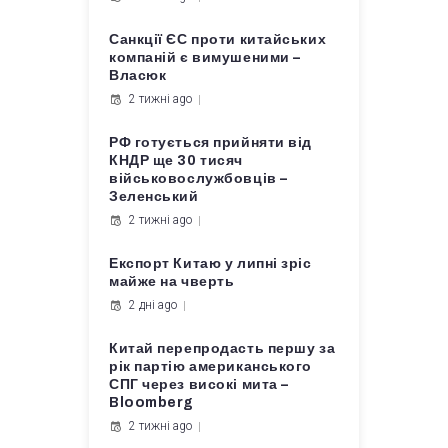
Санкції ЄС проти китайських
компаній є вимушеними –
Власюк
2 тижні ago
РФ готується прийняти від
КНДР ще 30 тисяч
військовослужбовців –
Зеленський
2 тижні ago
Експорт Китаю у липні зріс
майже на чверть
2 дні ago
Китай перепродасть першу за
рік партію американського
СПГ через високі мита –
Bloomberg
2 тижні ago