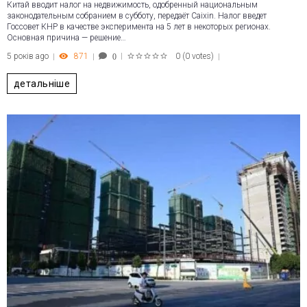
Китай вводит налог на недвижимость, одобренный национальным
законодательным собранием в субботу, передаёт Caixin. Налог введет
Госсовет КНР в качестве эксперимента на 5 лет в некоторых регионах.
Основная причина — решение…
5 років ago
871
0
(
0 votes
)
0
1
2
3
4
5
детальніше