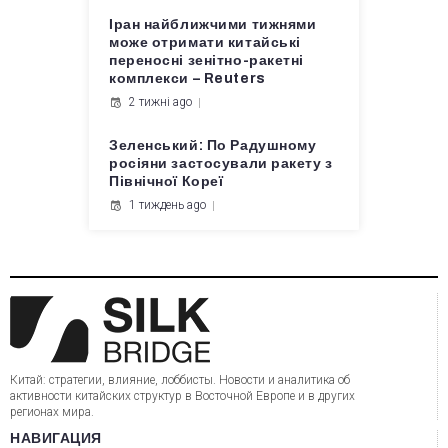
Іран найближчими тижнями
може отримати китайські
переносні зенітно-ракетні
комплекси – Reuters
2 тижні ago
Зеленський: По Радушному
росіяни застосували ракету з
Північної Кореї
1 тиждень ago
Китай: стратегии, влияние, лоббисты. Новости и аналитика об
активности китайских структур в Восточной Европе и в других
регионах мира.
НАВИГАЦИЯ