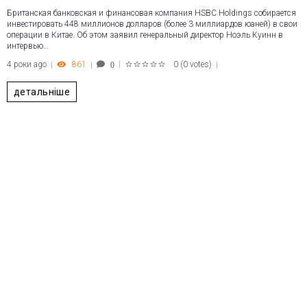
Британская банковская и финансовая компания HSBC Holdings собирается
инвестировать 448 миллионов долларов (более 3 миллиардов юаней) в свои
операции в Китае. Об этом заявил генеральный директор Ноэль Куинн в
интервью…
4 роки ago
861
0
(
0 votes
)
0
1
2
3
4
5
детальніше