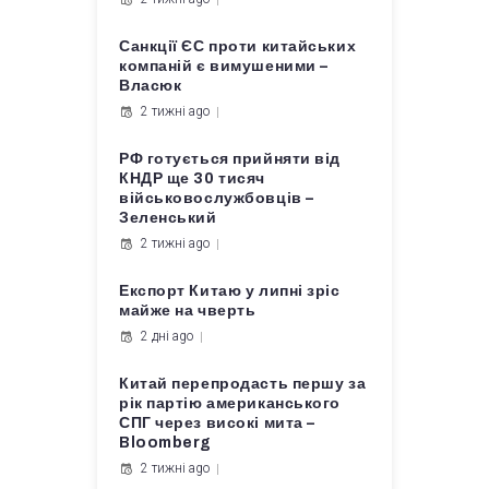
Санкції ЄС проти китайських
компаній є вимушеними –
Власюк
2 тижні ago
РФ готується прийняти від
КНДР ще 30 тисяч
військовослужбовців –
Зеленський
2 тижні ago
Експорт Китаю у липні зріс
майже на чверть
2 дні ago
Китай перепродасть першу за
рік партію американського
СПГ через високі мита –
Bloomberg
2 тижні ago