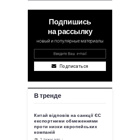
Подпишись
на рассылку
новый и популярные материалы
Подписаться
В тренде
Китай відповів на санкції ЄС
експортними обмеженнями
проти низки європейських
компаній
2 тижні ago