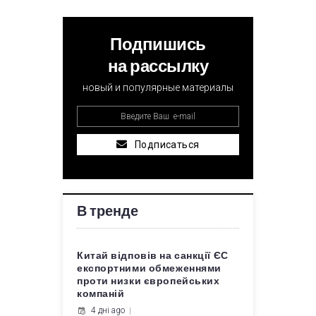
Подпишись
на рассылку
новый и популярные материалы
Подписаться
В тренде
Китай відповів на санкції ЄС
експортними обмеженнями
проти низки європейських
компаній
4 дні ago