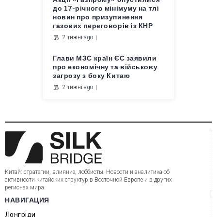
до 17-річного мінімуму на тлі
новин про призупинення
газових переговорів із КНР
2 тижні ago
Глави МЗС країн ЄС заявили
про економічну та військову
загрозу з боку Китаю
2 тижні ago
Китай: стратегии, влияние, лоббисты. Новости и аналитика об
активности китайских структур в Восточной Европе и в других
регионах мира.
НАВИГАЦИЯ
Лонгріди