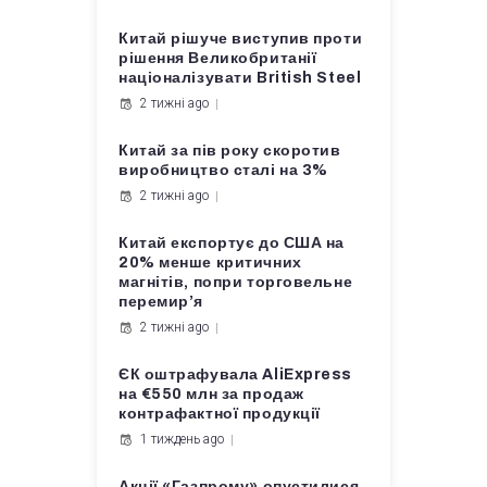
Китай рішуче виступив проти
рішення Великобританії
націоналізувати British Steel
2 тижні ago
Китай за пів року скоротив
виробництво сталі на 3%
2 тижні ago
Китай експортує до США на
20% менше критичних
магнітів, попри торговельне
перемир’я
2 тижні ago
ЄК оштрафувала AliExpress
на €550 млн за продаж
контрафактної продукції
1 тиждень ago
Акції «Газпрому» опустилися