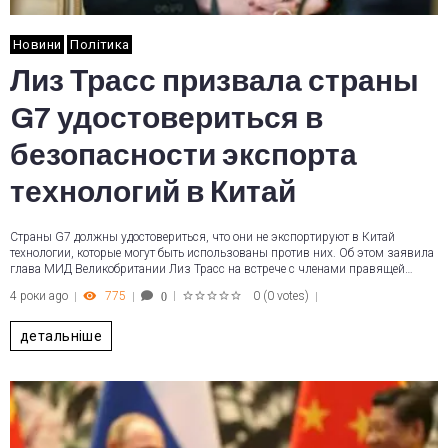
Новини
Політика
Лиз Трасс призвала страны
G7 удостовериться в
безопасности экспорта
технологий в Китай
Страны G7 должны удостовериться, что они не экспортируют в Китай
технологии, которые могут быть использованы против них. Об этом заявила
глава МИД Великобритании Лиз Трасс на встрече с членами правящей…
4 роки ago
775
0
(
0 votes
)
0
1
2
3
4
5
детальніше