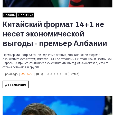
Новини
Політика
Китайский формат 14+1 не
несет экономической
выгоды - премьер Албании
Премьер-министр Албании Эди Рама заявил, что китайский формат
экономического сотрудничества 14+1 со странами Центральной и Восточной
Европы не приносит никаких экономических выгод, однако сказал, что его
страна останется в группе…
3 роки ago
679
0
(
0 votes
)
0
1
2
3
4
5
детальніше