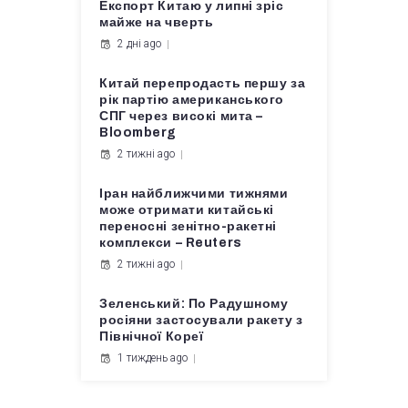
Експорт Китаю у липні зріс
майже на чверть
2 дні ago
Китай перепродасть першу за
рік партію американського
СПГ через високі мита –
Bloomberg
2 тижні ago
Іран найближчими тижнями
може отримати китайські
переносні зенітно-ракетні
комплекси – Reuters
2 тижні ago
Зеленський: По Радушному
росіяни застосували ракету з
Північної Кореї
1 тиждень ago