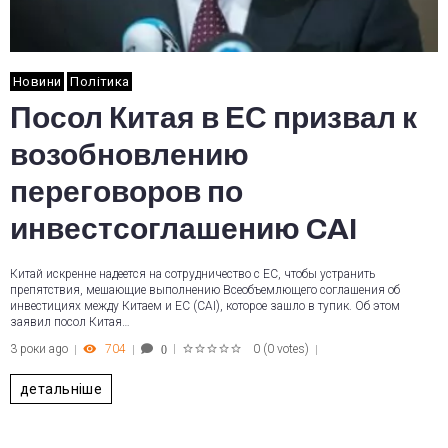
Новини
Політика
Посол Китая в ЕС призвал к
возобновлению
переговоров по
инвестсоглашению CAI
Китай искренне надеется на сотрудничество с ЕС, чтобы устранить
препятствия, мешающие выполнению Всеобъемлющего соглашения об
инвестициях между Китаем и ЕС (CAI), которое зашло в тупик. Об этом
заявил посол Китая…
3 роки ago
704
0
(
0 votes
)
0
1
2
3
4
5
детальніше