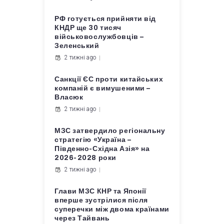
РФ готується прийняти від
КНДР ще 30 тисяч
військовослужбовців –
Зеленський
2 тижні ago
Санкції ЄС проти китайських
компаній є вимушеними –
Власюк
2 тижні ago
МЗС затвердило регіональну
стратегію «Україна –
Південно-Східна Азія» на
2026-2028 роки
2 тижні ago
Глави МЗС КНР та Японії
вперше зустрілися після
суперечки між двома країнами
через Тайвань