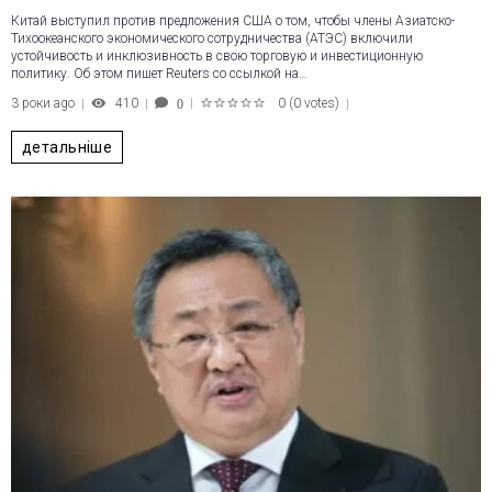
Китай выступил против предложения США о том, чтобы члены Азиатско-
Тихоокеанского экономического сотрудничества (АТЭС) включили
устойчивость и инклюзивность в свою торговую и инвестиционную
политику. Об этом пишет Reuters со ссылкой на…
3 роки ago
410
0
(
0 votes
)
0
1
2
3
4
5
детальніше