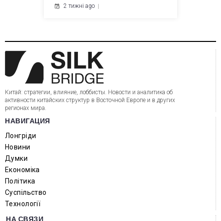
2 тижні ago
Китай: стратегии, влияние, лоббисты. Новости и аналитика об
активности китайских структур в Восточной Европе и в других
регионах мира.
НАВИГАЦИЯ
Лонгріди
Новини
Думки
Економіка
Політика
Суспільство
Технології
НА СВЯЗИ