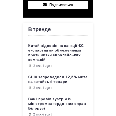
Подписаться
В тренде
Китай відповів на санкції ЄС
експортними обмеженнями
проти низки європейських
компаній
2 тижні ago
США запровадили 12,5% мита
на китайські товари
2 тижні ago
Ван Ї провів зустріч із
міністром закордонних справ
Білорусі
2 тижні ago