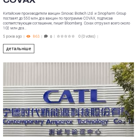
Китайские производители вакцин Sinovac Biotech Ltd. и Sinopharm Group
поставят до 550 млн доз вакцин по программе COVAX, подписав
соответствующее соглашение, пишет Bloomberg. Covax отгрузил всего около
102 млн доз…
5 років ago
863
0
(
0 votes
)
0
1
2
3
4
5
детальніше