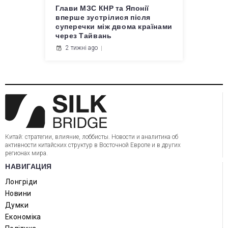
Глави МЗС КНР та Японії
вперше зустрілися після
суперечки між двома країнами
через Тайвань
2 тижні ago
Китай: стратегии, влияние, лоббисты. Новости и аналитика об
активности китайских структур в Восточной Европе и в других
регионах мира.
НАВИГАЦИЯ
Лонгріди
Новини
Думки
Економіка