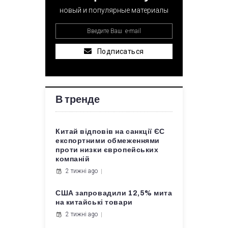
новый и популярные материалы
Подписаться
В тренде
Китай відповів на санкції ЄС
експортними обмеженнями
проти низки європейських
компаній
2 тижні ago
США запровадили 12,5% мита
на китайські товари
2 тижні ago