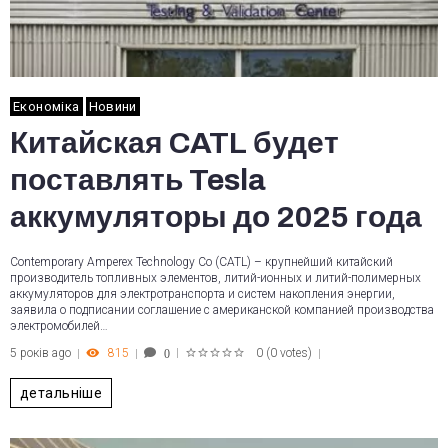
Економіка
Новини
Китайская CATL будет
поставлять Tesla
аккумуляторы до 2025 года
Contemporary Amperex Technology Co (CATL) – крупнейший китайский
производитель топливных элементов, литий-ионных и литий-полимерных
аккумуляторов для электротранспорта и систем накопления энергии,
заявила о подписании соглашение с американской компанией производства
электромобилей…
5 років ago
815
0
(
0 votes
)
0
1
2
3
4
5
детальніше