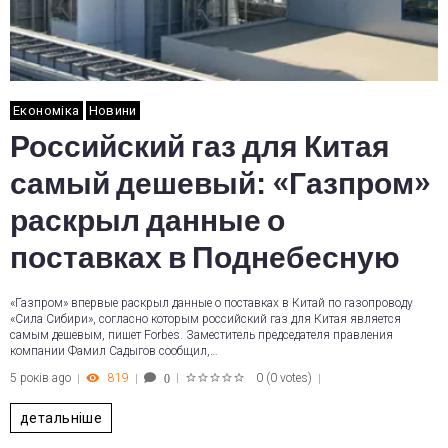
Економіка
Новини
Российский газ для Китая
самый дешевый: «Газпром»
раскрыл данные о
поставках в Поднебесную
«Газпром» впервые раскрыл данные о поставках в Китай по газопроводу
«Сила Сибири», согласно которым российский газ для Китая является
самым дешевым, пишет Forbes. Заместитель председателя правления
компании Фамил Садыгов сообщил,…
5 років ago
819
0
(
0 votes
)
0
1
2
3
4
5
детальніше