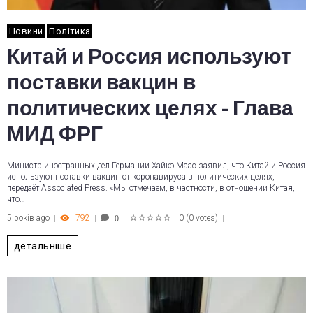
Новини
Політика
Китай и Россия используют
поставки вакцин в
политических целях - Глава
МИД ФРГ
Министр иностранных дел Германии Хайко Маас заявил, что Китай и Россия
используют поставки вакцин от коронавируса в политических целях,
передаёт Associated Press. «Мы отмечаем, в частности, в отношении Китая,
что…
5 років ago
792
0
(
0 votes
)
0
1
2
3
4
5
детальніше