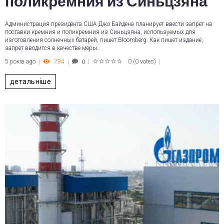
поликремния из Синьцзяна
Администрация президента США Джо Байдена планирует ввести запрет на
поставки кремния и поликремния из Синьцзяна, используемых для
изготовления солнечных батарей, пишет Bloomberg. Как пишет издание,
запрет вводится в качестве меры…
5 років ago
794
0
(
0 votes
)
0
1
2
3
4
5
детальніше