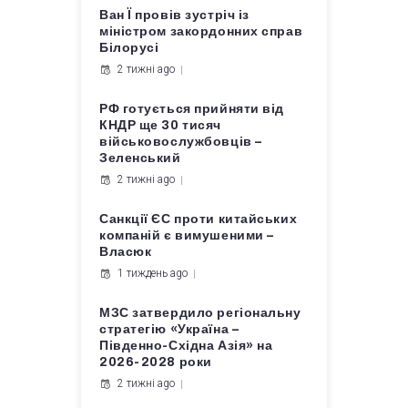
Ван Ї провів зустріч із
міністром закордонних справ
Білорусі
2 тижні ago
РФ готується прийняти від
КНДР ще 30 тисяч
військовослужбовців –
Зеленський
2 тижні ago
Санкції ЄС проти китайських
компаній є вимушеними –
Власюк
1 тиждень ago
МЗС затвердило регіональну
стратегію «Україна –
Південно-Східна Азія» на
2026-2028 роки
2 тижні ago