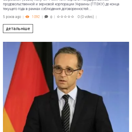
продовольственной и зерновой корпорации Украины (ГПЗКУ) до конца
текущего года в рамках соблюдения договоренностей.…
5 років ago
1092
0
(
0 votes
)
0
1
2
3
4
5
детальніше