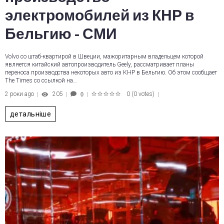
электромобилей из КНР в
Бельгию - СМИ
Volvo со штаб-квартирой в Швеции, мажоритарным владельцем которой
является китайский автопроизводитель Geely, рассматривает планы
переноса производства некоторых авто из КНР в Бельгию. Об этом сообщает
The Times со ссылкой на…
2 роки ago
205
0
(
0 votes
)
0
1
2
3
4
5
детальніше