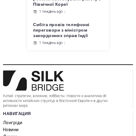
Північної Кореї
1 тиждень ago
Сибіга провів телефонні
переговори з міністром
закордонних справ Індії
1 тиждень ago
Китай: стратегии, влияние, лоббисты. Новости и аналитика об
активности китайских структур в Восточной Европе и в других
регионах мира.
НАВИГАЦИЯ
Лонгріди
Новини