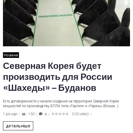
Новини
Северная Корея будет
производить для России
«Шахеды» – Буданов
Есть договоренности о начале создания на территории Северной Кореи
мощностей по производству БПЛА типа «Гарпия» и «Герань» (більше…)
1 рік ago
130
0
(
0 votes
)
0
1
2
3
4
5
детальніше