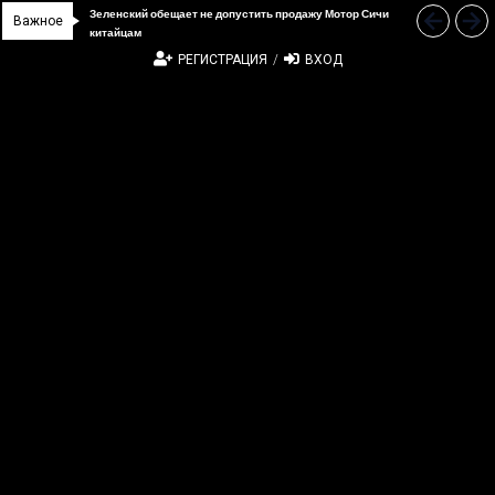
Зеленский обещает не допустить продажу Мотор Сичи
Прошло 5-тое заседание украинско-китайской
“Дочка” Beijing Skyrizon и DCH Group подали новую
В Украине ввели пошлину на стальные трубы из Китая
Важное
китайцам
Подкомиссии по вопросам культуры
заявку в АМКУ о покупке “Мотор Сич”
РЕГИСТРАЦИЯ
/
ВХОД