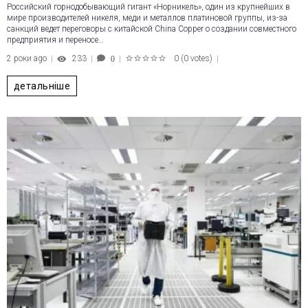
Российский горнодобывающий гигант «Норникель», один из крупнейших в
мире производителей никеля, меди и металлов платиновой группы, из-за
санкций ведет переговоры с китайской China Copper о создании совместного
предприятия и переносе…
2 роки ago
233
0
(
0 votes
)
0
1
2
3
4
5
детальніше