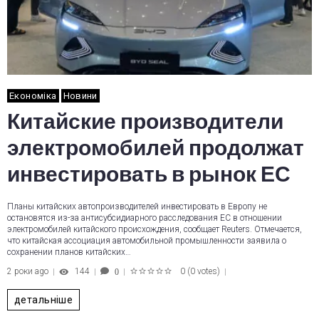
Економіка
Новини
Китайские производители
электромобилей продолжат
инвестировать в рынок ЕС
Планы китайских автопроизводителей инвестировать в Европу не
остановятся из-за антисубсидиарного расследования ЕС в отношении
электромобилей китайского происхождения, сообщает Reuters. Отмечается,
что китайская ассоциация автомобильной промышленности заявила о
сохранении планов китайских…
2 роки ago
144
0
(
0 votes
)
0
1
2
3
4
5
детальніше