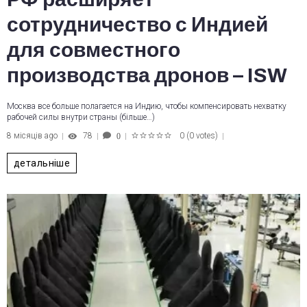
сотрудничество с Индией
для совместного
производства дронов – ISW
Москва все больше полагается на Индию, чтобы компенсировать нехватку
рабочей силы внутри страны (більше…)
8 місяців ago
78
0
(
0 votes
)
0
1
2
3
4
5
детальніше