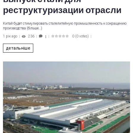
реструктуризации отрасли
Китай будет стимулировать сталелитейную промышленность к сокращению
производства (більше…)
1 рік ago
236
0
(
0 votes
)
1
1
2
3
4
5
детальніше