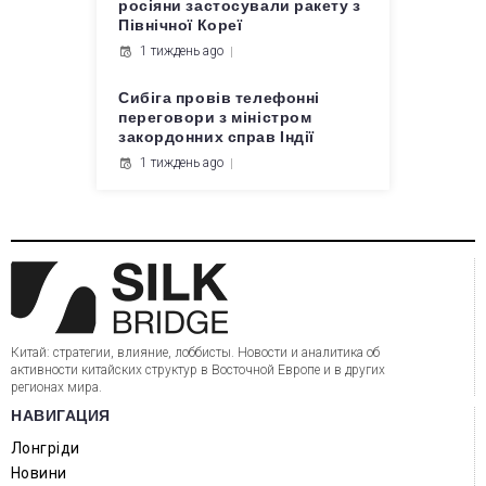
росіяни застосували ракету з
Північної Кореї
1 тиждень ago
Сибіга провів телефонні
переговори з міністром
закордонних справ Індії
1 тиждень ago
Китай: стратегии, влияние, лоббисты. Новости и аналитика об
активности китайских структур в Восточной Европе и в других
регионах мира.
НАВИГАЦИЯ
Лонгріди
Новини