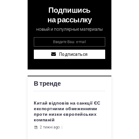
Подпишись
на рассылку
новый и популярные материалы
Подписаться
В тренде
Китай відповів на санкції ЄС
експортними обмеженнями
проти низки європейських
компаній
2 тижні ago