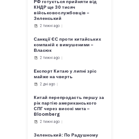
РФ готується прийняти від
КНДР ще 30 тисяч
військовослужбовців –
Зеленський
2 тижні ago
Санкції ЄС проти китайських
компаній є вимушеними –
Власюк
2 тижні ago
Експорт Китаю у липні зріс
майже на чверть
2 дні ago
Китай перепродасть першу за
рік партію американського
СПГ через високі мита –
Bloomberg
2 тижні ago
Зеленський: По Радушному