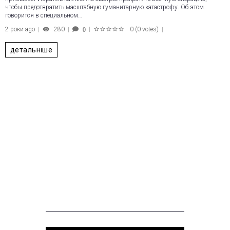
чтобы предотвратить масштабную гуманитарную катастрофу. Об этом
говорится в специальном…
2 роки ago
280
0
(
0 votes
)
0
1
2
3
4
5
детальніше