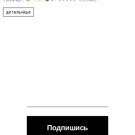
5 років ago
1169
0
(
0 votes
)
0
1
2
3
4
5
детальніше
Подпишись