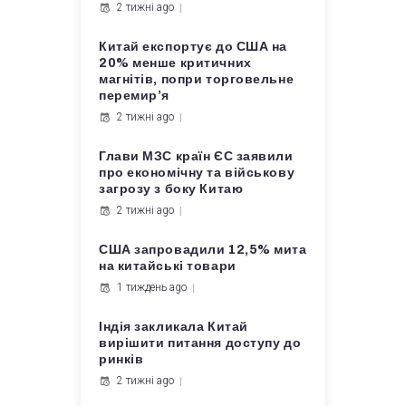
2 тижні ago
Китай експортує до США на
20% менше критичних
магнітів, попри торговельне
перемир’я
2 тижні ago
Глави МЗС країн ЄС заявили
про економічну та військову
загрозу з боку Китаю
2 тижні ago
США запровадили 12,5% мита
на китайські товари
1 тиждень ago
Індія закликала Китай
вирішити питання доступу до
ринків
2 тижні ago