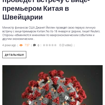
премьером Китая в
Швейцарии
Министр финансов США Джанет Йеллен проведет свою первую личную
встречу с вице-премьером Китая Лю Хэ 18 января в Цюрихе, пишет Reuters.
Стороны «обменяются мнениями по макроэкономическим событиям и
другим экономическим…
4 роки ago
737
0
(
0 votes
)
0
1
2
3
4
5
детальніше