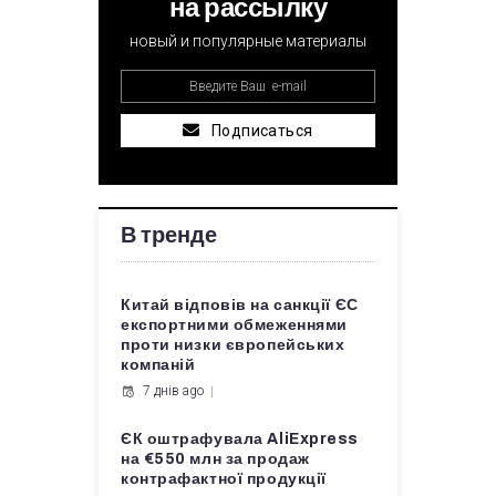
на рассылку
новый и популярные материалы
Подписаться
В тренде
Китай відповів на санкції ЄС
експортними обмеженнями
проти низки європейських
компаній
7 днів ago
ЄК оштрафувала AliExpress
на €550 млн за продаж
контрафактної продукції