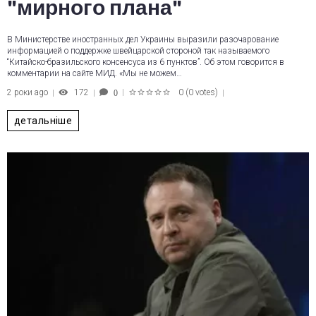
"мирного плана"
В Министерстве иностранных дел Украины выразили разочарование
информацией о поддержке швейцарской стороной так называемого
“Китайско-бразильского консенсуса из 6 пунктов”. Об этом говорится в
комментарии на сайте МИД. «Мы не можем…
2 роки ago
172
0
(
0 votes
)
0
1
2
3
4
5
детальніше