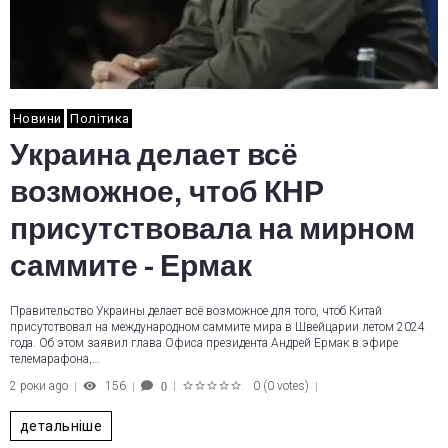
Новини
Політика
Украина делает всё
возможное, чтоб КНР
присутствовала на мирном
саммите - Ермак
Правительство Украины делает всё возможное для того, чтоб Китай
присутствовал на международном саммите мира в Швейцарии летом 2024
года. Об этом заявил глава Офиса президента Андрей Ермак в эфире
телемарафона,…
2 роки ago
156
0
(
0 votes
)
0
1
2
3
4
5
детальніше