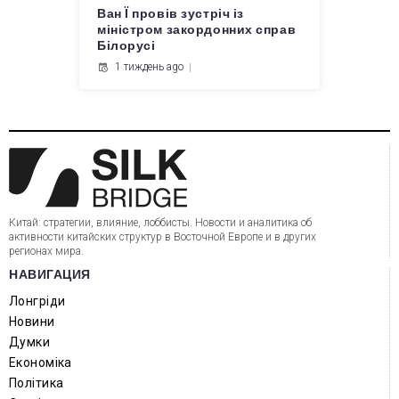
Ван Ї провів зустріч із
міністром закордонних справ
Білорусі
1 тиждень ago
Китай: стратегии, влияние, лоббисты. Новости и аналитика об
активности китайских структур в Восточной Европе и в других
регионах мира.
НАВИГАЦИЯ
Лонгріди
Новини
Думки
Економіка
Політика