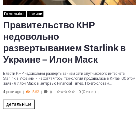
Економіка
Новини
Правительство КНР
недовольно
развертыванием Starlink в
Украине – Илон Маск
Власти КНР недовольны развертыванием сети спутникового интернета
Starlink в Украине, и не хотят чтобы технология продавалась в Китае. Об этом
заявил Илон Маск в интервью Financial Times. По его словам,…
4 роки ago
863
0
(
0 votes
)
0
1
2
3
4
5
детальніше