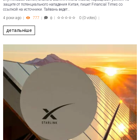
защите от потенциального нападения Китая, пишет Financial Times со
ссылкой на источники. Тайвань ведет…
4 роки ago
777
0
(
0 votes
)
0
1
2
3
4
5
детальніше