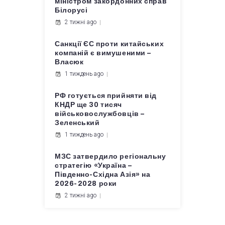
міністром закордонних справ
Білорусі
2 тижні ago
Санкції ЄС проти китайських
компаній є вимушеними –
Власюк
1 тиждень ago
РФ готується прийняти від
КНДР ще 30 тисяч
військовослужбовців –
Зеленський
1 тиждень ago
МЗС затвердило регіональну
стратегію «Україна –
Південно-Східна Азія» на
2026-2028 роки
2 тижні ago