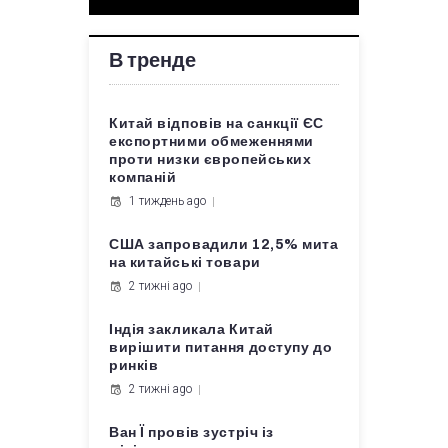
В тренде
Китай відповів на санкції ЄС
експортними обмеженнями
проти низки європейських
компаній
1 тиждень ago
США запровадили 12,5% мита
на китайські товари
2 тижні ago
Індія закликала Китай
вирішити питання доступу до
ринків
2 тижні ago
Ван Ї провів зустріч із