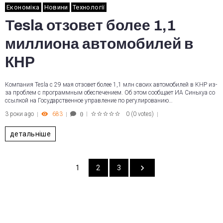
Економіка
Новини
Технології
Tesla отзовет более 1,1
миллиона автомобилей в
КНР
Компания Tesla с 29 мая отзовет более 1,1 млн своих автомобилей в КНР из-
за проблем с программным обеспечением. Об этом сообщает ИА Синьхуа со
ссылкой на Государственное управление по регулированию…
3 роки ago
683
0
(
0 votes
)
0
1
2
3
4
5
детальніше
1
2
3