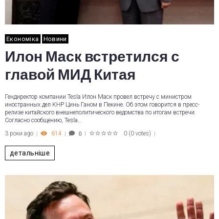
Економіка
Новини
Илон Маск встретился с
главой МИД Китая
Гендиректор компании Tesla Илон Маск провел встречу с министром
иностранных дел КНР Цинь Ганом в Пекине. Об этом говорится в пресс-
релизе китайского внешнеполитического ведомства по итогам встречи.
Согласно сообщению, Tesla…
3 роки ago
614
0
(
0 votes
)
0
1
2
3
4
5
детальніше