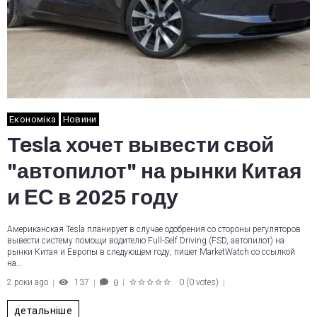
Економіка
Новини
Tesla хочет вывести свой
"автопилот" на рынки Китая
и ЕС в 2025 году
Американская Tesla планирует в случае одобрения со стороны регуляторов
вывести систему помощи водителю Full-Self Driving (FSD, автопилот) на
рынки Китая и Европы в следующем году, пишет MarketWatch со ссылкой
на…
2 роки ago
137
0
(
0 votes
)
0
1
2
3
4
5
детальніше