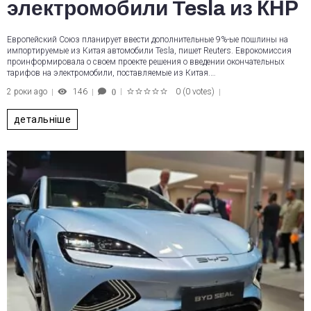
электромобили Tesla из КНР
Европейский Союз планирует ввести дополнительные 9%-ые пошлины на
импортируемые из Китая автомобили Tesla, пишет Reuters. Еврокомиссия
проинформировала о своем проекте решения о введении окончательных
тарифов на электромобили, поставляемые из Китая.…
2 роки ago
146
0
(
0 votes
)
0
1
2
3
4
5
детальніше