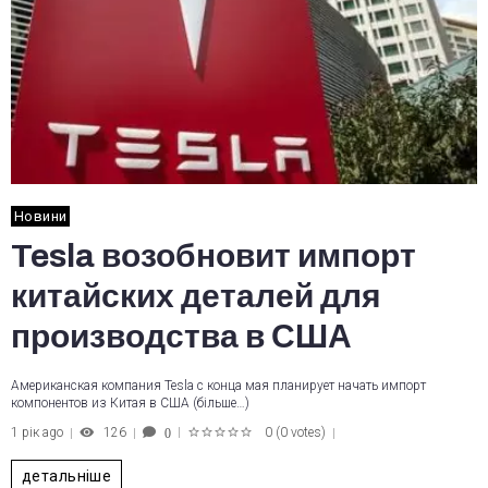
Новини
Tesla возобновит импорт
китайских деталей для
производства в США
Американская компания Tesla с конца мая планирует начать импорт
компонентов из Китая в США (більше…)
1 рік ago
126
0
(
0 votes
)
0
1
2
3
4
5
детальніше