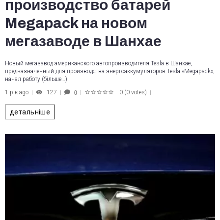
производство батарей
Megapack на новом
мегазаводе в Шанхае
Новый мегазавод американского автопроизводителя Tesla в Шанхае,
предназначенный для производства энергоаккумуляторов Tesla «Megapack»,
начал работу (більше…)
1 рік ago
127
0
(
0 votes
)
0
1
2
3
4
5
детальніше