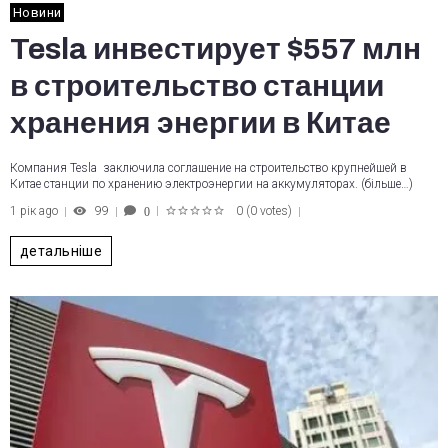
Новини
Tesla инвестирует $557 млн
в строительство станции
хранения энергии в Китае
Компания Tesla заключила соглашение на строительство крупнейшей в
Китае станции по хранению электроэнергии на аккумуляторах. (більше…)
1 рік ago
99
0
(
0 votes
)
0
1
2
3
4
5
детальніше