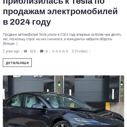
приблизилась к Tesla по
продажам электромобилей
в 2024 году
Продажи автомобилей Tesla упали в 2024 году впервые за более чем десять
лет, поскольку спрос на них снизился, а конкуренты набрали обороты
(більше…)
2 роки ago
326
0
(
0 votes
)
0
1
2
3
4
5
детальніше