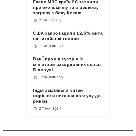
Глави МЗС країн ЄС заявили
про економічну та військову
загрозу з боку Китаю
2 тижні ago
США запровадили 12,5% мита
на китайські товари
1 тиждень ago
Ван Ї провів зустріч із
міністром закордонних справ
Білорусі
1 тиждень ago
Індія закликала Китай
вирішити питання доступу до
ринків
2 тижні ago