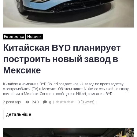
Економіка
Новини
Китайская BYD планирует
построить новый завод в
Мексике
Китайская компания BYD Co Ltd создаст новый завод по производству
электромобилей (EV) в Мексике. Об этом пишет Nikkei со ссылкой на главу
компании в Мексике. Согласно сообщению Nikkei, компания BYD…
2 роки ago
240
0
(
0 votes
)
0
1
2
3
4
5
детальніше