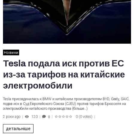
Новини
Tesla подала иск против ЕС
из-за тарифов на китайские
электромобили
Tesla присоединилась к BMW и китайским производителям BYD, Geely, SAIC,
подав иск в Суд Европейского Союза (CJEU) против тарифов Брюсселя на
электромобили китайского производства (більше…)
2 роки ago
120
0
(
0 votes
)
0
1
2
3
4
5
детальніше