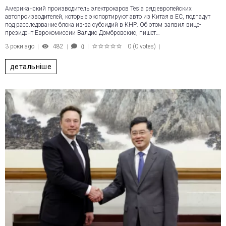
Американский производитель электрокаров Tesla ряд европейских
автопроизводителей, которые экспортируют авто из Китая в ЕС, подпадут
под расследование блока из-за субсидий в КНР. Об этом заявил вице-
президент Еврокомиссии Валдис Домбровскис, пишет…
3 роки ago
482
0
(
0 votes
)
0
1
2
3
4
5
детальніше