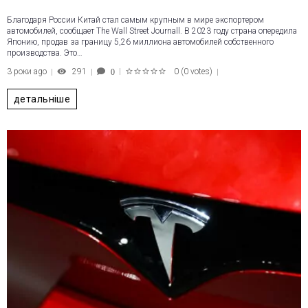
Благодаря России Китай стал самым крупным в мире экспортером
автомобилей, сообщает The Wall Street Journall. В 2023 году страна опередила
Японию, продав за границу 5,26 миллиона автомобилей собственного
производства. Это…
3 роки ago
291
0
(
0 votes
)
0
1
2
3
4
5
детальніше