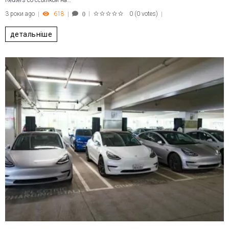
Reuters со ссылкой на…
3 роки ago
618
0
(
0 votes
)
0
1
2
3
4
5
детальніше