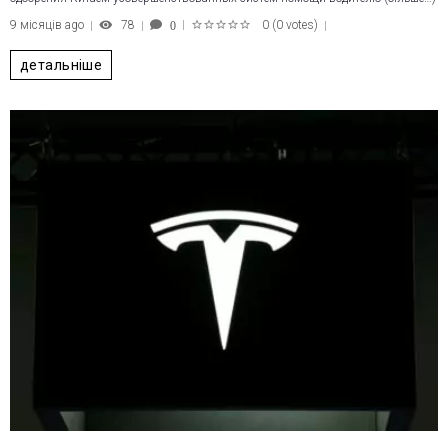
9 місяців ago
78
0
(
0 votes
)
0
1
2
3
4
5
детальніше