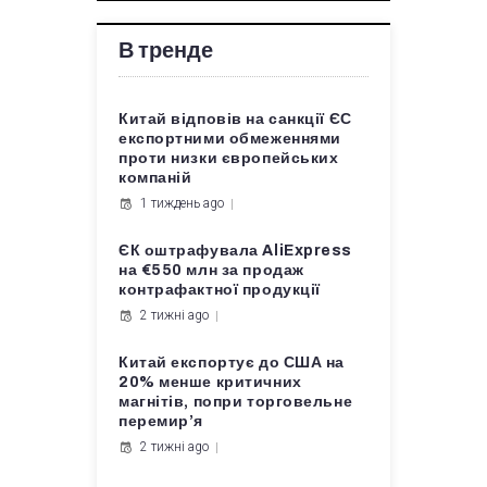
В тренде
Китай відповів на санкції ЄС
експортними обмеженнями
проти низки європейських
компаній
1 тиждень ago
ЄК оштрафувала AliExpress
на €550 млн за продаж
контрафактної продукції
2 тижні ago
Китай експортує до США на
20% менше критичних
магнітів, попри торговельне
перемир’я
2 тижні ago