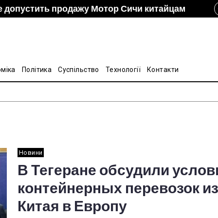
е допустить продажу Мотор Сичи китайцам
izon и DCH Group подали новую заявку в АМКУ о
ание украинско-китайской Подкомиссии по
лину на стальные трубы из Китая
оміка
Політика
Суспільство
Технології
Контакти
Новини
В Тегеране обсудили услов
контейнерных перевозок и
Китая в Европу