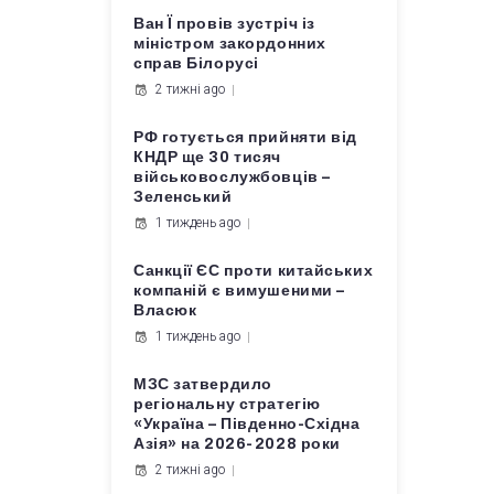
Ван Ї провів зустріч із
міністром закордонних
справ Білорусі
2 тижні ago
РФ готується прийняти від
КНДР ще 30 тисяч
військовослужбовців –
Зеленський
1 тиждень ago
Санкції ЄС проти китайських
компаній є вимушеними –
Власюк
1 тиждень ago
МЗС затвердило
регіональну стратегію
«Україна – Південно-Східна
Азія» на 2026-2028 роки
2 тижні ago