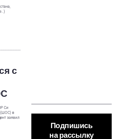
стана,
е…)
ся с
ОС
НР Си
 (ШОС) в
дент заявил
Подпишись
на рассылку