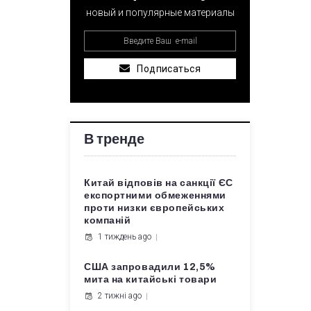
новый и популярные материалы
Подписаться
В тренде
Китай відповів на санкції ЄС
експортними обмеженнями
проти низки європейських
компаній
1 тиждень ago
США запровадили 12,5%
мита на китайські товари
2 тижні ago