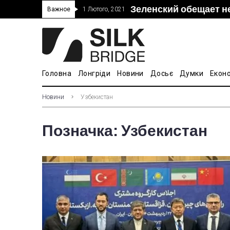
Зеленский обещает н
“Дочка” Beijing Skyr
Прошло 5-тое засед
В Украине ввели пош
Важное
1 Лютого, 2021
покупке “Мотор Сич”
вопросам культуры
Головна
Лонгріди
Новини
Досьє
Думки
Екон
Новини
Узбекистан
Позначка:
Узбекистан