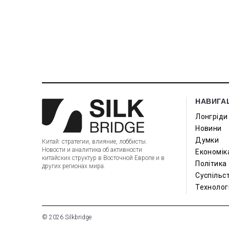
НАВИГА
Лонгріди
Новини
Думки
Китай: стратегии, влияние, лоббисты.
Новости и аналитика об активности
Економік
китайских структур в Восточной Европе и в
Політика
других регионах мира.
Суспільс
Технологі
© 2026 Silkbridge