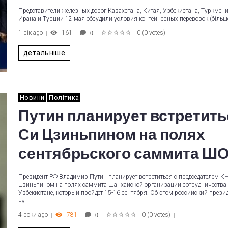
Представители железных дорог Казахстана, Китая, Узбекистана, Туркмени
Ирана и Турции 12 мая обсудили условия контейнерных перевозок (більш
1 рік ago
161
0
(
0 votes
)
0
1
2
3
4
5
детальніше
Новини
Політика
Путин планирует встретить
Си Цзиньпином на полях
сентябрьского саммита Ш
Президент РФ Владимир Путин планирует встретиться с председателем К
Цзиньпином на полях саммита Шанхайской организации сотрудничества
Узбекистане, который пройдет 15-16 сентября. Об этом российский прези
на…
4 роки ago
781
0
(
0 votes
)
0
1
2
3
4
5