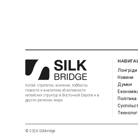
НАВИГА
Лонгріди
Новини
Думки
Китай: стратегии, влияние, лоббисты.
Новости и аналитика об активности
Економік
китайских структур в Восточной Европе и в
Політика
других регионах мира.
Суспільс
Технологі
© 2026 Silkbridge