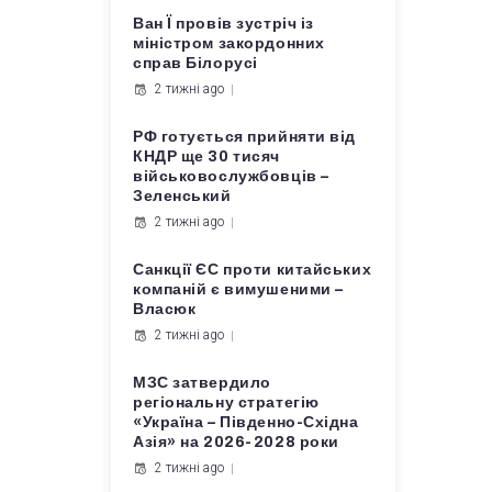
Ван Ї провів зустріч із
міністром закордонних
справ Білорусі
2 тижні ago
РФ готується прийняти від
КНДР ще 30 тисяч
військовослужбовців –
Зеленський
2 тижні ago
Санкції ЄС проти китайських
компаній є вимушеними –
Власюк
2 тижні ago
МЗС затвердило
регіональну стратегію
«Україна – Південно-Східна
Азія» на 2026-2028 роки
2 тижні ago