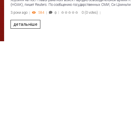
Хоубиня на пост главы ракетных войск Народно-освободительной армии К
(НОАК), пишет Reuters. По сообщению государственных СМИ, Си Цзиньпи
3 роки ago
584
0
(
0 votes
)
0
1
2
3
4
5
детальніше