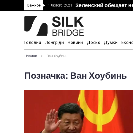
Зеленский обещает н
“Дочка” Beijing Skyr
Прошло 5-тое засед
В Украине ввели пош
Важное
1 Лютого, 2021
покупке “Мотор Сич”
вопросам культуры
Головна
Лонгріди
Новини
Досьє
Думки
Екон
Новини
Ван Хоубинь
Позначка:
Ван Хоубинь