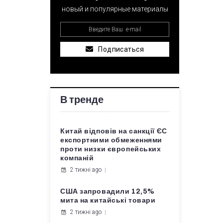
новый и популярные материалы
Подписаться
В тренде
Китай відповів на санкції ЄС
експортними обмеженнями
проти низки європейських
компаній
2 тижні ago
США запровадили 12,5%
мита на китайські товари
2 тижні ago