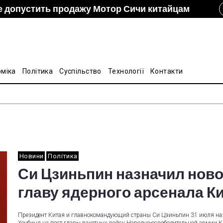
е допустить продажу Мотор Сичи китайцам
izon и DCH Group подали новую заявку в АМКУ о
ание украинско-китайской Подкомиссии по
лину на стальные трубы из Китая
оміка
Політика
Суспільство
Технології
Контакти
Новини
Політика
Си Цзиньпин назначил ново
главу ядерного арсенала К
Президент Китая и главнокомандующий страны Си Цзиньпин 31 июля на