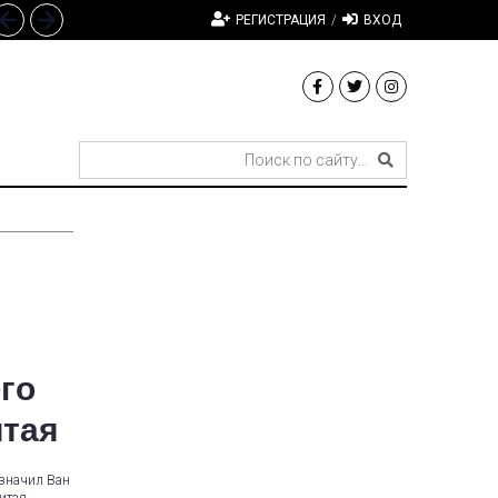
РЕГИСТРАЦИЯ
/
ВХОД
го
итая
значил Ван