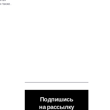
итая
н также…
Подпишись
на рассылку