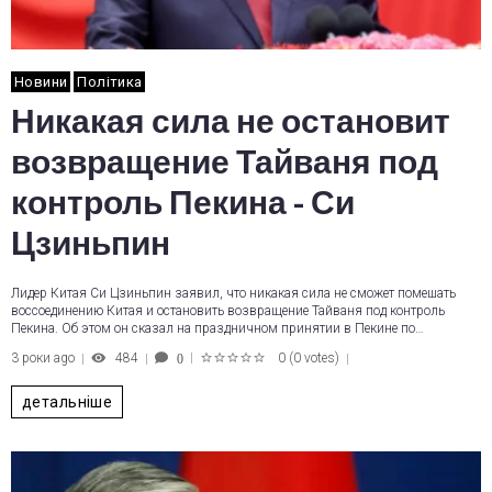
Новини
Політика
Никакая сила не остановит
возвращение Тайваня под
контроль Пекина - Си
Цзиньпин
Лидер Китая Си Цзиньпин заявил, что никакая сила не сможет помешать
воссоединению Китая и остановить возвращение Тайваня под контроль
Пекина. Об этом он сказал на праздничном принятии в Пекине по…
3 роки ago
484
0
(
0 votes
)
0
1
2
3
4
5
детальніше