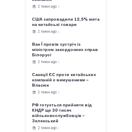
2 тижні ago
США запровадили 12,5% мита
на китайські товари
2 тижні ago
Ван Ї провів зустріч із
міністром закордонних справ
Білорусі
2 тижні ago
Санкції ЄС проти китайських
компаній є вимушеними –
Власюк
2 тижні ago
РФ готується прийняти від
КНДР ще 30 тисяч
військовослужбовців –
Зеленський
2 тижні ago