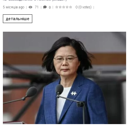
5 місяців ago
71
0
(
0 votes
)
0
1
2
3
4
5
детальніше