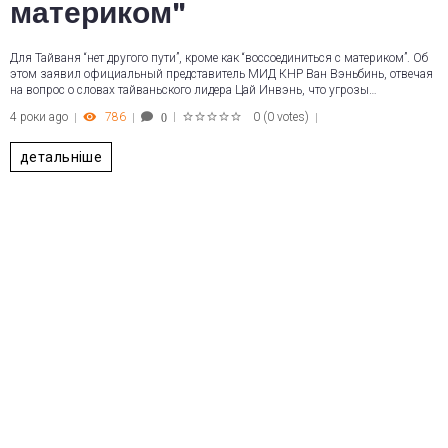
материком"
Для Тайваня “нет другого пути”, кроме как “воссоединиться с материком”. Об
этом заявил официальный представитель МИД КНР Ван Вэньбинь, отвечая
на вопрос о словах тайваньского лидера Цай Инвэнь, что угрозы…
4 роки ago
786
0
(
0 votes
)
0
1
2
3
4
5
детальніше