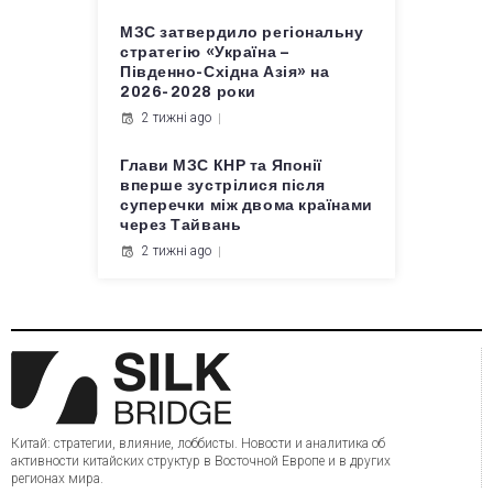
МЗС затвердило регіональну
стратегію «Україна –
Південно-Східна Азія» на
2026-2028 роки
2 тижні ago
Глави МЗС КНР та Японії
вперше зустрілися після
суперечки між двома країнами
через Тайвань
2 тижні ago
Китай: стратегии, влияние, лоббисты. Новости и аналитика об
активности китайских структур в Восточной Европе и в других
регионах мира.