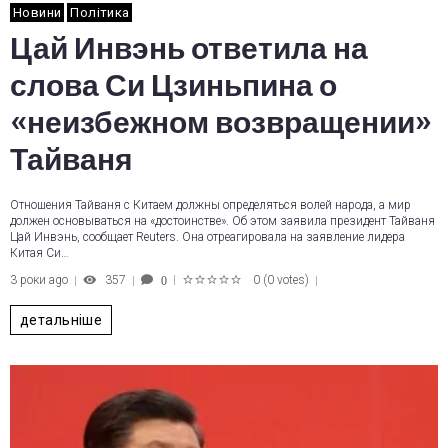
Новини
Політика
Цай Инвэнь ответила на
слова Си Цзиньпина о
«неизбежном возвращении»
Тайваня
Отношения Тайваня с Китаем должны определяться волей народа, а мир
должен основываться на «достоинстве». Об этом заявила президент Тайваня
Цай Инвэнь, сообщает Reuters. Она отреагировала на заявление лидера
Китая Си…
3 роки ago
357
0
(
0 votes
)
0
1
2
3
4
5
детальніше