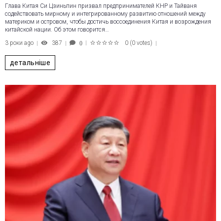
Глава Китая Си Цзиньпин призвал предпринимателей КНР и Тайваня
содействовать мирному и интегрированному развитию отношений между
материком и островом, чтобы достичь воссоединения Китая и возрождения
китайской нации. Об этом говорится…
3 роки ago
387
0
(
0 votes
)
0
1
2
3
4
5
детальніше