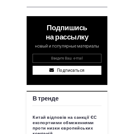
Подпишись
на рассылку
новый и популярные материалы
Подписаться
В тренде
Китай відповів на санкції ЄС
експортними обмеженнями
проти низки європейських
компаній