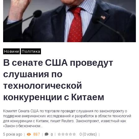
Новини
Політика
В сенате США проведут
слушания по
технологической
конкуренции с Китаем
Комитет Сената США по торговле проведет слушания по законопроекту о
поддержке американских исследований и разработок в области технологий
для конкуренции с Китаем, пишет Reuters. Законопроект, известный как
«Закон о бесконечном…
5 років ago
887
0
(
0 votes
)
0
1
2
3
4
5