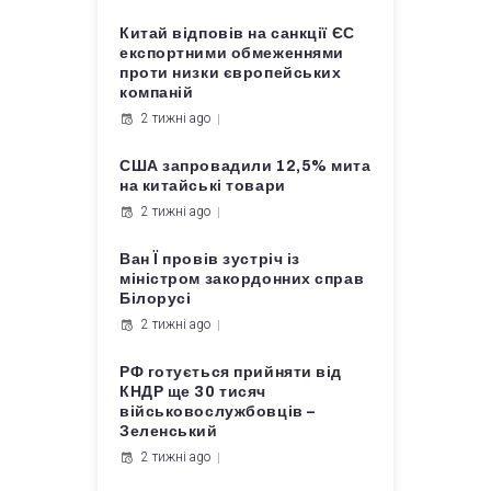
Китай відповів на санкції ЄС
експортними обмеженнями
проти низки європейських
компаній
2 тижні ago
США запровадили 12,5% мита
на китайські товари
2 тижні ago
Ван Ї провів зустріч із
міністром закордонних справ
Білорусі
2 тижні ago
РФ готується прийняти від
КНДР ще 30 тисяч
військовослужбовців –
Зеленський
2 тижні ago