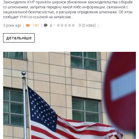
Законодатели КНР приняли широкое обновление законодательства о борьбе
со шпионажем, запретив передачу какой-либо информации, связанной с
национальной безопасностью, и расширив определение шпионажа. Об этом
сообщает УНН со ссылкой на китайские…
3 роки ago
741
0
(
0 votes
)
0
1
2
3
4
5
детальніше