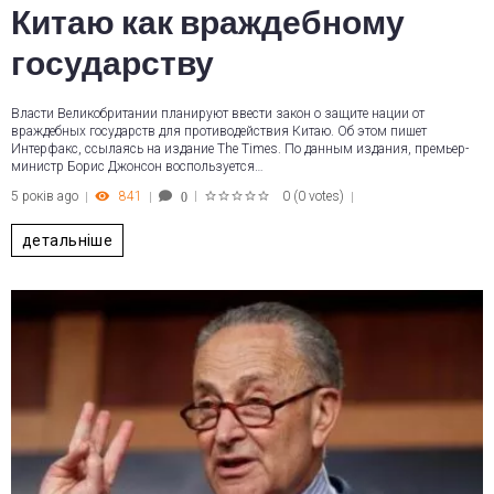
Китаю как враждебному
государству
Власти Великобритании планируют ввести закон о защите нации от
враждебных государств для противодействия Китаю. Об этом пишет
Интерфакс, ссылаясь на издание The Times. По данным издания, премьер-
министр Борис Джонсон воспользуется…
5 років ago
841
0
(
0 votes
)
0
1
2
3
4
5
детальніше