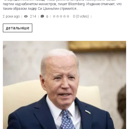
партии над кабинетом министров, пишет Bloomberg. Издание отмечает, что
таким образом лидер Си Цзиньпин стремится…
2 роки ago
214
0
(
0 votes
)
0
1
2
3
4
5
детальніше