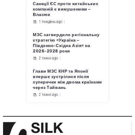
Санкції ЄС проти китайських
компаній є вимушеними –
Власюк
1 тиждень ago
МЗС затвердило регіональну
стратегію «Україна –
Південно-Східна Азія» на
2026-2028 роки
2 тижні ago
Глави МЗС КНР та Японії
вперше зустрілися після
суперечки між двома країнами
через Тайвань
2 тижні ago