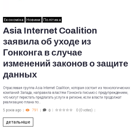
Економіка
Новини
Політика
Asia Internet Coalition
заявила об уходе из
Гонконга в случае
изменений законов о защите
данных
Отраслевая группа Asia Internet Coalition, которая состоит из технологических
компаний Запада, направила властям Гонконга письмо с предупреждением,
что могут перестать предлагать услуги в регионе, если власти продолжат
реализацию плана по…
5 років ago
791
0
(
0 votes
)
0
1
2
3
4
5
детальніше