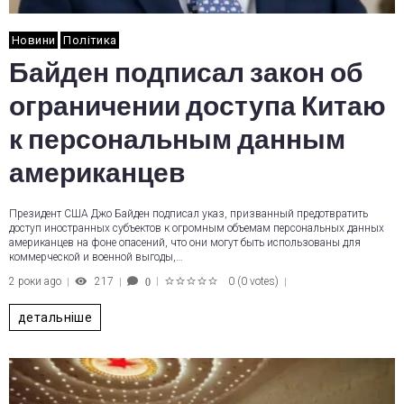
Новини
Політика
Байден подписал закон об
ограничении доступа Китаю
к персональным данным
американцев
Президент США Джо Байден подписал указ, призванный предотвратить
доступ иностранных субъектов к огромным объемам персональных данных
американцев на фоне опасений, что они могут быть использованы для
коммерческой и военной выгоды,…
2 роки ago
217
0
(
0 votes
)
0
1
2
3
4
5
детальніше