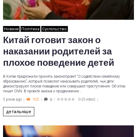
Новини
Політика
Суспільство
Китай готовит закон о
наказании родителей за
плохое поведение детей
В Китае предложили принять законопроект “О содействии семейному
образованию”, который позволит наказывать родителей, чьи дети
демонстрируют плохое поведение или совершают преступления. Об этом
пишет CNN. В проекте закона о продвижении…
5 років ago
902
0
(
0 votes
)
0
1
2
3
4
5
детальніше