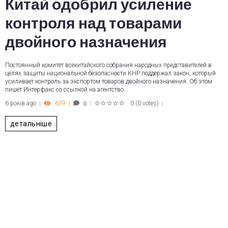
Китай одобрил усиление
контроля над товарами
двойного назначения
Постоянный комитет всекитайского собрания народных представителей в
целях защиты национальной безопасности КНР поддержал закон, который
усиливает контроль за экспортом товаров двойного назначения. Об этом
пишет Интерфакс со ссылкой на агентство…
6 років ago
679
0
(
0 votes
)
0
1
2
3
4
5
детальніше