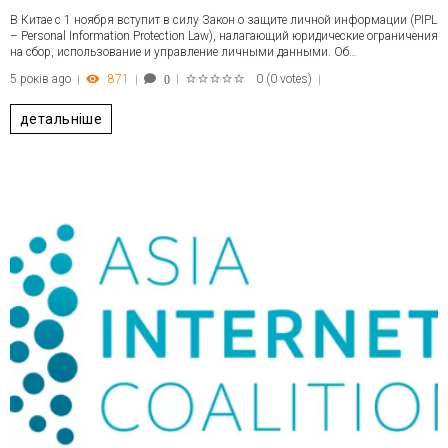
В Китае с 1 ноября вступит в силу Закон о защите личной информации (PIPL
– Personal Information Protection Law), налагающий юридические ограничения
на сбор, использование и управление личными данными. Об…
5 років ago
871
0
(
0 votes
)
0
1
2
3
4
5
детальніше