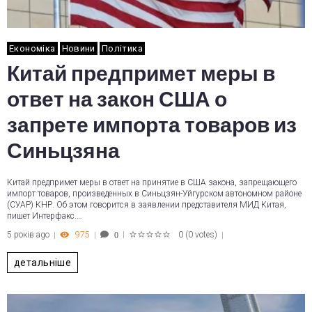
Економіка
Новини
Політика
Китай предпримет меры в
ответ на закон США о
запрете импорта товаров из
Синьцзяна
Китай предпримет меры в ответ на принятие в США закона, запрещающего
импорт товаров, произведенных в Синьцзян-Уйгурском автономном районе
(СУАР) КНР. Об этом говорится в заявлении представителя МИД Китая,
пишет Интерфакс.…
5 років ago
975
0
(
0 votes
)
0
1
2
3
4
5
детальніше