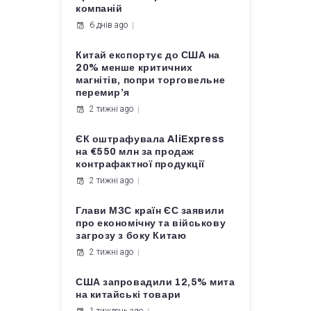
компаній
6 днів ago
Китай експортує до США на
20% менше критичних
магнітів, попри торговельне
перемир’я
2 тижні ago
ЄК оштрафувала AliExpress
на €550 млн за продаж
контрафактної продукції
2 тижні ago
Глави МЗС країн ЄС заявили
про економічну та військову
загрозу з боку Китаю
2 тижні ago
США запровадили 12,5% мита
на китайські товари