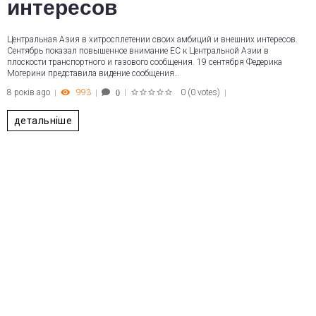
интересов
Центральная Азия в хитросплетении своих амбиций и внешних интересов.
Сентябрь показал повышенное внимание ЕС к Центральной Азии в
плоскости транспортного и газового сообщения. 19 сентября Федерика
Могерини представила видение сообщения…
8 років ago
993
0
(
0 votes
)
0
1
2
3
4
5
детальніше