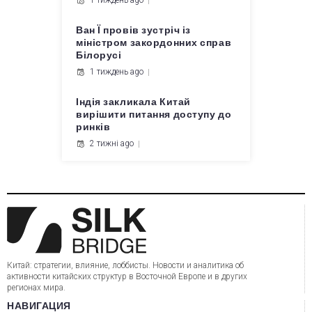
1 тиждень ago
Ван Ї провів зустріч із
міністром закордонних справ
Білорусі
1 тиждень ago
Індія закликала Китай
вирішити питання доступу до
ринків
2 тижні ago
Китай: стратегии, влияние, лоббисты. Новости и аналитика об
активности китайских структур в Восточной Европе и в других
регионах мира.
НАВИГАЦИЯ