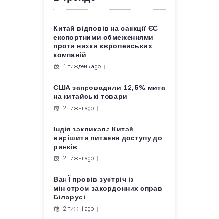
Китай відповів на санкції ЄС
експортними обмеженнями
проти низки європейських
компаній
1 тиждень ago
США запровадили 12,5% мита
на китайські товари
2 тижні ago
Індія закликала Китай
вирішити питання доступу до
ринків
2 тижні ago
Ван Ї провів зустріч із
міністром закордонних справ
Білорусі
2 тижні ago