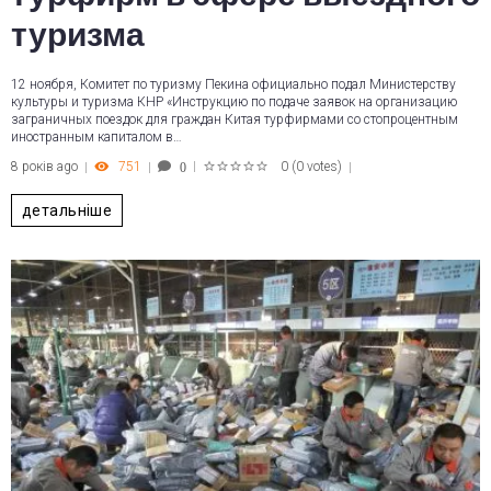
туризма
12 ноября, Комитет по туризму Пекина официально подал Министерству
культуры и туризма КНР «Инструкцию по подаче заявок на организацию
заграничных поездок для граждан Китая турфирмами со стопроцентным
иностранным капиталом в…
8 років ago
751
0
(
0 votes
)
0
1
2
3
4
5
детальніше