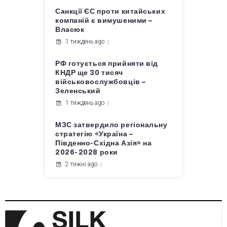
Санкції ЄС проти китайських
компаній є вимушеними –
Власюк
1 тиждень ago
РФ готується прийняти від
КНДР ще 30 тисяч
військовослужбовців –
Зеленський
1 тиждень ago
МЗС затвердило регіональну
стратегію «Україна –
Південно-Східна Азія» на
2026-2028 роки
2 тижні ago