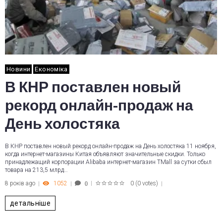
Новини
Економіка
В КНР поставлен новый
рекорд онлайн-продаж на
День холостяка
В КНР поставлен новый рекорд онлайн-продаж на День холостяка 11 ноября,
когда интернет-магазины Китая объявляют значительные скидки. Только
принадлежащий корпорации Alibaba интернет-магазин TMall за сутки сбыл
товара на 213,5 млрд…
8 років ago
1052
0
(
0 votes
)
0
1
2
3
4
5
детальніше