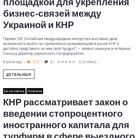
площадкой для укрепления
бизнес-связей между
Украиной и КНР
Первая CIIE (Китайская международная импортная выставка) дала
возможность выйти на стремительно развивающийся рынок КНР и
достойно представить на нем свой продукт”, – заявил накануне в интервью
Синьхуа директор украинского госпредприятия…
8 років ago
872
0
(
0 votes
)
0
1
2
3
4
5
детальніше
Економіка
Новини
КНР рассматривает закон о
введении стопроцентного
иностранного капитала для
турфирм в сфере выездного