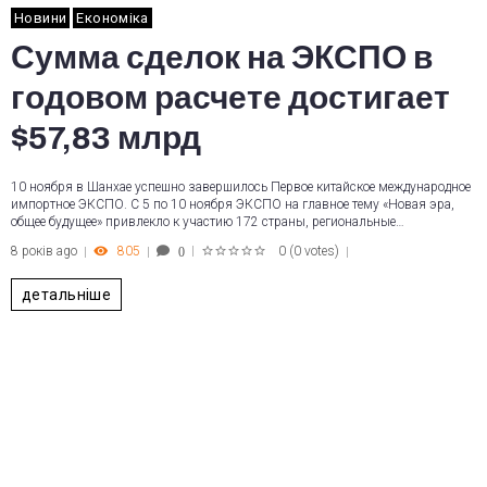
Новини
Економіка
Сумма сделок на ЭКСПО в
годовом расчете достигает
$57,83 млрд
10 ноября в Шанхае успешно завершилось Первое китайское международное
импортное ЭКСПО. С 5 по 10 ноября ЭКСПО на главное тему «Новая эра,
общее будущее» привлекло к участию 172 страны, региональные…
8 років ago
805
0
(
0 votes
)
0
1
2
3
4
5
детальніше