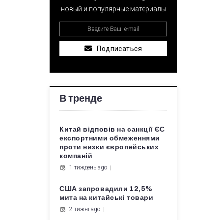
новый и популярные материалы
Подписаться
В тренде
Китай відповів на санкції ЄС
експортними обмеженнями
проти низки європейських
компаній
1 тиждень ago
США запровадили 12,5%
мита на китайські товари
2 тижні ago