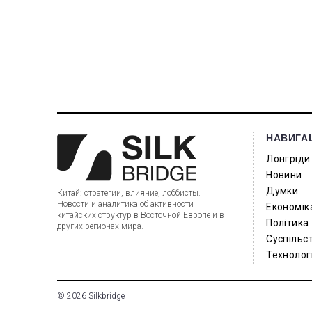
НАВИГА
Лонгріди
Новини
Думки
Китай: стратегии, влияние, лоббисты.
Новости и аналитика об активности
Економік
китайских структур в Восточной Европе и в
Політика
других регионах мира.
Суспільс
Технологі
© 2026 Silkbridge