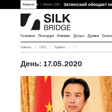
Зеленский обещает н
“Дочка” Beijing Skyr
Прошло 5-тое засед
В Украине ввели пош
Важное
1 Лютого, 2021
покупке “Мотор Сич”
вопросам культуры
Головна
Лонгріди
Новини
Досьє
Думки
Екон
Новини
2020
Травень
17
День:
17.05.2020