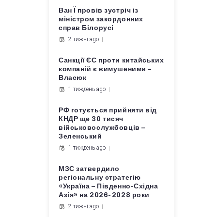
Ван Ї провів зустріч із
міністром закордонних
справ Білорусі
2 тижні ago
Санкції ЄС проти китайських
компаній є вимушеними –
Власюк
1 тиждень ago
РФ готується прийняти від
КНДР ще 30 тисяч
військовослужбовців –
Зеленський
1 тиждень ago
МЗС затвердило
регіональну стратегію
«Україна – Південно-Східна
Азія» на 2026-2028 роки
2 тижні ago