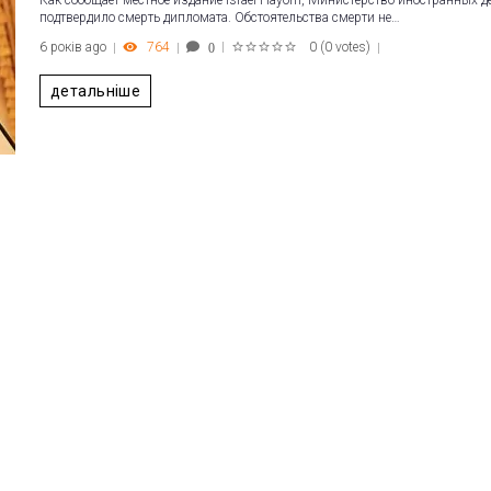
Как сообщает местное издание Israel Hayom, Министерство иностранных 
подтвердило смерть дипломата. Обстоятельства смерти не…
6 років ago
764
0
(
0 votes
)
0
1
2
3
4
5
детальніше