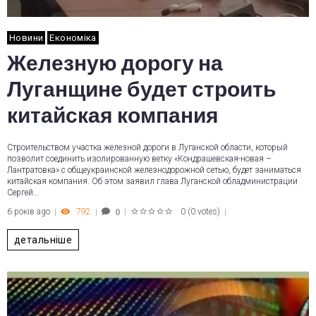
Новини
Економіка
Железную дорогу на
Луганщине будет строить
китайская компания
Строительством участка железной дороги в Луганской области, который
позволит соединить изолированную ветку «Кондрашевская-новая –
Лантратовка» с общеукраинской железнодорожной сетью, будет заниматься
китайская компания. Об этом заявил глава Луганской обладминистрации
Сергей…
6 років ago
792
0
(
0 votes
)
0
1
2
3
4
5
детальніше