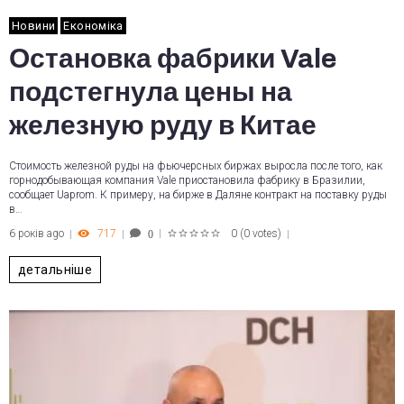
Новини
Економіка
Остановка фабрики Vale
подстегнула цены на
железную руду в Китае
Стоимость железной руды на фьючерсных биржах выросла после того, как
горнодобывающая компания Vale приостановила фабрику в Бразилии,
сообщает Uaprom. К примеру, на бирже в Даляне контракт на поставку руды
в…
6 років ago
717
0
(
0 votes
)
0
1
2
3
4
5
детальніше