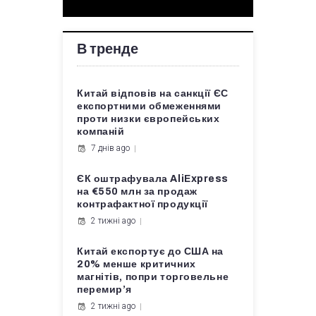
В тренде
Китай відповів на санкції ЄС
експортними обмеженнями
проти низки європейських
компаній
7 днів ago
ЄК оштрафувала AliExpress
на €550 млн за продаж
контрафактної продукції
2 тижні ago
Китай експортує до США на
20% менше критичних
магнітів, попри торговельне
перемир’я
2 тижні ago