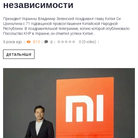
независимости
Президент Украины Владимир Зеленский поздравил главу Китая Си
Цзиньпина с 71 годовщиной провозглашения Китайской Народной
Республики. В поздравительной телеграмме, копию которой опубликовало
Посольство КНР в Украине, он отметил успехи Китая…
6 років ago
810
0
(
0 votes
)
0
1
2
3
4
5
детальніше