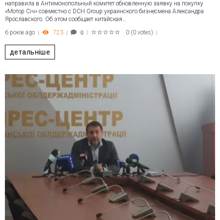
направила в Антимонопольный комитет обновленную заявку на покупку
«Мотор Січ» совместно с DCH Group украинского бизнесмена Александра
Ярославского. Об этом сообщает китайская…
6 років ago
723
0
(
0 votes
)
0
1
2
3
4
5
детальніше