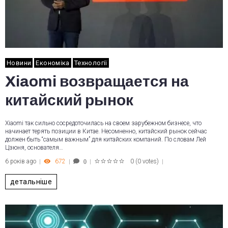
Новини
Економіка
Технології
Xiaomi возвращается на
китайский рынок
Xiaomi так сильно сосредоточилась на своем зарубежном бизнесе, что
начинает терять позиции в Китае. Несомненно, китайский рынок сейчас
должен быть “самым важным” для китайских компаний. По словам Лей
Цзюня, основателя…
6 років ago
672
0
(
0 votes
)
0
1
2
3
4
5
детальніше