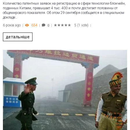
Количество патентных заявок на регистрацию в сфере технологии блокчейн,
поданных Китаем, превышает 4 тыс. 400 и почти достигает половины от
общемирового показателя. Об этом 29 сентября сообщается в специальном
докладе…
6 років ago
654
5
(
1 vote
)
0
1
2
3
4
5
детальніше