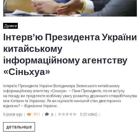
Думки
Інтерв’ю Президента України
китайському
інформаційному агентству
«Сіньхуа»
Інтерв’ю Президента України Володимира Зеленського китайському
інформаційному агентству «Сіньхуа». – Пане Президенте, після вступу
на посаду ви приділяєте особливу увагу розвитку дружнього співробітництва
між Китаєм та Україною. Як ви оцінюєте нинішній стан двосторонніх
відносин? – Відносини України…
6 років ago
911
0
(
0 votes
)
0
1
2
3
4
5
детальніше