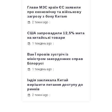
Глави МЗС країн ЄС заявили
про економічну та військову
загрозу з боку Китаю
2 тижні ago
США запровадили 12,5% мита
на китайські товари
1 тиждень ago
Ван Ї провів зустріч із
міністром закордонних справ
Білорусі
1 тиждень ago
Індія закликала Китай
вирішити питання доступу до
ринків
2 тижні ago