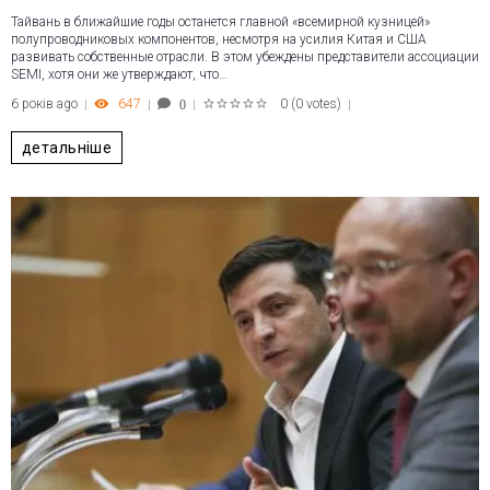
Тайвань в ближайшие годы останется главной «всемирной кузницей»
полупроводниковых компонентов, несмотря на усилия Китая и США
развивать собственные отрасли. В этом убеждены представители ассоциации
SEMI, хотя они же утверждают, что…
6 років ago
647
0
(
0 votes
)
0
1
2
3
4
5
детальніше