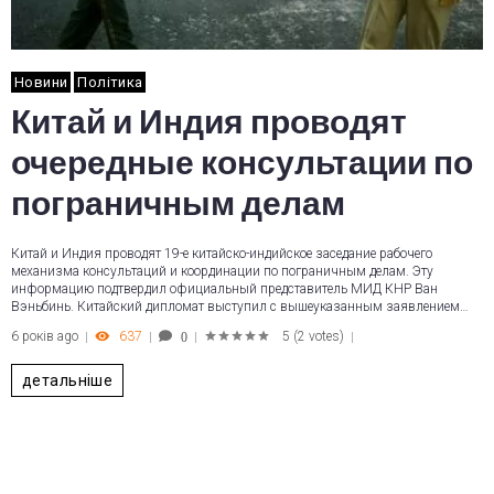
Новини
Політика
Китай и Индия проводят
очередные консультации по
пограничным делам
Китай и Индия проводят 19-е китайско-индийское заседание рабочего
механизма консультаций и координации по пограничным делам. Эту
информацию подтвердил официальный представитель МИД КНР Ван
Вэньбинь. Китайский дипломат выступил с вышеуказанным заявлением…
6 років ago
637
5
(
2 votes
)
0
1
2
3
4
5
детальніше