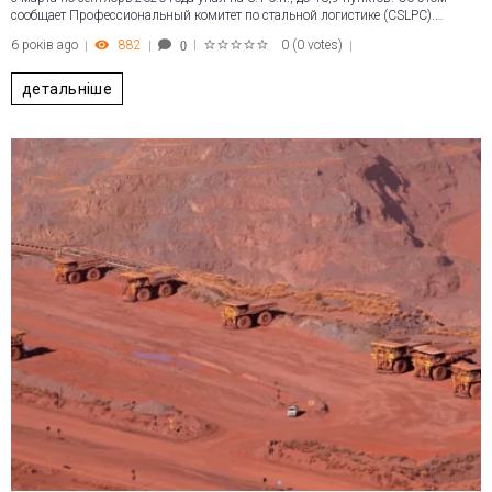
сообщает Профессиональный комитет по стальной логистике (CSLPC).…
6 років ago
882
0
(
0 votes
)
0
1
2
3
4
5
детальніше