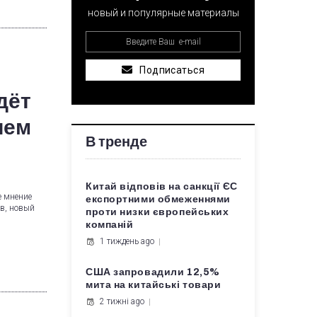
новый и популярные материалы
Подписаться
дёт
ием
В тренде
Китай відповів на санкції ЄС
е мнение
експортними обмеженнями
в, новый
проти низки європейських
компаній
1 тиждень ago
США запровадили 12,5%
мита на китайські товари
2 тижні ago