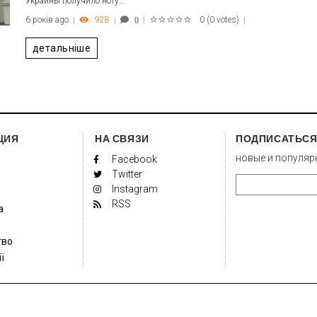
Украины получило ноту…
6 років ago
928
0
(
0 votes
)
0
1
2
3
4
5
детальніше
ЦИЯ
НА СВЯЗИ
ПОДПИСАТЬСЯ
новые и популяр
Facebook
Twitter
Instagram
RSS
а
тво
ї