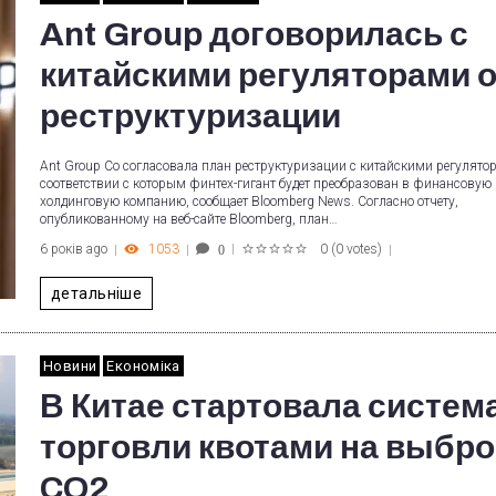
Ant Group договорилась с
китайскими регуляторами 
реструктуризации
Ant Group Co согласовала план реструктуризации с китайскими регулято
соответствии с которым финтех-гигант будет преобразован в финансовую
холдинговую компанию, сообщает Bloomberg News. Согласно отчету,
опубликованному на веб-сайте Bloomberg, план…
6 років ago
1053
0
(
0 votes
)
0
1
2
3
4
5
детальніше
Новини
Економіка
В Китае стартовала систем
торговли квотами на выбр
CO2