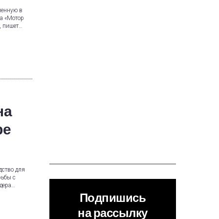
ленную в
да «Мотор
, пишет…
на
ре
дство для
рьбы с
идера…
Подпишись
на рассылку