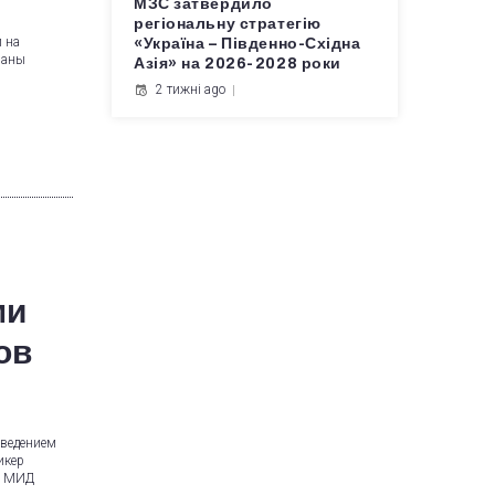
МЗС затвердило
регіональну стратегію
и на
«Україна – Південно-Східна
заны
Азія» на 2026-2028 роки
2 тижні ago
ми
ов
введением
икер
о, МИД