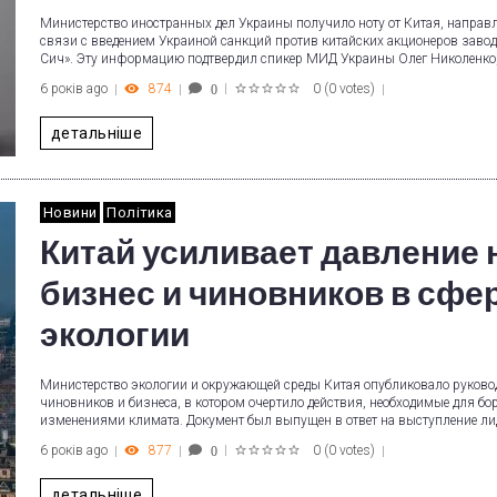
Министерство иностранных дел Украины получило ноту от Китая, направ
связи с введением Украиной санкций против китайских акционеров заво
Сич». Эту информацию подтвердил спикер МИД Украины Олег Николенко
6 років ago
874
0
(
0 votes
)
0
1
2
3
4
5
детальніше
Новини
Політика
Китай усиливает давление 
бизнес и чиновников в сфе
экологии
Министерство экологии и окружающей среды Китая опубликовало руково
чиновников и бизнеса, в котором очертило действия, необходимые для бо
изменениями климата. Документ был выпущен в ответ на выступление л
6 років ago
877
0
(
0 votes
)
0
1
2
3
4
5
детальніше