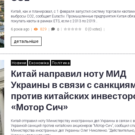
Китай, как и планировал, с 1 февраля запустил систему торговли квотам
выбросы CO2, сообщает Euractiv. Промышленные предприятия Китая обя
покупать квоты в рамках ETS, если с 2013 по 2019…
6 років ago
829
0
(
0 votes
)
0
1
2
3
4
5
детальніше
Новини
Економіка
Політика
Китай направил ноту МИД
Украины в связи с санкция
против китайских инвестор
«Мотор Сич»
Китай отправил ноту Министерству иностранных дел Украины в связи с 
Украиной санкций против китайских акционеров “Мотор-Сич”, сообщил сп
Министерства иностранных дел Украины Олег Николенко. “Действительн