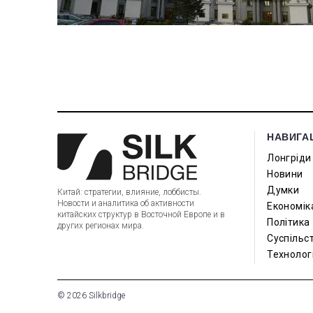
НАВИГА
Лонгріди
Новини
Думки
Китай: стратегии, влияние, лоббисты.
Новости и аналитика об активности
Економік
китайских структур в Восточной Европе и в
Політика
других регионах мира.
Суспільс
Технологі
© 2026 Silkbridge