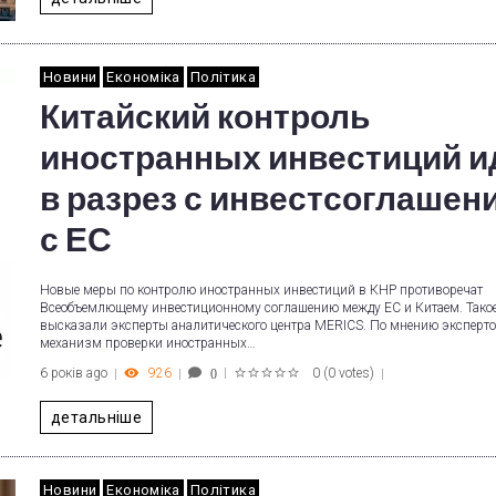
Новини
Економіка
Політика
Китайский контроль
иностранных инвестиций и
в разрез с инвестсоглашен
с ЕС
Новые меры по контролю иностранных инвестиций в КНР противоречат
Всеобъемлющему инвестиционному соглашению между ЕС и Китаем. Тако
высказали эксперты аналитического центра MERICS. По мнению эксперто
механизм проверки иностранных…
6 років ago
926
0
(
0 votes
)
0
1
2
3
4
5
детальніше
Новини
Економіка
Політика