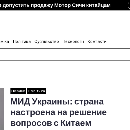
е допустить продажу Мотор Сичи китайцам
izon и DCH Group подали новую заявку в АМКУ о
ание украинско-китайской Подкомиссии по
лину на стальные трубы из Китая
оміка
Політика
Суспільство
Технології
Контакти
Новини
Політика
МИД Украины: страна
настроена на решение
вопросов с Китаем