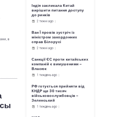
Індія закликала Китай
вирішити питання доступу
до ринків
о
2 тижні ago
Ван Ї провів зустріч із
міністром закордонних
рами, в
справ Білорусі
2 тижні ago
Санкції ЄС проти китайських
компаній є вимушеними –
Власюк
1 тиждень ago
РФ готується прийняти від
КНДР ще 30 тисяч
а
військовослужбовців –
Зеленський
осы
1 тиждень ago