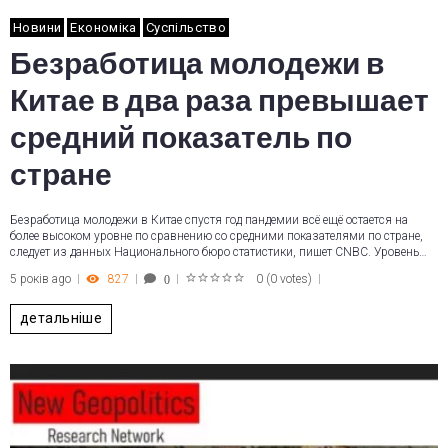
Новини
Економіка
Суспільство
Безработица молодежи в
Китае в два раза превышает
средний показатель по
стране
Безработица молодежи в Китае спустя год пандемии всё ещё остается на
более высоком уровне по сравнению со средними показателями по стране,
следует из данных Национального бюро статистики, пишет CNBC. Уровень…
5 років ago
827
0
(
0 votes
)
0
1
2
3
4
5
детальніше