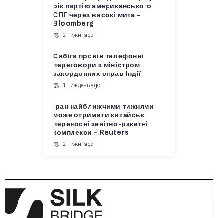
рік партію американського
СПГ через високі мита –
Bloomberg
2 тижні ago
Сибіга провів телефонні
переговори з міністром
закордонних справ Індії
1 тиждень ago
Іран найближчими тижнями
може отримати китайські
переносні зенітно-ракетні
комплекси – Reuters
2 тижні ago