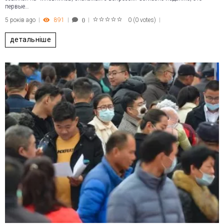
первые…
5 років ago
891
0
(
0 votes
)
0
1
2
3
4
5
детальніше