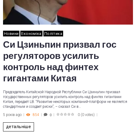
Новини
Економіка
Політика
Си Цзиньпин призвал гос
регуляторов усилить
контроль над финтех
гигантами Китая
Председатель Китайской Народной Республики Си Цзиньпин призвал
государственных регуляторов усилить контроль над финтех гигантами
Китая, передаёт LB. “Развитие некоторых компаний-платформ не является
стандартным и создает риски”, – сказал Си в…
5 років ago
854
0
(
0 votes
)
0
1
2
3
4
5
детальніше