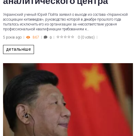
аналитического центра
Украинский ученый Юрий Пойта заявил о выходе из состава «Украинской
ассоциации китаеведов», руководство которой в декабре прошлого года
пыталось исключить его из организации за «несоответствие уровня
профессиональной квалификации требованиям к…
5 років ago
867
0
(
0 votes
)
0
1
2
3
4
5
детальніше