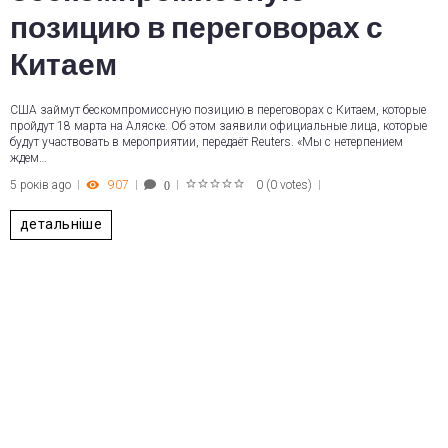
позицию в переговорах с
Китаем
США займут бескомпромиссную позицию в переговорах с Китаем, которые
пройдут 18 марта на Аляске. Об этом заявили официальные лица, которые
будут участвовать в мероприятии, передаёт Reuters. «Мы с нетерпением
ждем…
5 років ago
907
0
(
0 votes
)
0
1
2
3
4
5
детальніше