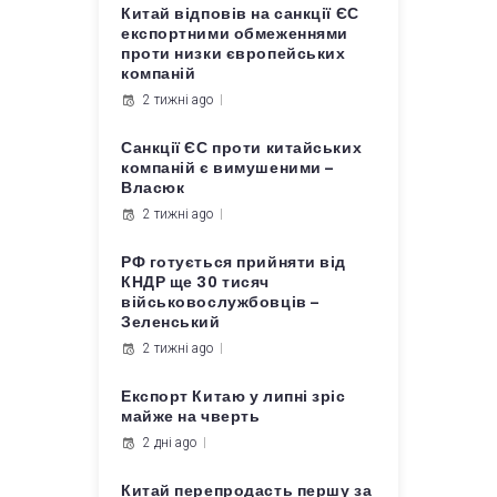
Китай відповів на санкції ЄС
експортними обмеженнями
проти низки європейських
компаній
2 тижні ago
Санкції ЄС проти китайських
компаній є вимушеними –
Власюк
2 тижні ago
РФ готується прийняти від
КНДР ще 30 тисяч
військовослужбовців –
Зеленський
2 тижні ago
Експорт Китаю у липні зріс
майже на чверть
2 дні ago
Китай перепродасть першу за