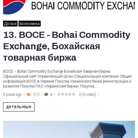
Досьє
Економіка
13. BOCE - Bohai Commodity
Exchange, Бохайская
товарная биржа
BOCE – Bohai Commodity Exchange Бохайская товарная биржа
Официальный сайт Управляющий орган Специализация компании Общая
информация BOCE в Украине Покупка Украинского банка реконструкции и
развития Покупка ПАО «Украинская биржа» Покупка…
5 років ago
970
0
(
0 votes
)
0
1
2
3
4
5
детальніше