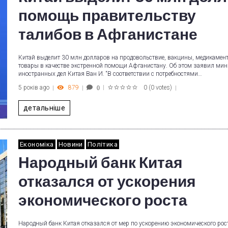
помощь правительству
талибов в Афганистане
Китай выделит 30 млн долларов на продовольствие, вакцины, медикамен
товары в качестве экстренной помощи Афганистану. Об этом заявил мин
иностранных дел Китая Ван И. “В соответствии с потребностями…
5 років ago
879
0
(
0 votes
)
0
1
2
3
4
5
детальніше
Економіка
Новини
Політика
Народный банк Китая
отказался от ускорения
экономического роста
Народный банк Китая отказался от мер по ускорению экономического рост