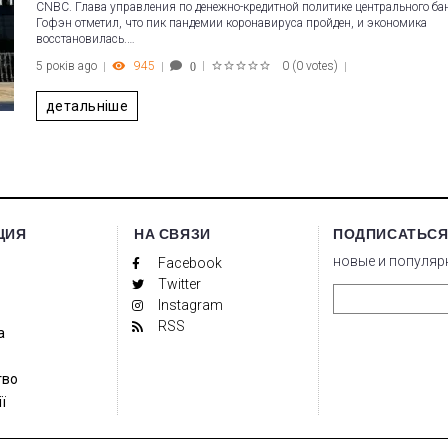
CNBC. Глава управления по денежно-кредитной политике центрального ба
Гофэн отметил, что пик пандемии коронавируса пройден, и экономика
восстановилась.…
5 років ago
945
0
(
0 votes
)
0
1
2
3
4
5
детальніше
ЦИЯ
НА СВЯЗИ
ПОДПИСАТЬСЯ
новые и популяр
Facebook
Twitter
Instagram
RSS
а
тво
ї