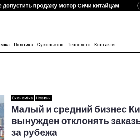
е допустить продажу Мотор Сичи китайцам
izon и DCH Group подали новую заявку в АМКУ о
ание украинско-китайской Подкомиссии по
лину на стальные трубы из Китая
оміка
Політика
Суспільство
Технології
Контакти
Економіка
Новини
Малый и средний бизнес К
вынужден отклонять заказы
за рубежа