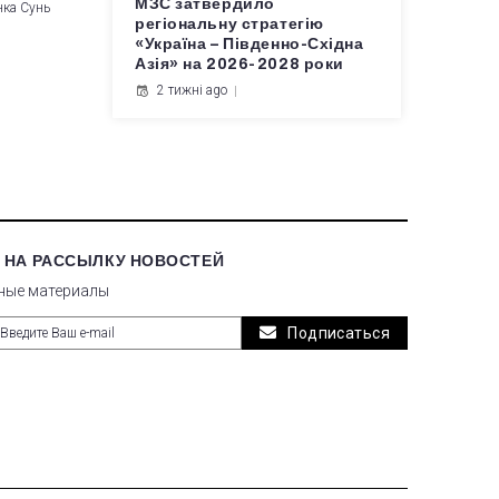
МЗС затвердило
нка Сунь
регіональну стратегію
«Україна – Південно-Східна
Азія» на 2026-2028 роки
2 тижні ago
 НА РАССЫЛКУ НОВОСТЕЙ
ные материалы
Подписаться