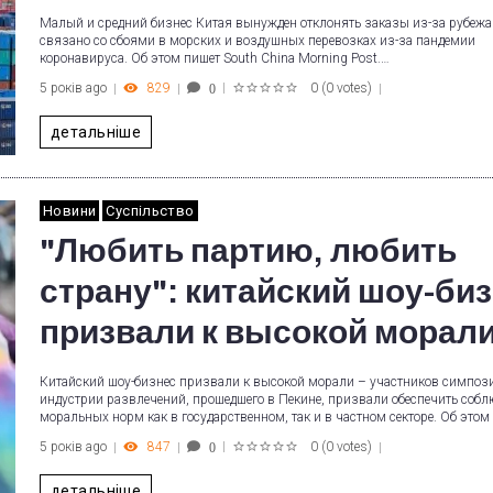
Малый и средний бизнес Китая вынужден отклонять заказы из-за рубежа
связано со сбоями в морских и воздушных перевозках из-за пандемии
коронавируса. Об этом пишет South China Morning Post.…
5 років ago
829
0
(
0 votes
)
0
1
2
3
4
5
детальніше
Новини
Суспільство
"Любить партию, любить
страну": китайский шоу-би
призвали к высокой морал
Китайский шоу-бизнес призвали к высокой морали – участников симпоз
индустрии развлечений, прошедшего в Пекине, призвали обеспечить собл
моральных норм как в государственном, так и в частном секторе. Об этом
5 років ago
847
0
(
0 votes
)
0
1
2
3
4
5
детальніше