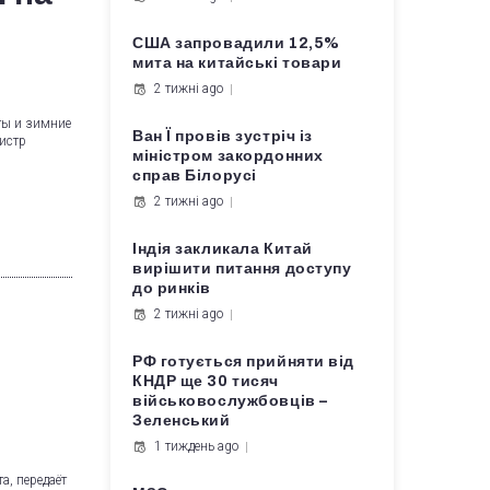
США запровадили 12,5%
мита на китайські товари
2 тижні ago
ты и зимние
Ван Ї провів зустріч із
истр
міністром закордонних
справ Білорусі
2 тижні ago
Індія закликала Китай
вирішити питання доступу
до ринків
2 тижні ago
РФ готується прийняти від
КНДР ще 30 тисяч
військовослужбовців –
Зеленський
1 тиждень ago
а, передаёт