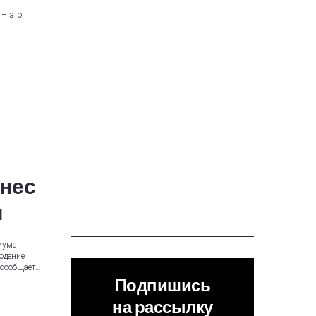
 – это
знес
и
иума
юдение
 сообщает…
Подпишись
на рассылку