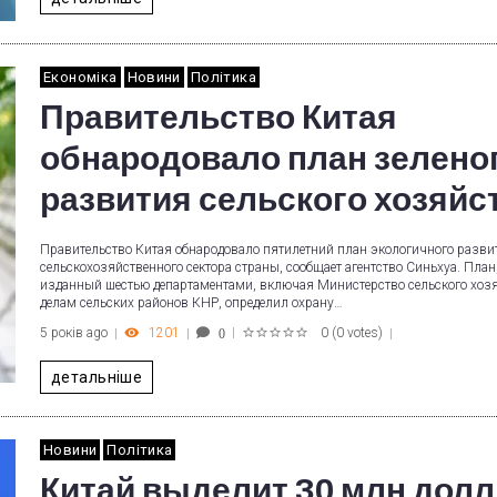
Економіка
Новини
Політика
Правительство Китая
обнародовало план зелено
развития сельского хозяйс
Правительство Китая обнародовало пятилетний план экологичного разви
сельскохозяйственного сектора страны, сообщает агентство Синьхуа. План
изданный шестью департаментами, включая Министерство сельского хозя
делам сельских районов КНР, определил охрану…
5 років ago
1201
0
(
0 votes
)
0
1
2
3
4
5
детальніше
Новини
Політика
Китай выделит 30 млн долл