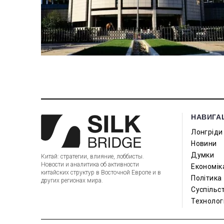
НАВИГА
Лонгріди
Новини
Думки
Китай: стратегии, влияние, лоббисты.
Новости и аналитика об активности
Економік
китайских структур в Восточной Европе и в
Політика
других регионах мира.
Суспільс
Технологі