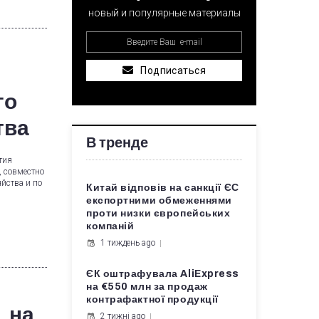
новый и популярные материалы
Подписаться
го
тва
В тренде
тия
, совместно
йства и по
Китай відповів на санкції ЄС
експортними обмеженнями
проти низки європейських
компаній
1 тиждень ago
ЄК оштрафувала AliExpress
на €550 млн за продаж
контрафактної продукції
. на
2 тижні ago