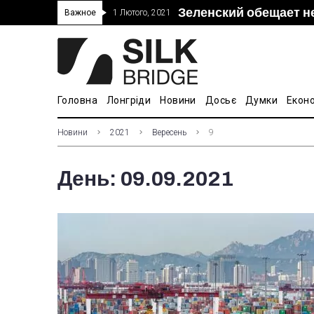
Зеленский обещает н
“Дочка” Beijing Skyr
Прошло 5-тое засед
В Украине ввели пош
Важное
1 Лютого, 2021
покупке “Мотор Сич”
вопросам культуры
Головна
Лонгріди
Новини
Досьє
Думки
Екон
Новини
2021
Вересень
9
День:
09.09.2021