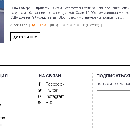
США намерены привлечь Китай к ответственности за невыполнение целей
закупкам, обещанных торговой сделкой “Фазы 1”. Об этом заявила минис
США Джина Раймондо, пишет Bloomberg. «Мы намерены привлечь их…
4 роки ago
1058
0
(
0 votes
)
0
1
2
3
4
5
детальніше
ЦИЯ
НА СВЯЗИ
ПОДПИСАТЬСЯ
новые и популяр
Facebook
Twitter
Instagram
RSS
а
тво
ї