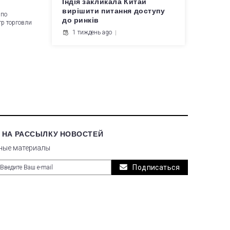
Індія закликала Китай
вирішити питання доступу
 по
до ринків
тр торговли
1 тиждень ago
 НА РАССЫЛКУ НОВОСТЕЙ
ные материалы
Подписаться