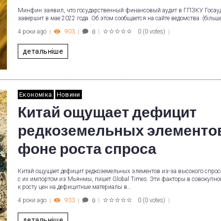
Минфин заявил, что государственный финансовый аудит в ГПЗКУ Госау
завершит в мае 2022 года. Об этом сообщается на сайте ведомства. (більш
4 роки ago
903
0
(
0 votes
)
0
1
2
3
4
5
детальніше
Економіка
Новини
Китай ощущает дефицит
редкоземельных элементов
фоне роста спроса
Китай ощущает дефицит редкоземельных элементов из-за высокого спроса
с их импортом из Мьянмы, пишет Global Times. Эти факторы в совокупно
к росту цен на дефицитные материалы в…
4 роки ago
933
0
(
0 votes
)
0
1
2
3
4
5
детальніше