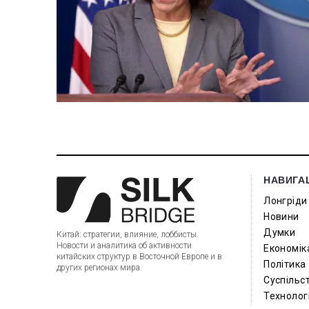
НАВИГА
Лонгріди
Новини
Думки
Китай: стратегии, влияние, лоббисты.
Новости и аналитика об активности
Економік
китайских структур в Восточной Европе и в
Політика
других регионах мира.
Суспільс
Технологі