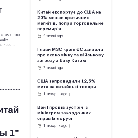
т
Китай експортує до США на
20% менше критичних
магнітів, попри торговельне
перемир’я
 этом стало
2 тижні ago
ctiv.
вливает…
Глави МЗС країн ЄС заявили
про економічну та військову
загрозу з боку Китаю
2 тижні ago
США запровадили 12,5%
мита на китайські товари
1 тиждень ago
итай
Ван Ї провів зустріч із
міністром закордонних
справ Білорусі
1 тиждень ago
ы 1"