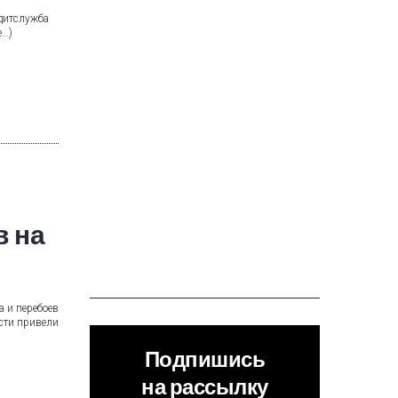
дитслужба
е…)
 на
 и перебоев
сти привели
Подпишись
на рассылку