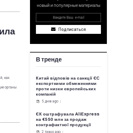
новый и популярные материалы
вила
Подписаться
В тренде
й, как
Китай відповів на санкції ЄС
експортними обмеженнями
щие органы
проти низки європейських
компаній
5 днів ago
ЄК оштрафувала AliExpress
на €550 млн за продаж
контрафактної продукції
2 тижні ago