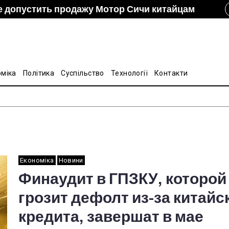
е допустить продажу Мотор Сичи китайцам
izon и DCH Group подали новую заявку в АМКУ о
ание украинско-китайской Подкомиссии по
лину на стальные трубы из Китая
оміка
Політика
Суспільство
Технології
Контакти
Економіка
Новини
Финаудит в ГПЗКУ, которой
грозит дефолт из-за китайс
кредита, завершат в мае