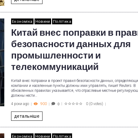
Економіка
Новини
Політика
Китай внес поправки в пра
безопасности данных для
промышленности и
телекоммуникаций
Китай внес поправки в проект правил безопасности данных, определяющи
компании и населенные пункты должны ими управлять, пишет Reuters. В
обновленных правилах указывается, что отраслевые местные регулирую
должны нести…
4 роки ago
900
0
(
0 votes
)
0
1
2
3
4
5
детальніше
Економіка
Новини
Політика