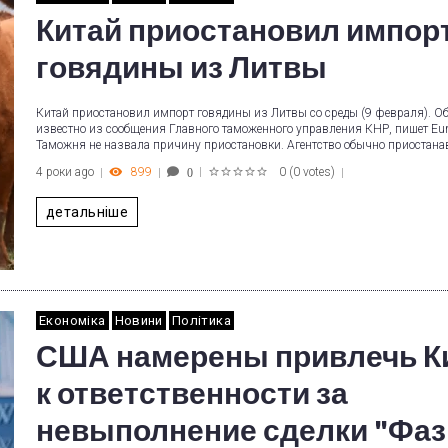
Китай приостановил импор
говядины из Литвы
Китай приостановил импорт говядины из Литвы со среды (9 февраля). Об
известно из сообщения Главного таможенного управления КНР, пишет Eura
Таможня не назвала причину приостановки. Агентство обычно приостана
4 роки ago
899
0
(
0 votes
)
0
1
2
3
4
5
детальніше
Економіка
Новини
Політика
США намерены привлечь К
к ответственности за
невыполнение сделки "Фаз