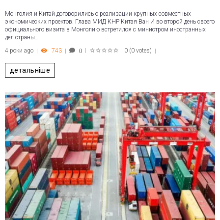
Монголия и Китай договорились о реализации крупных совместных
экономических проектов. Глава МИД КНР Китая Ван И во второй день своего
официального визита в Монголию встретился с министром иностранных
дел страны…
4 роки ago
743
0
(
0 votes
)
0
1
2
3
4
5
детальніше