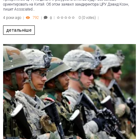
ориентировать на Китай. Об этом заявил замдиректора ЦРУ Дэвид Коэн,
пишет Associated…
4 роки ago
792
0
(
0 votes
)
0
1
2
3
4
5
детальніше