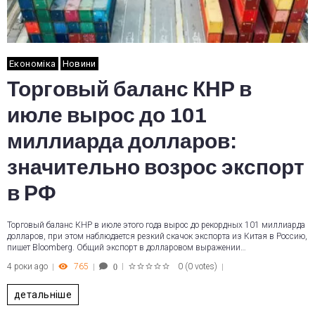
Економіка
Новини
Торговый баланс КНР в
июле вырос до 101
миллиарда долларов:
значительно возрос экспорт
в РФ
Торговый баланс КНР в июле этого года вырос до рекордных 101 миллиарда
долларов, при этом наблюдается резкий скачок экспорта из Китая в Россию,
пишет Bloomberg. Общий экспорт в долларовом выражении…
4 роки ago
765
0
(
0 votes
)
0
1
2
3
4
5
детальніше