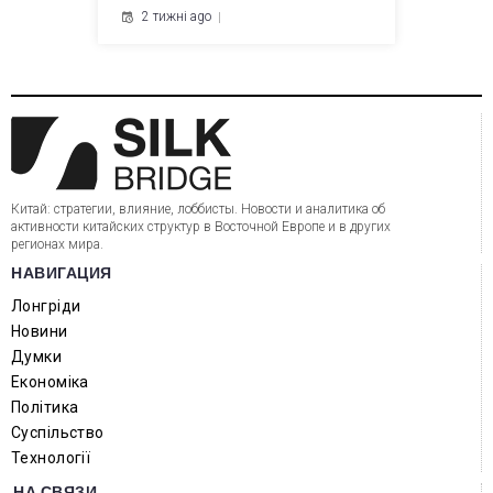
2 тижні ago
Китай: стратегии, влияние, лоббисты. Новости и аналитика об
активности китайских структур в Восточной Европе и в других
регионах мира.
НАВИГАЦИЯ
Лонгріди
Новини
Думки
Економіка
Політика
Суспільство
Технології
НА СВЯЗИ