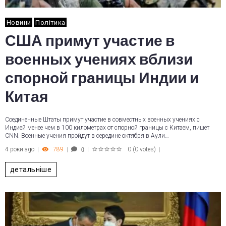
Новини
Політика
США примут участие в
военных учениях вблизи
спорной границы Индии и
Китая
Соединенные Штаты примут участие в совместных военных учениях с
Индией менее чем в 100 километрах от спорной границы с Китаем, пишет
CNN. Военные учения пройдут в середине октября в Аули…
4 роки ago
789
0
(
0 votes
)
0
1
2
3
4
5
детальніше