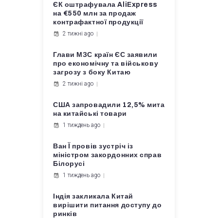
ЄК оштрафувала AliExpress
на €550 млн за продаж
контрафактної продукції
2 тижні ago
Глави МЗС країн ЄС заявили
про економічну та військову
загрозу з боку Китаю
2 тижні ago
США запровадили 12,5% мита
на китайські товари
1 тиждень ago
Ван Ї провів зустріч із
міністром закордонних справ
Білорусі
1 тиждень ago
Індія закликала Китай
вирішити питання доступу до
ринків