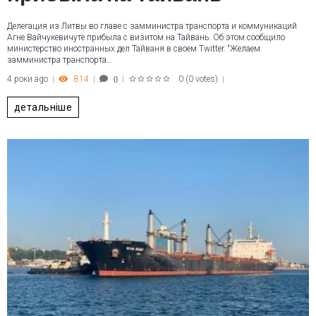
Делегация из Литвы во главе с замминистра транспорта и коммуникаций
Агне Вайчукевичуте прибыла с визитом на Тайвань. Об этом сообщило
министерство иностранных дел Тайваня в своем Twitter. “Желаем
замминистра транспорта…
4 роки ago
814
0
(
0 votes
)
0
1
2
3
4
5
детальніше