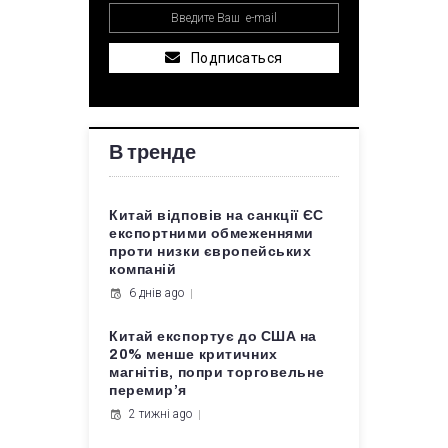
Подписаться
В тренде
Китай відповів на санкції ЄС
експортними обмеженнями
проти низки європейських
компаній
6 днів ago
Китай експортує до США на
20% менше критичних
магнітів, попри торговельне
перемир’я
2 тижні ago