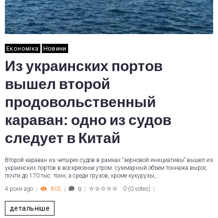
Економіка
Новини
Из украинских портов
вышел второй
продовольственный
караван: одно из судов
следует в Китай
Второй караван из четырех судов в рамках “зерновой инициативы” вышел из
украинских портов в воскресенье утром: суммарный объем тоннажа вырос
почти до 170 тыс. тонн, а среди грузов, кроме кукурузы,…
4 роки ago
805
0
(
0 votes
)
0
1
2
3
4
5
детальніше