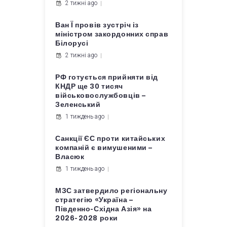
2 тижні ago
Ван Ї провів зустріч із
міністром закордонних справ
Білорусі
2 тижні ago
РФ готується прийняти від
КНДР ще 30 тисяч
військовослужбовців –
Зеленський
1 тиждень ago
Санкції ЄС проти китайських
компаній є вимушеними –
Власюк
1 тиждень ago
МЗС затвердило регіональну
стратегію «Україна –
Південно-Східна Азія» на
2026-2028 роки