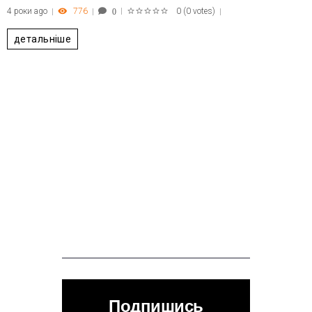
4 роки ago
776
0
(
0 votes
)
0
1
2
3
4
5
детальніше
Подпишись