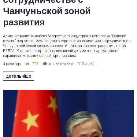
Чанчуньской зоной
развития
Администрация Китайско-белорусского индустриального парка “Великий
камень” подписала меморандум о торгово-экономическом сотрудничестве с
Чанчуньской зоной экономического и технологического развития, пишет
БЕЛТА. Как пишет издание, подписанный документ предусматривает
наращивание тесных связей, организацию…
4 роки ago
775
0
(
0 votes
)
0
1
2
3
4
5
детальніше