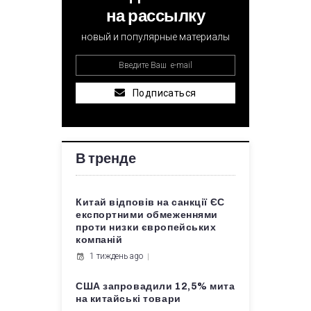
на рассылку
новый и популярные материалы
Подписаться
В тренде
Китай відповів на санкції ЄС
експортними обмеженнями
проти низки європейських
компаній
1 тиждень ago
США запровадили 12,5% мита
на китайські товари