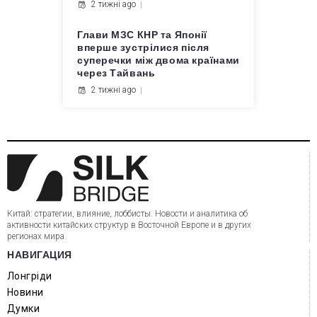
2 тижні ago
Глави МЗС КНР та Японії
вперше зустрілися після
суперечки між двома країнами
через Тайвань
2 тижні ago
Китай: стратегии, влияние, лоббисты. Новости и аналитика об
активности китайских структур в Восточной Европе и в других
регионах мира.
НАВИГАЦИЯ
Лонгріди
Новини
Думки