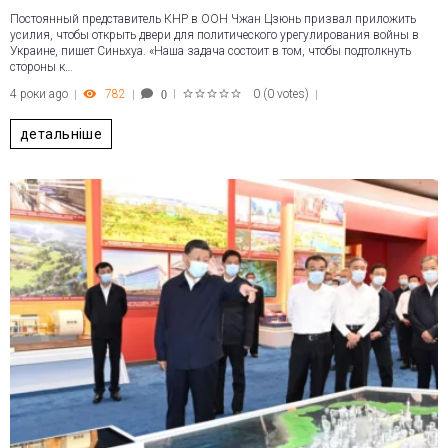
Постоянный представитель КНР в ООН Чжан Цзюнь призвал приложить
усилия, чтобы открыть двери для политического урегулирования войны в
Украине, пишет Синьхуа. «Наша задача состоит в том, чтобы подтолкнуть
стороны к…
4 роки ago
782
0
(
0 votes
)
0
1
2
3
4
5
детальніше