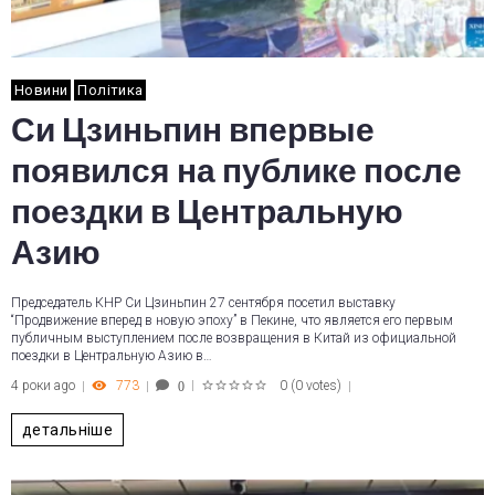
Новини
Політика
Си Цзиньпин впервые
появился на публике после
поездки в Центральную
Азию
Председатель КНР Си Цзиньпин 27 сентября посетил выставку
“Продвижение вперед в новую эпоху” в Пекине, что является его первым
публичным выступлением после возвращения в Китай из официальной
поездки в Центральную Азию в…
4 роки ago
773
0
(
0 votes
)
0
1
2
3
4
5
детальніше