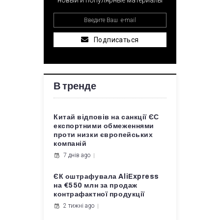
новый и популярные материалы
Подписаться
В тренде
Китай відповів на санкції ЄС
експортними обмеженнями
проти низки європейських
компаній
7 днів ago
ЄК оштрафувала AliExpress
на €550 млн за продаж
контрафактної продукції
2 тижні ago