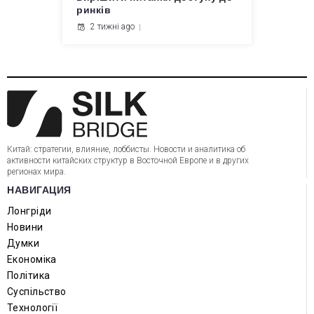
ринків
2 тижні ago
Китай: стратегии, влияние, лоббисты. Новости и аналитика об
активности китайских структур в Восточной Европе и в других
регионах мира.
НАВИГАЦИЯ
Лонгріди
Новини
Думки
Економіка
Політика
Суспільство
Технології