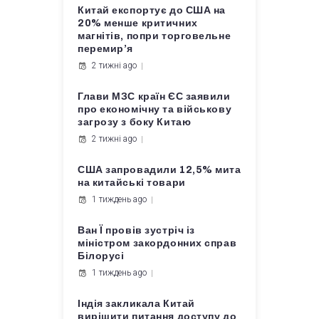
Китай експортує до США на
20% менше критичних
магнітів, попри торговельне
перемир’я
2 тижні ago
Глави МЗС країн ЄС заявили
про економічну та військову
загрозу з боку Китаю
2 тижні ago
США запровадили 12,5% мита
на китайські товари
1 тиждень ago
Ван Ї провів зустріч із
міністром закордонних справ
Білорусі
1 тиждень ago
Індія закликала Китай
вирішити питання доступу до