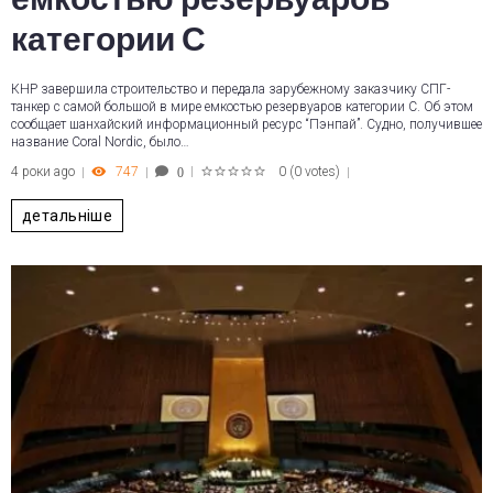
категории С
КНР завершила строительство и передала зарубежному заказчику СПГ-
танкер с самой большой в мире емкостью резервуаров категории С. Об этом
сообщает шанхайский информационный ресурс “Пэнпай”. Судно, получившее
название Coral Nordic, было…
4 роки ago
747
0
(
0 votes
)
0
1
2
3
4
5
детальніше