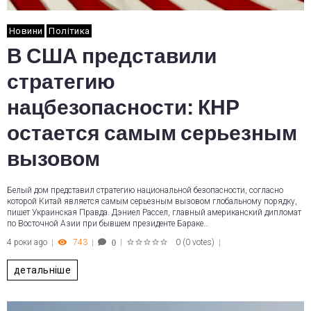
Новини
Політика
В США представили
стратегию
нацбезопасности: КНР
остается самым серьезным
вызовом
Белый дом представил стратегию национальной безопасности, согласно
которой Китай является самым серьезным вызовом глобальному порядку,
пишет Украинская Правда. Дэниел Рассел, главный американский дипломат
по Восточной Азии при бывшем президенте Бараке…
4 роки ago
743
0
(
0 votes
)
0
1
2
3
4
5
детальніше