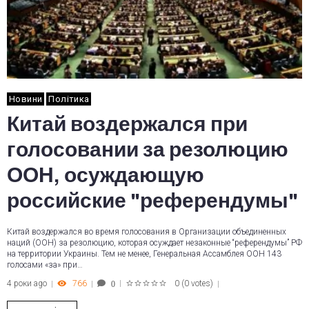
Новини
Політика
Китай воздержался при
голосовании за резолюцию
ООН, осуждающую
российские "референдумы"
Китай воздержался во время голосования в Организации объединенных
наций (ООН) за резолюцию, которая осуждает незаконные “референдумы” РФ
на территории Украины. Тем не менее, Генеральная Ассамблея ООН 143
голосами «за» при…
4 роки ago
766
0
(
0 votes
)
0
1
2
3
4
5