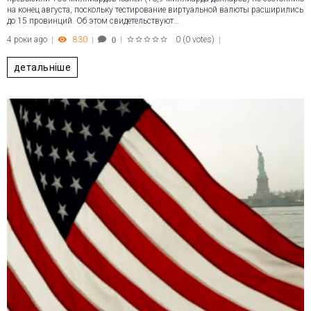
на конец августа, поскольку тестирование виртуальной валюты расширились
до 15 провинций. Об этом свидетельствуют…
4 роки ago
830
0
(
0 votes
)
0
1
2
3
4
5
детальніше