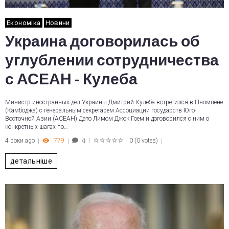
Економіка
Новини
Украина договорилась об
углублении сотрудничества
с АСЕАН - Кулеба
Министр иностранных дел Украины Дмитрий Кулеба встретился в Пномпене
(Камбоджа) с генеральным секретарем Ассоциации государств Юго-
Восточной Азии (АСЕАН) Дато Лимом Джок Гоем и договорился с ним о
конкретных шагах по…
4 роки ago
779
0
(
0 votes
)
0
1
2
3
4
5
детальніше