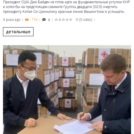
Президент США Джо Байден не готов идти на фундаментальные уступки КНР
и хотел бы на предстоящем саммите Группы двадцати (G20) очертить
президенту Китая Си Цзиньпину красные линии Вашингтона и услышать…
4 роки ago
714
0
(
0 votes
)
0
1
2
3
4
5
детальніше