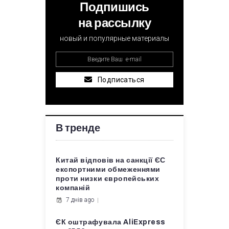
Подпишись
на рассылку
новый и популярные материалы
Подписаться
В тренде
Китай відповів на санкції ЄС
експортними обмеженнями
проти низки європейських
компаній
7 днів ago
ЄК оштрафувала AliExpress