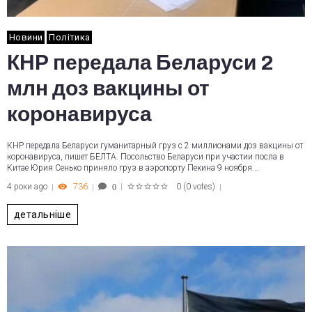
Новини
Політика
КНР передала Беларуси 2
млн доз вакцины от
коронавируса
КНР передала Беларуси гуманитарный груз с 2 миллионами доз вакцины от
коронавируса, пишет БЕЛТА. Посольство Беларуси при участии посла в
Китае Юрия Сенько приняло груз в аэропорту Пекина 9 ноября.…
4 роки ago
736
0
(
0 votes
)
0
1
2
3
4
5
детальніше