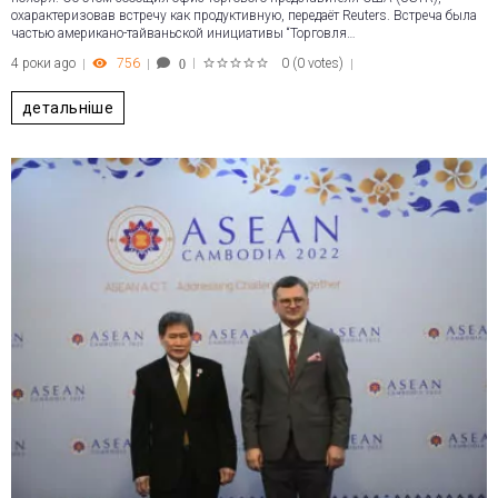
охарактеризовав встречу как продуктивную, передаёт Reuters. Встреча была
частью американо-тайваньской инициативы “Торговля…
4 роки ago
756
0
(
0 votes
)
0
1
2
3
4
5
детальніше