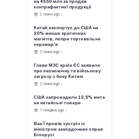
на €550 млн за продаж
контрафактної продукції
2 тижні ago
Китай експортує до США на
20% менше критичних
магнітів, попри торговельне
перемир’я
2 тижні ago
Глави МЗС країн ЄС заявили
про економічну та військову
загрозу з боку Китаю
2 тижні ago
США запровадили 12,5% мита
на китайські товари
1 тиждень ago
Ван Ї провів зустріч із
міністром закордонних справ
Білорусі