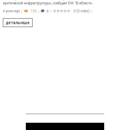
критической инфраструктуры, сообщает DW. “В области…
4 роки ago
735
0
(
0 votes
)
0
1
2
3
4
5
детальніше