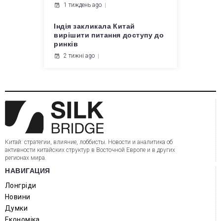
1 тиждень ago
Індія закликала Китай
вирішити питання доступу до
ринків
2 тижні ago
Китай: стратегии, влияние, лоббисты. Новости и аналитика об
активности китайских структур в Восточной Европе и в других
регионах мира.
НАВИГАЦИЯ
Лонгріди
Новини
Думки
Економіка