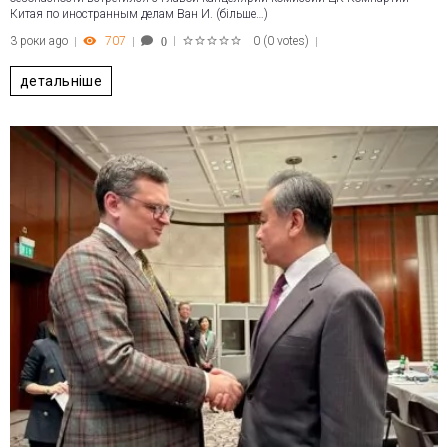
Китая по иностранным делам Ван И. (більше…)
3 роки ago
707
0
(
0 votes
)
0
1
2
3
4
5
детальніше