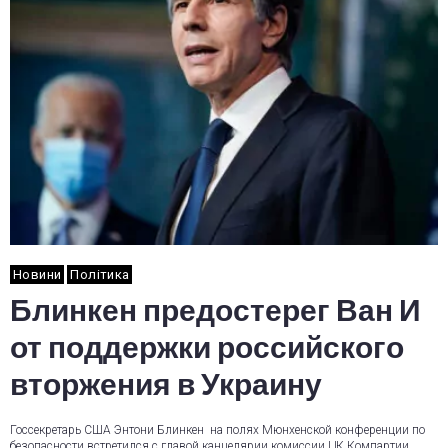
Новини
Політика
Блинкен предостерег Ван И
от поддержки российского
вторжения в Украину
Госсекретарь США Энтони Блинкен на полях Мюнхенской конференции по
безопасности встретился с главой канцелярии комиссии ЦК Компартии