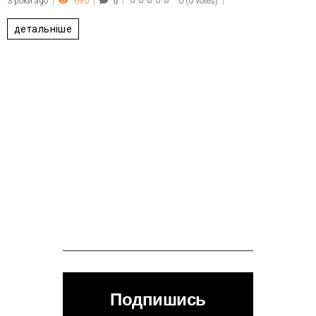
3 роки ago
690
0
(
0 votes
)
0
1
2
3
4
5
детальніше
Подпишись