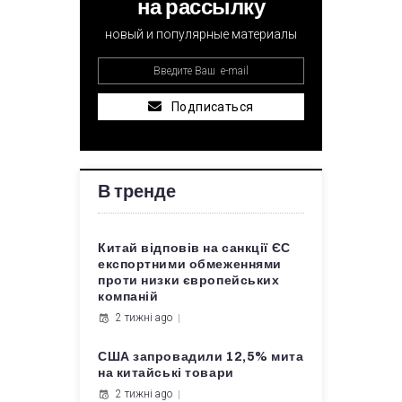
на рассылку
новый и популярные материалы
Подписаться
В тренде
Китай відповів на санкції ЄС
експортними обмеженнями
проти низки європейських
компаній
2 тижні ago
США запровадили 12,5% мита
на китайські товари
2 тижні ago