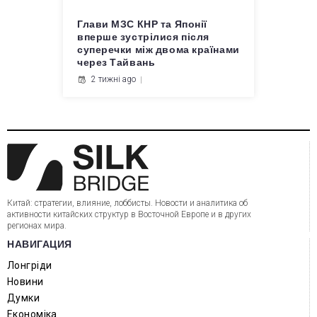
Глави МЗС КНР та Японії
вперше зустрілися після
суперечки між двома країнами
через Тайвань
2 тижні ago
Китай: стратегии, влияние, лоббисты. Новости и аналитика об
активности китайских структур в Восточной Европе и в других
регионах мира.
НАВИГАЦИЯ
Лонгріди
Новини
Думки
Економіка