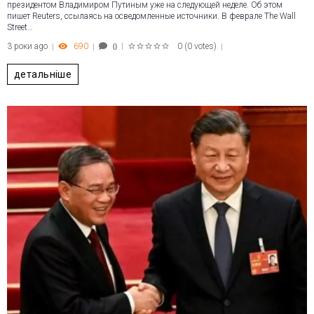
президентом Владимиром Путиным уже на следующей неделе. Об этом
пишет Reuters, ссылаясь на осведомленные источники. В феврале The Wall
Street…
3 роки ago
690
0
(
0 votes
)
0
1
2
3
4
5
детальніше