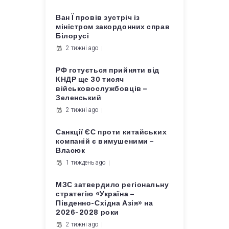
Ван Ї провів зустріч із
міністром закордонних справ
Білорусі
2 тижні ago
РФ готується прийняти від
КНДР ще 30 тисяч
військовослужбовців –
Зеленський
2 тижні ago
Санкції ЄС проти китайських
компаній є вимушеними –
Власюк
1 тиждень ago
МЗС затвердило регіональну
стратегію «Україна –
Південно-Східна Азія» на
2026-2028 роки
2 тижні ago