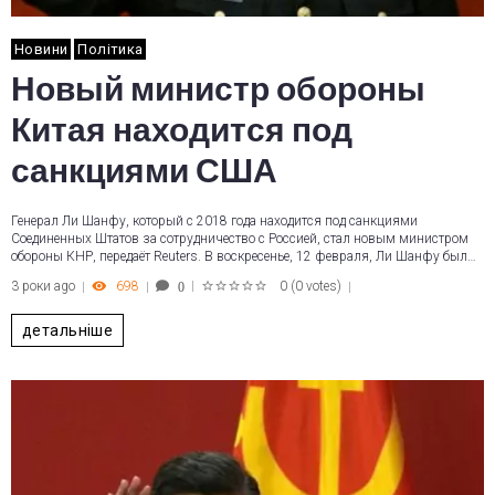
Новини
Політика
Новый министр обороны
Китая находится под
санкциями США
Генерал Ли Шанфу, который с 2018 года находится под санкциями
Соединенных Штатов за сотрудничество с Россией, стал новым министром
обороны КНР, передаёт Reuters. В воскресенье, 12 февраля, Ли Шанфу был…
3 роки ago
698
0
(
0 votes
)
0
1
2
3
4
5
детальніше