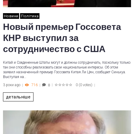
Новини
Політика
Новый премьер Госсовета
КНР выступил за
сотрудничество с США
Китай и Соединенные Штаты могут и должны сотрудничать, поскольку только
так они способны реализовать свои национальные интересы. Об этом
заявил назначенный премьер Госсовета Китая Ли Цян, сообщает Синьхуа.
Выступая на…
3 роки ago
716
0
(
0 votes
)
0
1
2
3
4
5
детальніше