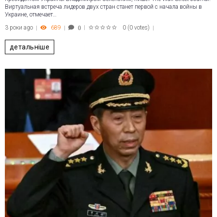
Виртуальная встреча лидеров двух стран станет первой с начала войны в
Украине, отмечает…
3 роки ago
689
0
(
0 votes
)
0
1
2
3
4
5
детальніше