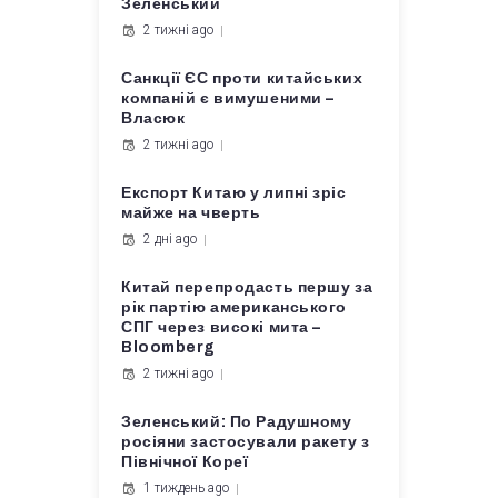
Зеленський
2 тижні ago
Санкції ЄС проти китайських
компаній є вимушеними –
Власюк
2 тижні ago
Експорт Китаю у липні зріс
майже на чверть
2 дні ago
Китай перепродасть першу за
рік партію американського
СПГ через високі мита –
Bloomberg
2 тижні ago
Зеленський: По Радушному
росіяни застосували ракету з
Північної Кореї
1 тиждень ago