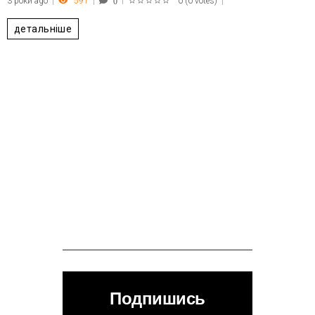
3 роки ago
591
0
(
0 votes
)
0
1
2
3
4
5
детальніше
Подпишись