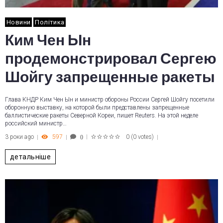
Новини
Політика
Ким Чен Ын
продемонстрировал Сергею
Шойгу запрещенные ракеты
Глава КНДР Ким Чен Ын и министр обороны России Сергей Шойгу посетили
оборонную выставку, на которой были представлены запрещенные
баллистические ракеты Северной Кореи, пишет Reuters. На этой неделе
российский министр…
3 роки ago
597
0
(
0 votes
)
0
1
2
3
4
5
детальніше