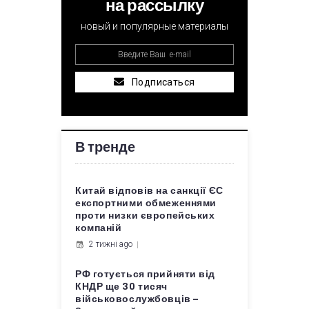
на рассылку
новый и популярные материалы
Подписаться
В тренде
Китай відповів на санкції ЄС
експортними обмеженнями
проти низки європейських
компаній
2 тижні ago
РФ готується прийняти від
КНДР ще 30 тисяч
військовослужбовців –