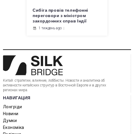
Сибіга провів телефонні
переговори з міністром
закордонних справ Індії
1 тиждень ago
Китай: стратегии, влияние, лоббисты. Новости и аналитика об
активности китайских структур в Восточной Европе и в других
регионах мира.
НАВИГАЦИЯ
Лонгріди
Новини
Думки
Економіка