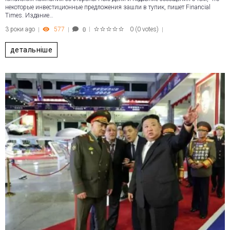
некоторые инвестиционные предложения зашли в тупик, пишет Financial
Times. Издание…
3 роки ago
577
0
(
0 votes
)
0
1
2
3
4
5
детальніше