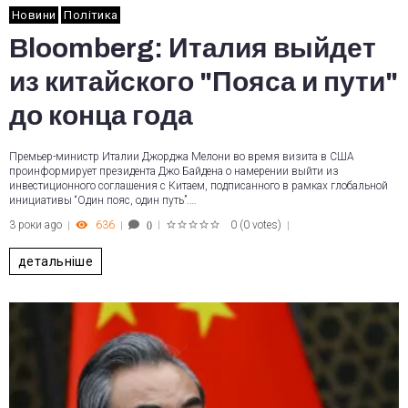
Новини
Політика
Bloomberg: Италия выйдет
из китайского "Пояса и пути"
до конца года
Премьер-министр Италии Джорджа Мелони во время визита в США
проинформирует президента Джо Байдена о намерении выйти из
инвестиционного соглашения с Китаем, подписанного в рамках глобальной
инициативы “Один пояс, один путь”.…
3 роки ago
636
0
(
0 votes
)
0
1
2
3
4
5
детальніше