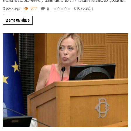
месяц назад эксминистр Цинь Ган. Ответа ни на один из этих вопросов не…
3 роки ago
577
0
(
0 votes
)
0
1
2
3
4
5
детальніше