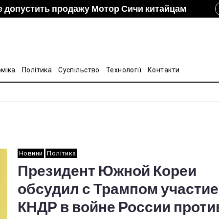
е допустить продажу Мотор Сичи китайцам
izon и DCH Group подали новую заявку в АМКУ о
ание украинско-китайской Подкомиссии по
лину на стальные трубы из Китая
оміка
Політика
Суспільство
Технології
Контакти
Новини
Політика
Президент Южной Кореи
обсудил с Трампом участие
КНДР в войне России проти