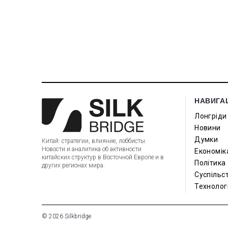
НАВИГА
Лонгріди
Новини
Думки
Китай: стратегии, влияние, лоббисты.
Новости и аналитика об активности
Економік
китайских структур в Восточной Европе и в
Політика
других регионах мира.
Суспільс
Технологі
© 2026 Silkbridge