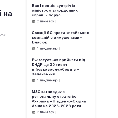
Ван Ї провів зустріч із
міністром закордонних
 на
справ Білорусі
2 тижні ago
Санкції ЄС проти китайських
го с
компаній є вимушеними –
Власюк
1 тиждень ago
РФ готується прийняти від
КНДР ще 30 тисяч
військовослужбовців –
Зеленський
1 тиждень ago
МЗС затвердило
регіональну стратегію
«Україна – Південно-Східна
Азія» на 2026-2028 роки
2 тижні ago