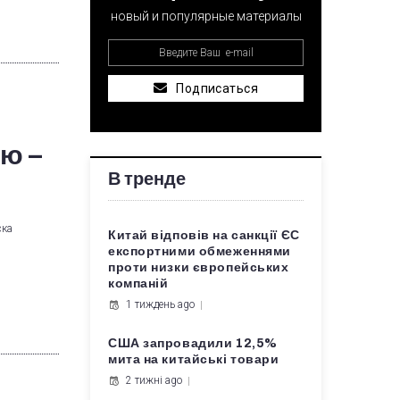
новый и популярные материалы
Подписаться
ю –
В тренде
ска
Китай відповів на санкції ЄС
експортними обмеженнями
проти низки європейських
компаній
1 тиждень ago
США запровадили 12,5%
мита на китайські товари
2 тижні ago