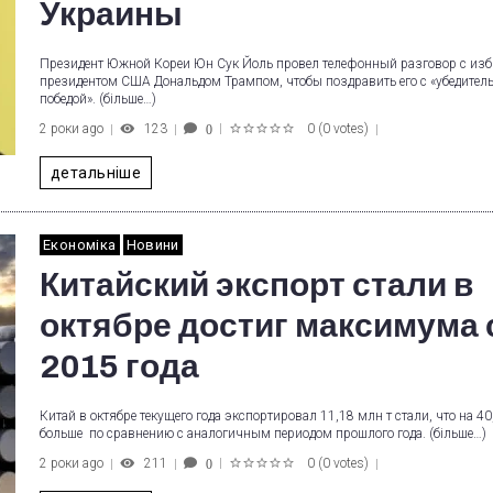
Украины
Президент Южной Кореи Юн Сук Йоль провел телефонный разговор с из
президентом США Дональдом Трампом, чтобы поздравить его с «убедител
победой». (більше…)
2 роки ago
123
0
(
0 votes
)
0
1
2
3
4
5
детальніше
Економіка
Новини
Китайский экспорт стали в
октябре достиг максимума 
2015 года
Китай в октябре текущего года экспортировал 11,18 млн т стали, что на 4
больше по сравнению с аналогичным периодом прошлого года. (більше…)
2 роки ago
211
0
(
0 votes
)
0
1
2
3
4
5