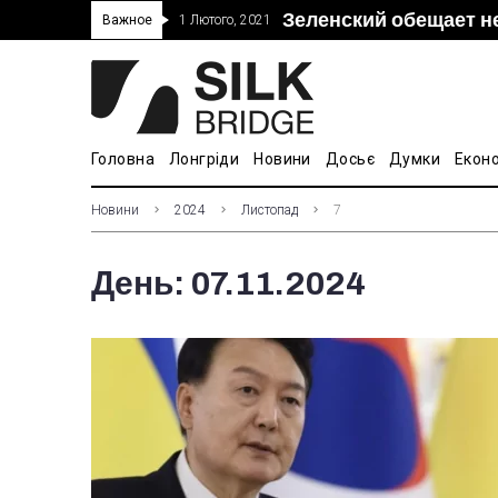
Зеленский обещает н
“Дочка” Beijing Skyr
Прошло 5-тое засед
В Украине ввели пош
Важное
1 Лютого, 2021
покупке “Мотор Сич”
вопросам культуры
Головна
Лонгріди
Новини
Досьє
Думки
Екон
Новини
2024
Листопад
7
День:
07.11.2024