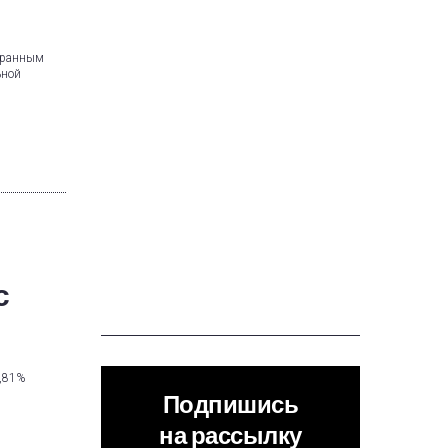
бранным
ьной
с
0,81%
Подпишись
на рассылку