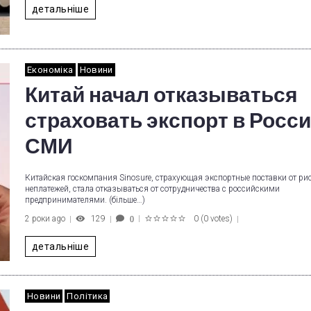
детальніше
Економіка
Новини
Китай начал отказываться
страховать экспорт в Росси
СМИ
Китайская госкомпания Sinosure, страхующая экспортные поставки от ри
неплатежей, стала отказываться от сотрудничества с российскими
предпринимателями. (більше…)
2 роки ago
129
0
(
0 votes
)
0
1
2
3
4
5
детальніше
Новини
Політика