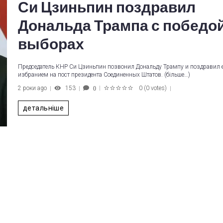
Си Цзиньпин поздравил
Дональда Трампа с победой
выборах
Председатель КНР Си Цзиньпин позвонил Дональду Трампу и поздравил е
избранием на пост президента Соединенных Штатов. (більше…)
2 роки ago
153
0
(
0 votes
)
0
1
2
3
4
5
детальніше