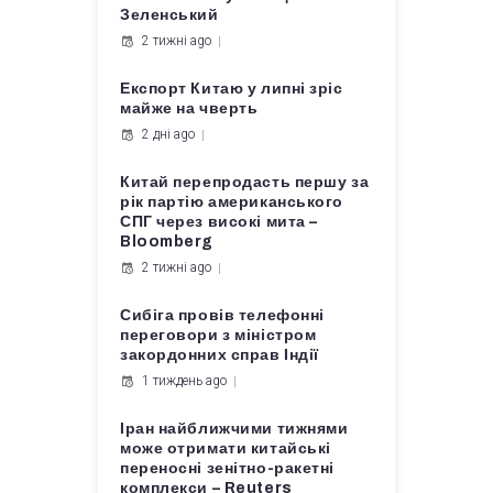
Зеленський
2 тижні ago
Експорт Китаю у липні зріс
майже на чверть
2 дні ago
Китай перепродасть першу за
рік партію американського
СПГ через високі мита –
Bloomberg
2 тижні ago
Сибіга провів телефонні
переговори з міністром
закордонних справ Індії
1 тиждень ago
Іран найближчими тижнями
може отримати китайські
переносні зенітно-ракетні
комплекси – Reuters