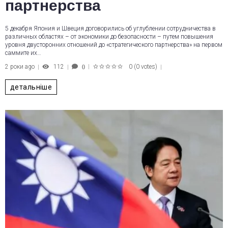
партнерства
5 декабря Япония и Швеция договорились об углублении сотрудничества в
различных областях – от экономики до безопасности – путем повышения
уровня двусторонних отношений до «стратегического партнерства» на первом
саммите их…
2 роки ago
112
0
(
0 votes
)
0
1
2
3
4
5
детальніше