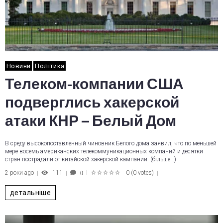
Новини
Політика
Телеком-компании США
подверглись хакерской
атаки КНР – Белый Дом
В среду высокопоставленный чиновник Белого дома заявил, что по меньшей
мере восемь американских телекоммуникационных компаний и десятки
стран пострадали от китайской хакерской кампании. (більше…)
2 роки ago
111
0
(
0 votes
)
0
1
2
3
4
5
детальніше