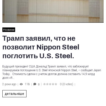
Новини
Трамп заявил, что не
позволит Nippon Steel
поглотить U.S. Steel.
Будущий президент США Дональд Трамп заявил, что заблокирует
планируемое поглощение U.S. Steel японской Nippon Steel, – сообщает Japan
Today. Стоимость сделки с учетом долгов должна составить 14,9 млрд
долл.«Я…
2 роки ago
118
0
(
0 votes
)
0
1
2
3
4
5
детальніше