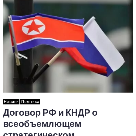
Новини
Політика
Договор РФ и КНДР о
всеобъемлющем
стратегическом