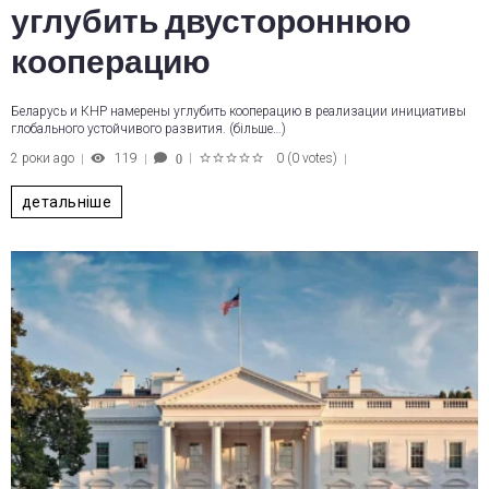
углубить двустороннюю
кооперацию
Беларусь и КНР намерены углубить кооперацию в реализации инициативы
глобального устойчивого развития. (більше…)
2 роки ago
119
0
(
0 votes
)
0
1
2
3
4
5
детальніше