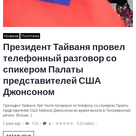
Новини
Політика
Президент Тайваня провел
телефонный разговор со
спикером Палаты
представителей США
Джонсоном
Президент Тайваня Лай Чинте поговорил по телефону со спикером Палаты
представителей США Майком Джонсоном во время визита в Тихоокеанский
регион. (більше…)
2 роки ago
126
0
(
0 votes
)
0
1
2
3
4
5
детальніше