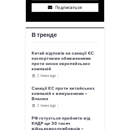
Подписаться
В тренде
Китай відповів на санкції ЄС
експортними обмеженнями
проти низки європейських
компаній
2 тижні ago
Санкції ЄС проти китайських
компаній є вимушеними –
Власюк
2 тижні ago
РФ готується прийняти від
КНДР ще 30 тисяч
військовослужбовців –