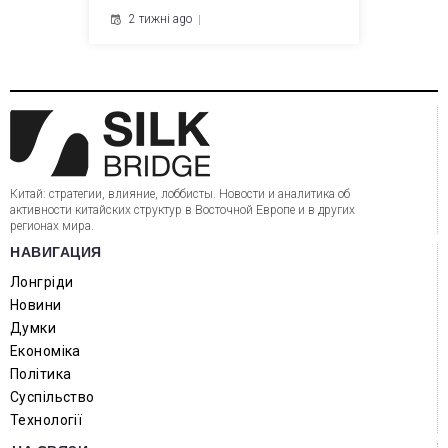
2 тижні ago
Китай: стратегии, влияние, лоббисты. Новости и аналитика об
активности китайских структур в Восточной Европе и в других
регионах мира.
НАВИГАЦИЯ
Лонгріди
Новини
Думки
Економіка
Політика
Суспільство
Технології