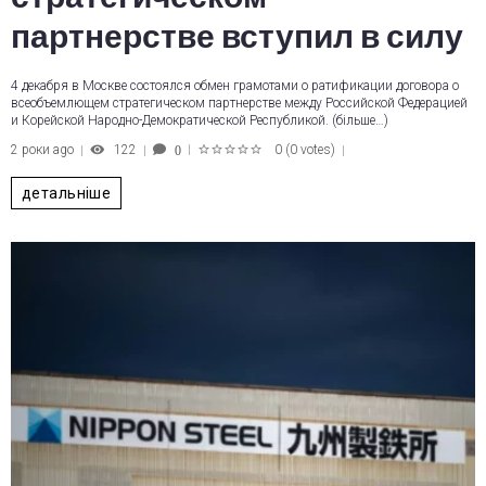
партнерстве вступил в силу
4 декабря в Москве состоялся обмен грамотами о ратификации договора о
всеобъемлющем стратегическом партнерстве между Российской Федерацией
и Корейской Народно-Демократической Республикой. (більше…)
2 роки ago
122
0
(
0 votes
)
0
1
2
3
4
5
детальніше