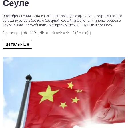
Сеуле
9 декабря Япония, США и Южная Корея подтвердили, что продолжат тесное
сотрудничество в борьбе с Северной Кореей на фоне политического хаоса в
Сеуле, вызванного объявлением президентом Юн Сук Ёлем военного…
2 роки ago
119
0
(
0 votes
)
0
1
2
3
4
5
детальніше