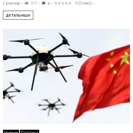
2 роки ago
217
0
(
0 votes
)
0
1
2
3
4
5
детальніше
Новини
Політика