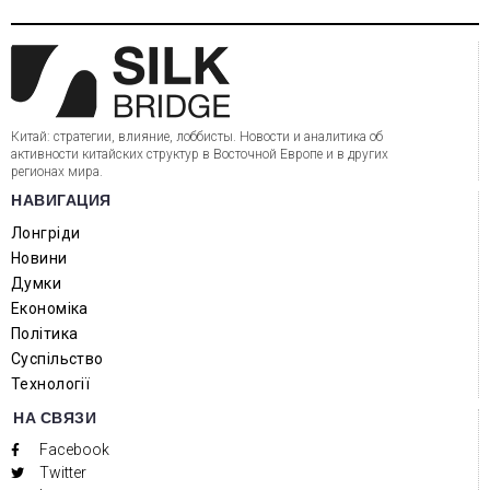
Китай: стратегии, влияние, лоббисты. Новости и аналитика об
активности китайских структур в Восточной Европе и в других
регионах мира.
НАВИГАЦИЯ
Лонгріди
Новини
Думки
Економіка
Політика
Суспільство
Технології
НА СВЯЗИ
Facebook
Twitter