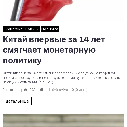
Економіка
Новини
Політика
Китай впервые за 14 лет
смягчает монетарную
политику
Китай впервые за 14 лет изменил свою позицию по денежно-кредитной
политике с «рассудительной» на «умеренно мягкую», что привело к росту цен
на акции и облигации. (більше…)
2 роки ago
232
0
(
0 votes
)
0
1
2
3
4
5
детальніше