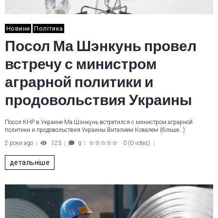
Новини
Політика
Посол Ма Шэнкунь провел
встречу с министром
аграрной политики и
продовольствия Украины
Посол КНР в Украине Ма Шэнкунь встретился с министром аграрной
политики и продовольствия Украины Виталием Ковалем (більше…)
2 роки ago
123
0
(
0 votes
)
0
1
2
3
4
5
детальніше