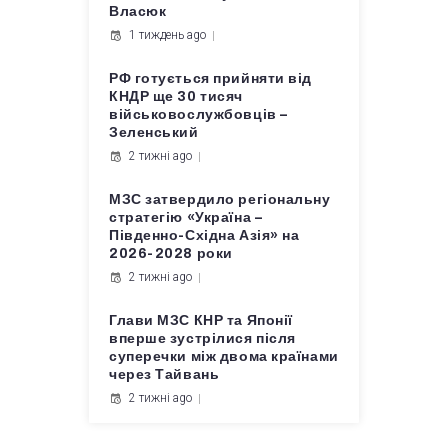
Власюк
1 тиждень ago
РФ готується прийняти від
КНДР ще 30 тисяч
військовослужбовців –
Зеленський
2 тижні ago
МЗС затвердило регіональну
стратегію «Україна –
Південно-Східна Азія» на
2026-2028 роки
2 тижні ago
Глави МЗС КНР та Японії
вперше зустрілися після
суперечки між двома країнами
через Тайвань
2 тижні ago