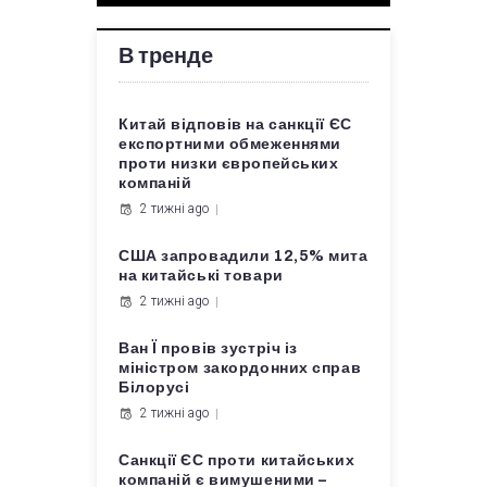
В тренде
Китай відповів на санкції ЄС
експортними обмеженнями
проти низки європейських
компаній
2 тижні ago
США запровадили 12,5% мита
на китайські товари
2 тижні ago
Ван Ї провів зустріч із
міністром закордонних справ
Білорусі
2 тижні ago
Санкції ЄС проти китайських
компаній є вимушеними –