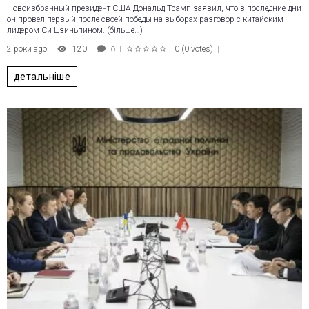
Новоизбранный президент США Дональд Трамп заявил, что в последние дни
он провел первый после своей победы на выборах разговор с китайским
лидером Си Цзиньпином. (більше…)
2 роки ago
120
0
(
0 votes
)
0
1
2
3
4
5
детальніше