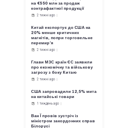
на €550 млн за продаж
контрафактної продукції
2 тижні ago
Китай експортує до США на
20% менше критичних
магнітів, попри торговельне
перемир’я
2 тижні ago
Глави МЗС країн ЄС заявили
про економічну та військову
загрозу з боку Китаю
2 тижні ago
США запровадили 12,5% мита
на китайські товари
1 тиждень ago
Ван Ї провів зустріч із
міністром закордонних справ
Білорусі