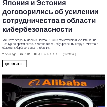
Япония и Эстония
договорились об усилении
сотрудничества в области
кибербезопасности
Министр обороны Японии Накатани Гэн и его эстонский коллега Ханно
Певкур во время встречи договорились об укреплении сотрудничества в
области кибербезопасности (більше…)
2 роки ago
118
0
(
0 votes
)
0
1
2
3
4
5
детальніше