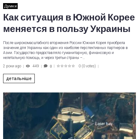
Думки
Как ситуация в Южной Корее
меняется в пользу Украины
После широкомасштабного вторжения России Южная Корея приобрела
значение для Украины как один из наиболее перспективных партнеров в
Азии. Государство предоставляло гуманитарную, финансовую и
нелетальную помощь, и через третьи страны –…
2 роки ago
449
0
(
0 votes
)
0
1
2
3
4
5
детальніше