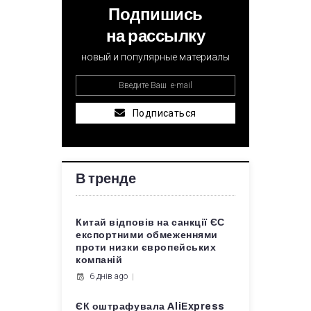
Подпишись
на рассылку
новый и популярные материалы
Подписаться
В тренде
Китай відповів на санкції ЄС
експортними обмеженнями
проти низки європейських
компаній
6 днів ago
ЄК оштрафувала AliExpress