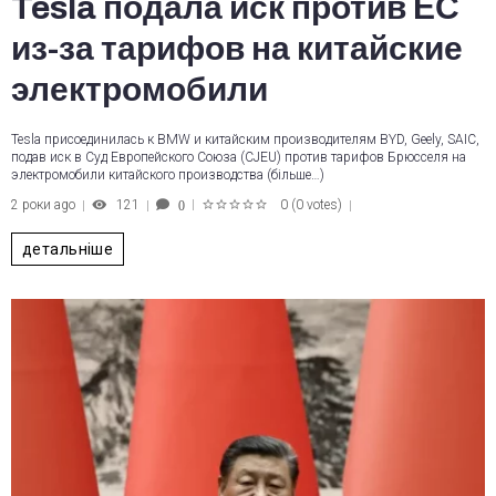
Tesla подала иск против ЕС
из-за тарифов на китайские
электромобили
Tesla присоединилась к BMW и китайским производителям BYD, Geely, SAIC,
подав иск в Суд Европейского Союза (CJEU) против тарифов Брюсселя на
электромобили китайского производства (більше…)
2 роки ago
121
0
(
0 votes
)
0
1
2
3
4
5
детальніше