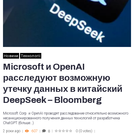
Новини
Технології
Microsoft и OpenAI
расследуют возможную
утечку данных в китайский
DeepSeek – Bloomberg
Microsoft Corp. и OpenAI проводят расследование относительно возможного
несанкционированного получения данных технологий от разработчика
ChatGPT (більше…)
2 роки ago
607
0
(
0 votes
)
0