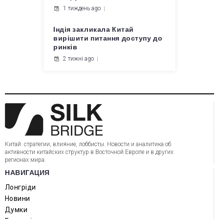
1 тиждень ago
Індія закликала Китай
вирішити питання доступу до
ринків
2 тижні ago
Китай: стратегии, влияние, лоббисты. Новости и аналитика об
активности китайских структур в Восточной Европе и в других
регионах мира.
НАВИГАЦИЯ
Лонгріди
Новини
Думки