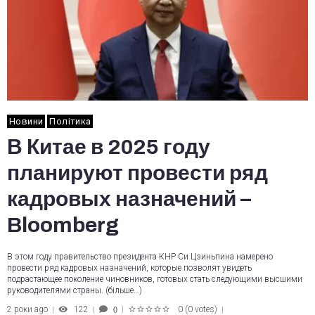
Новини
Політика
В Китае в 2025 году
планируют провести ряд
кадровых назначений –
Bloomberg
В этом году правительство президента КНР Си Цзиньпина намерено
провести ряд кадровых назначений, которые позволят увидеть
подрастающее поколение чиновников, готовых стать следующими высшими
руководителями страны. (більше…)
2 роки ago
122
0
(
0 votes
)
0