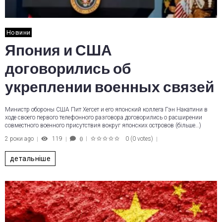
Новини
Япония и США
договорились об
укреплении военных связей
Министр обороны США Пит Хегсет и его японский коллега Гэн Накатини в
ходе своего первого телефонного разговора договорились о расширении
совместного военного присутствия вокруг японских островов (більше…)
2 роки ago
119
0
(
0 votes
)
0
1
2
3
4
5
детальніше