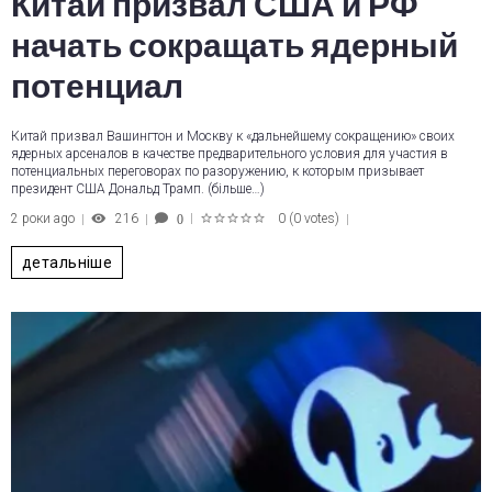
Китай призвал США и РФ
начать сокращать ядерный
потенциал
Китай призвал Вашингтон и Москву к «дальнейшему сокращению» своих
ядерных арсеналов в качестве предварительного условия для участия в
потенциальных переговорах по разоружению, к которым призывает
президент США Дональд Трамп. (більше…)
2 роки ago
216
0
(
0 votes
)
0
1
2
3
4
5
детальніше