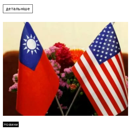
1
2
3
4
5
детальніше
Новини