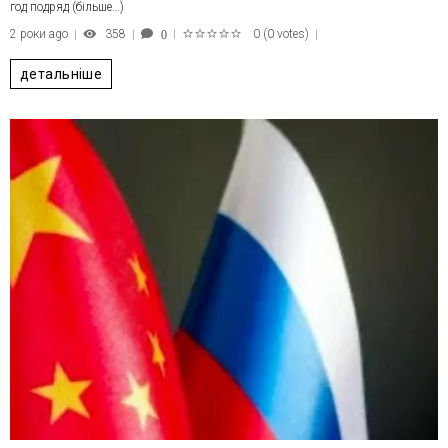
год подряд (більше…)
2 роки ago
358
0
(
0 votes
)
0
1
2
3
4
5
детальніше