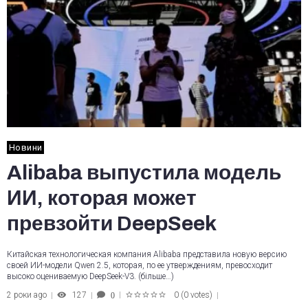
Новини
Alibaba выпустила модель
ИИ, которая может
превзойти DeepSeek
Китайская технологическая компания Alibaba представила новую версию
своей ИИ-модели Qwen 2.5, которая, по ее утверждениям, превосходит
высоко оцениваемую DeepSeek-V3. (більше…)
2 роки ago
127
0
(
0 votes
)
0
1
2
3
4
5