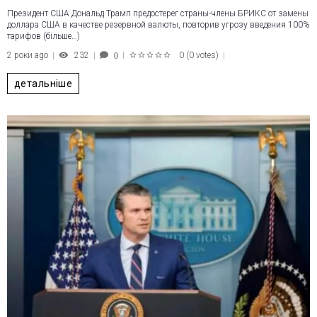
Президент США Дональд Трамп предостерег страны-члены БРИКС от замены
доллара США в качестве резервной валюты, повторив угрозу введения 100%
тарифов (більше…)
2 роки ago
232
0
(
0 votes
)
0
1
2
3
4
5
детальніше