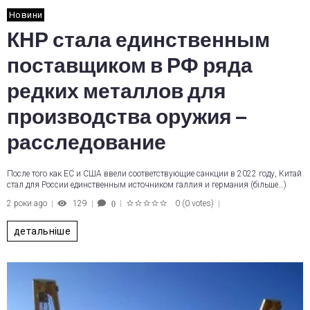
Новини
КНР стала единственным
поставщиком в РФ ряда
редких металлов для
производства оружия –
расследование
После того как ЕС и США ввели соответствующие санкции в 2022 году, Китай
стал для России единственным источником галлия и германия (більше…)
2 роки ago
129
0
(
0 votes
)
0
1
2
3
4
5
детальніше