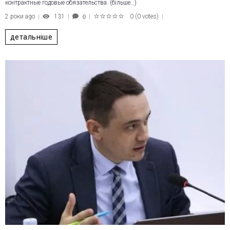
контрактные годовые обязательства. (більше…)
2 роки ago
131
0
(
0 votes
)
0
1
2
3
4
5
детальніше