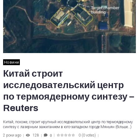
Новини
Китай строит
исследовательский центр
по термоядерному синтезу –
Reuters
Китай, похоже, строит крупный исследовательский центр по термоядерному
синтезу с лазерным зажиганием в юго-западном городе Мяньян (більше…)
2 роки ago
128
0
(
0 votes
)
0
1
2
3
4
5