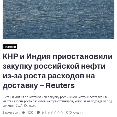
Новини
КНР и Индия приостановили
закупку российской нефти
из-за роста расходов на
доставку – Reuters
Китай и Индия приостановили закупку российской нефти с поставкой в
марте на фоне роста расходов на фрахт танкеров, которые не подпадают под
санкции США. (більше…)
2 роки ago
120
0
(
0 votes
)
0
1
2
3
4
5