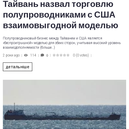
Тайвань назвал торговлю
полупроводниками с США
взаимовыгодной моделью
Полупроводниковый бизнес между Тайванем и США является
«беспроигрышной» моделью для обеих сторон, учитывая высокий уровень
взаимодополняемости (більше…)
2 роки ago
114
0
(
0 votes
)
0
1
2
3
4
5
детальніше